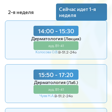
Сейчас идет 1-я
2-я неделя
неделя
14:00 - 15:30
10:15 - 11:45
Хирургические болезни мелких
Дерматология
(Лекция)
домашних животных
(Пр.)
ауд. В1-41
ауд. В1-41
Колосова О.В.
В-51.2-24o
Чуев Н.А.
В-52-22o
15:50 - 17:20
Дерматология
(Лаб.)
ауд. В1-41
Чуев Н.А.
В-51.2-24o