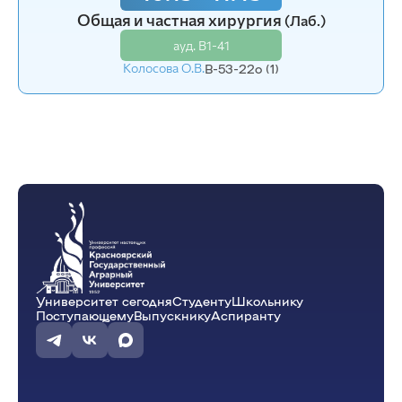
Общая и частная хирургия
Общая и частная хирургия
(Лаб.)
(Лаб.)
ауд. В1-41
ауд. В1-41
Колосова О.В.
Колосова О.В.
В-53-22o (1)
В-53-22o (2)
14:00 - 15:30
Хирургические болезни мелких
домашних животных
(Лаб.)
ауд. В1-41
Чуев Н.А.
В-53-22o (2)
Университет сегодня
Студенту
Школьнику
Поступающему
Выпускнику
Аспиранту