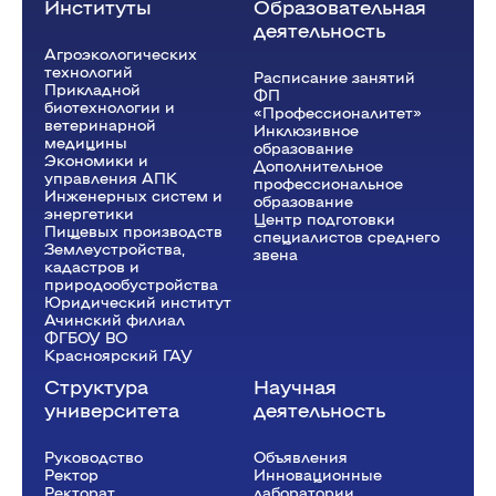
Институты
Образовательная
деятельность
Агроэкологических
технологий
Расписание занятий
Прикладной
ФП
биотехнологии и
«Профессионалитет»
ветеринарной
Инклюзивное
медицины
образование
Экономики и
Дополнительное
управления АПК
профессиональное
Инженерных систем и
образование
энергетики
Центр подготовки
Пищевых производств
специалистов среднего
Землеустройства,
звена
кадастров и
природообустройства
Юридический институт
Ачинский филиал
ФГБОУ ВО
Красноярский ГАУ
Структура
Научная
университета
деятельность
Руководство
Объявления
Ректор
Инновационные
Рeкторат
лаборатории