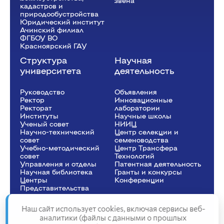
звена
кадастров и
природообустройства
Юридический институт
Ачинский филиал
ФГБОУ ВО
Красноярский ГАУ
Структура
Научная
университета
деятельность
Руководство
Объявления
Ректор
Инновационные
Рeкторат
лаборатории
Институты
Научные школы
Ученый совет
НИИЦ
Научно-технический
Центр селекции и
совет
семеноводства
Учебно-методический
Центр Трансфера
совет
Технологий
Управления и отделы
Патентная деятельность
Научная библиотека
Гранты и конкурсы
Центры
Конференции
Представительства
Наш сайт использует cookies, включая сервисы веб-
аналитики (файлы с данными о прошлых