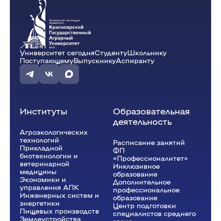
Университет сегодня
Студенту
Школьнику
Поступающему
Выпускнику
Аспиранту
Институты
Образовательная
деятельность
Агроэкологических
технологий
Расписание занятий
Прикладной
ФП
биотехнологии и
«Профессионалитет»
ветеринарной
Инклюзивное
медицины
образование
Экономики и
Дополнительное
управления АПК
профессиональное
Инженерных систем и
образование
энергетики
Центр подготовки
Пищевых производств
специалистов среднего
Землеустройства,