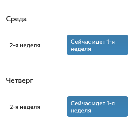
Среда
Сейчас идет 1-я
2-я неделя
неделя
15:50 - 17:20
Конституционное право
(Лекция)
Четверг
ауд. Ю2-09
Щебляков Е.С.
Ю-32.1-25o
Ю-32.2-25o
Сейчас идет 1-я
Ю-32.3-25o
2-я неделя
неделя
8:30 - 10:00