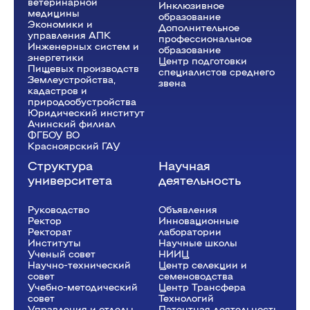
ветеринарной
Инклюзивное
медицины
образование
Экономики и
Дополнительное
управления АПК
профессиональное
Инженерных систем и
образование
энергетики
Центр подготовки
Пищевых производств
специалистов среднего
Землеустройства,
звена
кадастров и
природообустройства
Юридический институт
Ачинский филиал
ФГБОУ ВО
Красноярский ГАУ
Структура
Научная
университета
деятельность
Руководство
Объявления
Ректор
Инновационные
Рeкторат
лаборатории
Институты
Научные школы
Ученый совет
НИИЦ
Научно-технический
Центр селекции и
совет
семеноводства
Учебно-методический
Центр Трансфера
совет
Технологий
Управления и отделы
Патентная деятельность