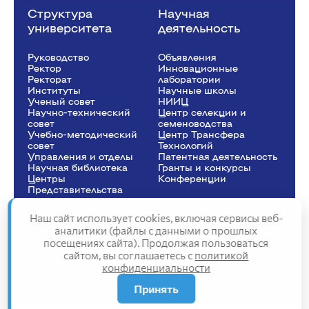
Структура
Научная
университета
деятельность
Руководство
Объявления
Ректор
Инновационные
Рeкторат
лаборатории
Институты
Научные школы
Ученый совет
НИИЦ
Научно-технический
Центр селекции и
совет
семеноводства
Учебно-методический
Центр Трансфера
совет
Технологий
Управления и отделы
Патентная деятельность
Научная библиотека
Гранты и конкурсы
Центры
Конференции
Представительства
Наш сайт использует cookies, включая сервисы веб-
аналитики (файлы с данными о прошлых
посещениях сайта). Продолжая пользоваться
Сведения об образовательной организации
сайтом, вы соглашаетесь с
политикой
Политика конфиденциальности
конфиденциальности
Структура сайта
2025
Принять