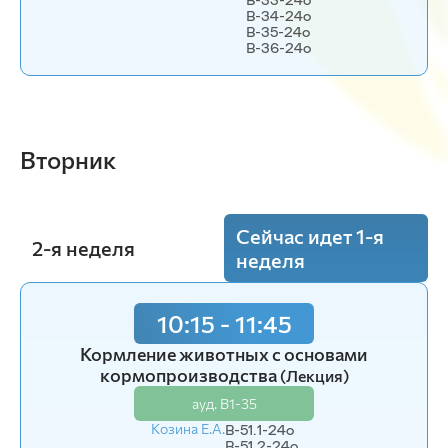
В-34-24o
В-35-24о
В-36-24o
Вторник
Сейчас идет 1-я
2-я неделя
неделя
10:15 - 11:45
12:15 - 13:45
Цитология, гистология и эмбриология
Кормление животных с основами
кормопроизводства
(Лекция)
(Лекция)
ауд. В1-35
ауд. В1-35
Козина Е.А.
Донкова Н.В.
В-51.1-24o
В-51-25o
В-51.2-24o
В-52-25o