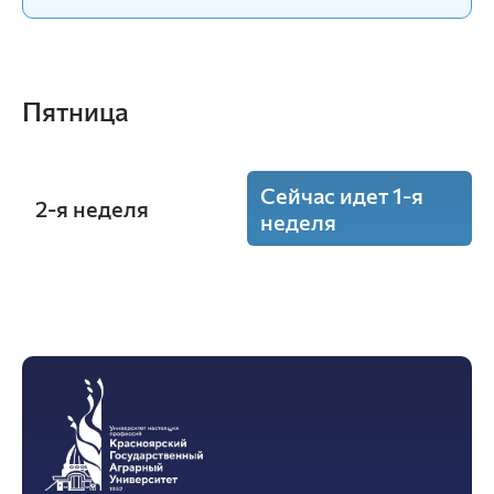
Пятница
Сейчас идет 1-я
2-я неделя
неделя
8:30 - 10:00
Организационное поведение
(Лекция)
ауд. В1-35
Степанова Э.В.
В-51.1-24o
В-51.2-24o
В-52-24o
В-53-24o