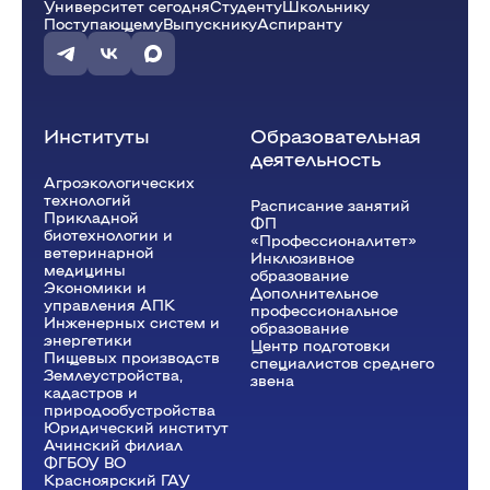
Университет сегодня
Студенту
Школьнику
Поступающему
Выпускнику
Аспиранту
Институты
Образовательная
деятельность
Агроэкологических
технологий
Расписание занятий
Прикладной
ФП
биотехнологии и
«Профессионалитет»
ветеринарной
Инклюзивное
медицины
образование
Экономики и
Дополнительное
управления АПК
профессиональное
Инженерных систем и
образование
энергетики
Центр подготовки
Пищевых производств
специалистов среднего
Землеустройства,
звена
кадастров и
природообустройства
Юридический институт
Ачинский филиал
ФГБОУ ВО
Красноярский ГАУ