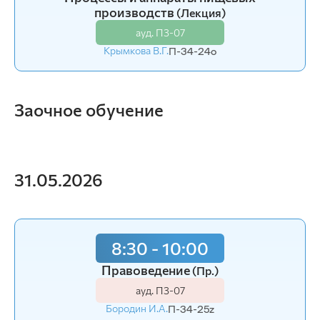
Процессы и аппараты пищевых
производств
(Лекция)
производств
(Пр.)
ауд. П3-07
ауд. П3-07
Крымкова В.Г.
П-34-24o
Крымкова В.Г.
П-32-24o
П-33-24o
Заочное обучение
31.05.2026
8:30 - 10:00
Правоведение
(Пр.)
ауд. П3-07
Бородин И.А.
П-34-25z