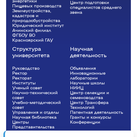
энергетики
Центр подготовки
Пищевых производств
специалистов среднего
Землеустройства,
звена
кадастров и
природообустройства
Юридический институт
Ачинский филиал
ФГБОУ ВО
Красноярский ГАУ
Структура
Научная
университета
деятельность
Руководство
Объявления
Ректор
Инновационные
Рeкторат
лаборатории
Институты
Научные школы
Ученый совет
НИИЦ
Научно-технический
Центр селекции и
совет
семеноводства
Учебно-методический
Центр Трансфера
совет
Технологий
Управления и отделы
Патентная деятельность
Научная библиотека
Гранты и конкурсы
Центры
Конференции
Представительства