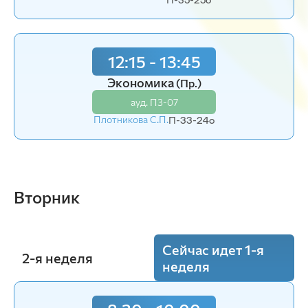
Шароглазова Л.П.
П-32-23o
12:15 - 13:45
12:15 - 13:45
Экономика
(Пр.)
Экономика
(Лаб.)
ауд. П3-07
ауд. П3-07
Плотникова С.П.
П-33-24o
Плотникова С.П.
П-32-24o
Вторник
Сейчас идет 1-я
2-я неделя
неделя