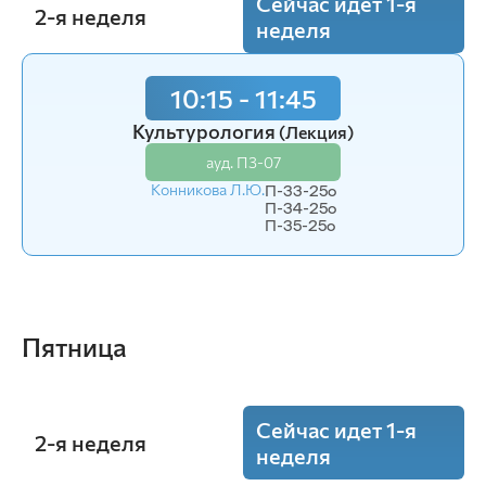
Сейчас идет 1-я
Бердникова Л.Н.
П-31-23o
2-я неделя
неделя
10:15 - 11:45
10:15 - 11:45
Культурология
Технология сушки
(Лекция)
(Лекция)
ауд. П3-07
ауд. П3-07
Конникова Л.Ю.
Геращенко К.А.
П-33-25o
П-32-24o
П-34-25o
П-35-25o
12:15 - 13:45
Экономика
(Пр.)
Пятница
ауд. П3-07
Плотникова С.П.
П-31-24o
Сейчас идет 1-я
2-я неделя
неделя
14:00 - 15:30