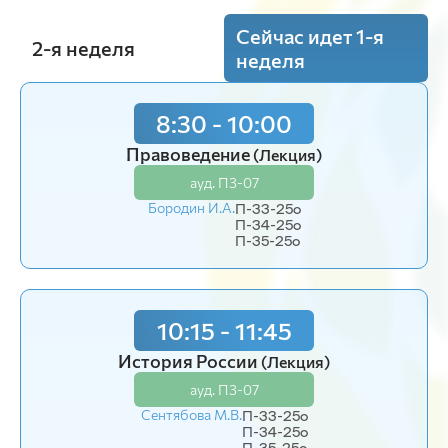
Сейчас идет 1-я
2-я неделя
неделя
8:30 - 10:00
8:30 - 10:00
Безопасность жизнедеятельности
Правоведение
(Лекция)
(Лекция)
ауд. П3-07
ауд. П3-07
Бородин И.А.
Бердникова Л.Н.
П-33-25o
П-31-23o
П-34-25o
П-32-23o
П-35-25o
П-33-23o
П-34-23o
10:15 - 11:45
10:15 - 11:45
История России
(Лекция)
Технология переработки рыбных
ауд. П3-07
ресурсов
(Лекция)
Сентябова М.В.
П-33-25o
ауд. П3-07
П-34-25o
П-35-25o