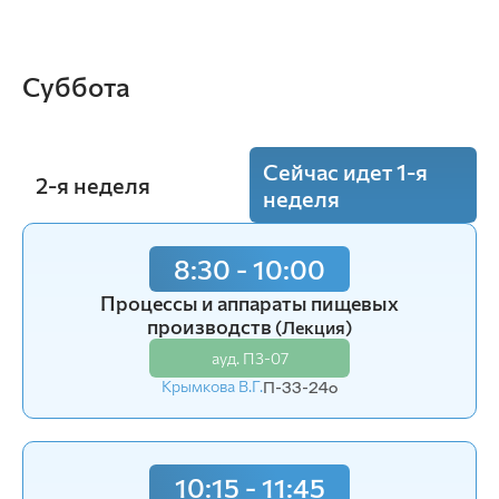
Экономика
(Пр.)
12:15 - 13:45
ауд. П3-07
Биологическая безопасность пищевых
Суббота
Плотникова С.П.
П-31-24o
систем
(Лекция)
ауд. П3-07
Речкина Е.А.
П-31-24o
Сейчас идет 1-я
2-я неделя
неделя
8:30 - 10:00
8:30 - 10:00
Процессы и аппараты пищевых
Процессы и аппараты пищевых
производств
производств
(Лекция)
(Лекция)
ауд. П3-07
ауд. П3-07
Крымкова В.Г.
Крымкова В.Г.
П-33-24o
П-31-24o
П-32-24o
10:15 - 11:45