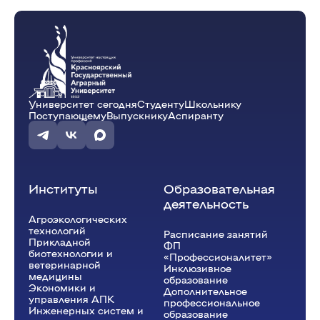
Университет сегодня
Студенту
Школьнику
Поступающему
Выпускнику
Аспиранту
Институты
Образовательная
деятельность
Агроэкологических
технологий
Расписание занятий
Прикладной
ФП
биотехнологии и
«Профессионалитет»
ветеринарной
Инклюзивное
медицины
образование
Экономики и
Дополнительное
управления АПК
профессиональное
Инженерных систем и
образование