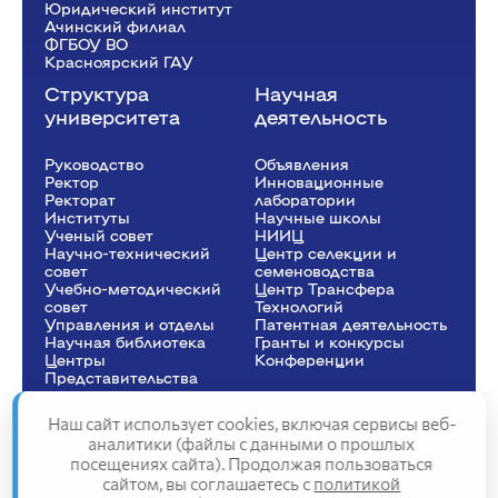
Юридический институт
Ачинский филиал
ФГБОУ ВО
Красноярский ГАУ
Структура
Научная
университета
деятельность
Руководство
Объявления
Ректор
Инновационные
Рeкторат
лаборатории
Институты
Научные школы
Ученый совет
НИИЦ
Научно-технический
Центр селекции и
совет
семеноводства
Учебно-методический
Центр Трансфера
совет
Технологий
Управления и отделы
Патентная деятельность
Научная библиотека
Гранты и конкурсы
Центры
Конференции
Представительства
Наш сайт использует cookies, включая сервисы веб-
аналитики (файлы с данными о прошлых
посещениях сайта). Продолжая пользоваться
Сведения об образовательной организации
сайтом, вы соглашаетесь с
политикой
Политика конфиденциальности