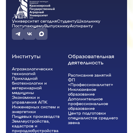
Университет сегодня
Студенту
Школьнику
14:00 - 15:30
Поступающему
Выпускнику
Аспиранту
Оптимизация минерального питания
растений
(Лаб.)
ауд. А3-09
Ульянова О.А.
А-31-23o
Институты
Образовательная
деятельность
Агроэкологических
технологий
Расписание занятий
Прикладной
ФП
биотехнологии и
«Профессионалитет»
ветеринарной
Инклюзивное
медицины
образование
Экономики и
Дополнительное
управления АПК
профессиональное
Инженерных систем и
образование
энергетики
Центр подготовки
Пищевых производств
специалистов среднего
Землеустройства,
звена
кадастров и
природообустройства