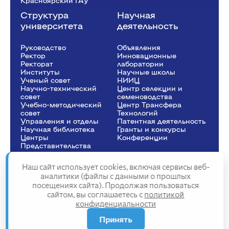
Красноярский ГАУ
Структура
Научная
университета
деятельность
Руководство
Объявления
Ректор
Инновационные
Рeкторат
лаборатории
Институты
Научные школы
Ученый совет
НИИЦ
Научно-технический
Центр селекции и
совет
семеноводства
Учебно-методический
Центр Трансфера
совет
Технологий
Управления и отделы
Патентная деятельность
Научная библиотека
Гранты и конкурсы
Центры
Конференции
Представительства
Наш сайт использует cookies, включая сервисы веб-
аналитики (файлы с данными о прошлых
посещениях сайта). Продолжая пользоваться
Сведения об образовательной организации
сайтом, вы соглашаетесь с
политикой
Политика конфиденциальности
конфиденциальности
Структура сайта
2025
Принять