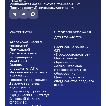
19:10 - 20:40
Университет сегодня
Студенту
Школьнику
Производственный менеджмент
(Пр.)
Поступающему
Выпускнику
Аспиранту
ауд. Э3-13
Кирюшин Е.В.
Э-36-22v
Институты
Образовательная
деятельность
Агроэкологических
технологий
Расписание занятий
Прикладной
ФП
биотехнологии и
«Профессионалитет»
ветеринарной
Инклюзивное
медицины
образование
Экономики и
Дополнительное
управления АПК
профессиональное
Инженерных систем и
образование
энергетики
Центр подготовки
Пищевых производств
специалистов среднего
Землеустройства,
звена
кадастров и
природообустройства
Юридический институт
Ачинский филиал
ФГБОУ ВО