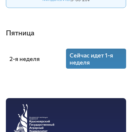
Пятница
Сейчас идет 1-я
2-я неделя
неделя
17:30 - 19:00
Производственный менеджмент
(Лекция)
ауд. Э3-13
Кирюшин Е.В.
Э-36-22v