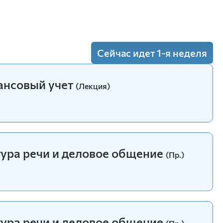
(Пр.)
(Лекция)
Сейчас идет 1-я неделя
еория
(Пр.)
ансовый учет
(Лекция)
нностью в органах власти
(Лекция)
тура речи и деловое общение
(Пр.)
нностью в органах власти
(Пр.)
тура речи и деловое общение