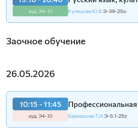
ауд. Э4-10
Швалов П.Г.
Э-37-22v
ауд. Э4-10
Кулешова Ю.В.
Э-39-25o
Заочное обучение
26.05.2026
10:15 - 11:45
Профессиональная 
ауд. Э4-10
Бармашова Т.И.
Э-5.1-25z