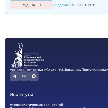
ауд. Э4-10
Шадрин В.К.
Э-5.3-25z
Университет сегодня
Студенту
Школьнику
Поступающему
Институты
Агроэкологических технологий