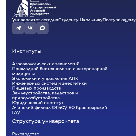
12:15 - 13:45
Дипломное проек
ауд. Э2-35
Пыханова Е.В.
Э-31-22v
Университет сегодня
Студенту
Школьнику
Поступающему
15:50 - 17:20
Статистика
(Пр.)
ауд. Э2-35
Власова Е.Ю.
Э-31-23o
14:00 - 15:30
Бюджетирование
Институты
ауд. Э2-35
Власова Е.Ю.
Э-35-22v
Агроэкологических технологий
Прикладной биотехнологии и ветеринарной
17:30 - 19:00
Бюджетирование
медицины
Экономики и управления АПК
Инженерных систем и энергетики
ауд. Э2-35
Власова Е.Ю.
Э-35-22v
Пищевых производств
Землеустройства, кадастров и
природообустройства
Юридический институт
Ачинский филиал ФГБОУ ВО Красноярский
19:10 - 20:40
Бюджетирование
ГАУ
Структура университета
ауд. Э2-35
Власова Е.Ю.
Э-35-22v
Руководство