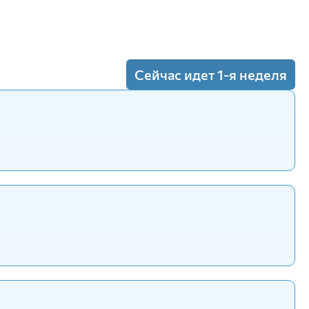
Сейчас идет 1-я неделя
статистического анализа
анных
(Лекция)
статистического анализа
анных
(Пр.)