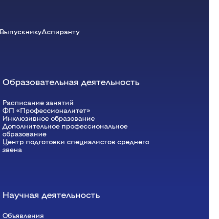
тирование
(Лекция)
Выпускнику
Аспиранту
(Пр.)
Образовательная деятельность
Расписание занятий
ФП «Профессионалитет»
(Лекция)
Инклюзивное образование
Дополнительное профессиональное
образование
Центр подготовки специалистов среднего
звена
(Пр.)
Научная деятельность
Объявления