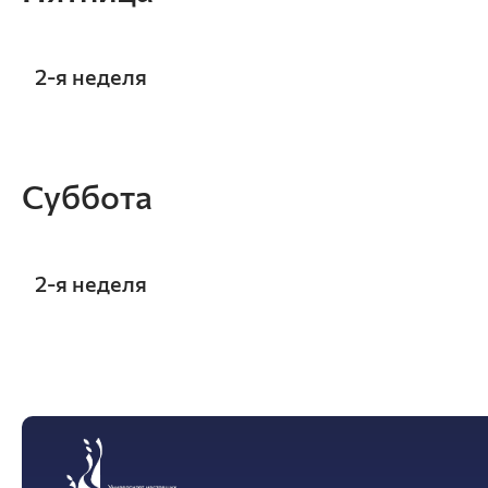
2-я неделя
10:15 - 11:45
Финансовые рын
Суббота
ауд. Э2-35
Шестакова Н.Н.
Э-31-25o
2-я неделя
12:15 - 13:45
Финансовые рын
ауд. Э2-35
Шестакова Н.Н.
Э-31-25o
10:15 - 11:45
Экономический а
ауд. Э2-35
Пыханова Е.В.
Э-31-22v
14:00 - 15:30
Статистика
(Лекция)
ауд. Э2-35
Власова Е.Ю.
Э-31-23o