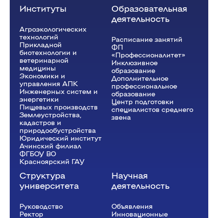
Институты
Образовательная
деятельность
Агроэкологических
технологий
Расписание занятий
Прикладной
ФП
биотехнологии и
«Профессионалитет»
ветеринарной
Инклюзивное
медицины
образование
Экономики и
Дополнительное
управления АПК
профессиональное
Инженерных систем и
образование
энергетики
Центр подготовки
Пищевых производств
специалистов среднего
Землеустройства,
звена
кадастров и
природообустройства
Юридический институт
Ачинский филиал
ФГБОУ ВО
Красноярский ГАУ
Структура
Научная
университета
деятельность
Руководство
Объявления
Ректор
Инновационные