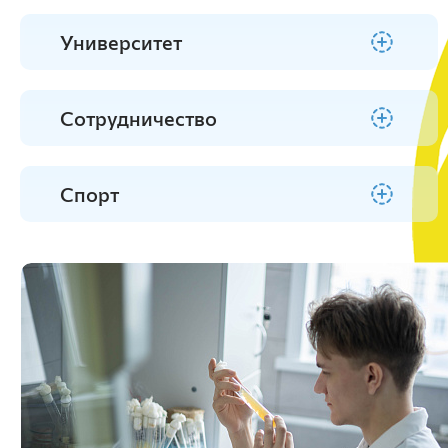
Прикрепление для подготовки
Расписание экзаменов
Часто задаваемые вопросы
хозяйственной работе и капитальному
диссертации
Состав приемной комиссии
Спортивная жизнь
строительству
Анатомии, патологической анатомии и
Программы кандидатских экзаменов
Университет
Целевое обучение
Научная деятельность
Подразделения проректора по
хирургии
Расписание занятий
Бонусы
Обучение
дополнительному профессиональному
Зоотехнии и технологии переработки
образованию
продуктов животноводства
Научная библиотека
Сведения о зачислении
Расписание занятий
Разведение, генетика, биология и водные
Сотрудничество
Институт агроэкологических
Календарный учебный график
биоресурсы
Научные издания
Приказы о зачислении на специальности
Внутренних незаразных болезней,
Стипендии, пособия
технологий
среднего профессионального
акушерства и физиологии
Нормативные документы
Журнал «Инженерные системы и
образования
сельскохозяйственных животных
Спорт
Образовательные ресурсы
энергетика»
Сведения о зачислении на обучение по
Эпизоотологии, микробиологии,
Зачёт массовых онлайн-курсов
Журнала «Вестник КрасГАУ»
программам высшего образования
Институт землеустройства,
паразитологии и ветеринарно-санитарной
Учебные пособия
Социально-экономический и
экспертизы
кадастров и
гуманитарный журнал
Электронная информационно-
природообустройства
Экономики и управления АПК
образовательная среда
Организация и экономика
Электронное расписание занятий
сельскохозяйственного производства
Личный кабинет преподавателя
Управление социально-экономическими
Личный кабинет студента
системами
Научная библиотека
Информационные технологии и
математическое обеспечение