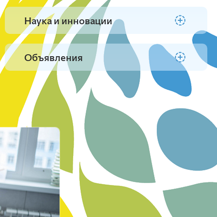
Наставники
природообустройства
Сведения о диссертационных советах
Институт экономики и
в докторантуру
Типография
КрасГАУ
управления АПК
Наука и инновации
Землеустройство и кадастры
Новости
Психолог
Кадастр застроенных территорий и
Нормативные документы
Эндаумент фонд
геоинформационные технологии
Юридический институт
Природообустройство
Объявления
Безопасность жизнедеятельности
Анкетирование обучающихся
Архив Приемных кампаний
Автошкола
Представительства ФГБОУ ВО
Юридический институт
Красноярский ГАУ
Социальная защита
Теории и истории государства и права
Видеостудия Jalinga
Гражданского права и процесса
Уголовного процесса, криминалистики и
Сельскохозяйственные вузы
основ судебной экспертизы
Российской Федерации
Уголовного права и криминологии
Земельного права и экологических
экспертиз
Истории и политологии
Философии
Судебных экспертиз
Ачинский филиал ФГБОУ ВО