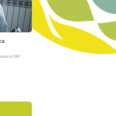
Красноярский ГАУ
Правовых и социально-экономических
дисциплин
Агроинженерии
Центр подготовки специалистов
са
среднего звена
рского ГАУ