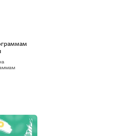
рограммам
ы
на
раммам