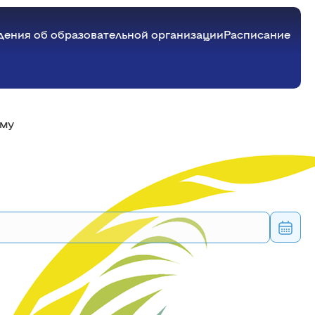
дения об образовательной организации
Расписание
Пищевых производств
Пресс-центр
Практика
Довузовская подготовка
Списки лиц, подавших
Государственная научная
Институт пищевых производств
Материально-техническое обеспечение и
му
оснащенность образовательного
документы
аттестация
процесса. Доступная среда
Технологии хлебопекарного,
Архив журнала «Вести Красноярского
Базы практик
Агроклассы
Стипендии и меры поддержки
Институт прикладной
кондитерского и макаронного
ГАУ»
Сроки проведения учебных и
Научная интенсивная школа
Информация для соискателей ученой
обучающихся
Среднее профессиональное образование
производств
Брендбук университета
производственных практик
Профориентационная работа
биотехнологии и ветеринарной
степени доктора наук
Платные образовательные услуги
Бакалавриат (специалитет)
Технология консервирования и пищевая
Журнал «Вести Красноярского ГАУ»
Документы по практике
Информация для соискателей ученой
Финансово-хозяйственная деятельность
Магистратура
медицины
биотехнология
Анкета удовлетворенности обучающихся
СМИ о нас
степени кандидата наук
Вакантные места для приема (перевода)
Аспирантура
Технология, оборудование бродильных и
качеством организации практики
Информация о представленных и
обучающихся
пищевых производств
Программа проведения инструктажа
Прокурор разъясняет
защищенных диссертациях
Международное сотрудничество
Информация для поступающих
Товароведение и управление качеством
студентам перед практиками
Нормативно-правовое обеспечение
Институт инженерных систем и
Организация питания в образовательной
продукции АПК
Пройти инструктаж перед практикой
в аспирантуру
государственной научной аттестации
организации
энергетики
Химии
дистанционно
Оформление диссертаций и
Система менеджмента качества
Заявки на практику от работодателей
авторефератов
Землеустройства, кадастров и
Публикация материалов исследования
Информация для поступающих