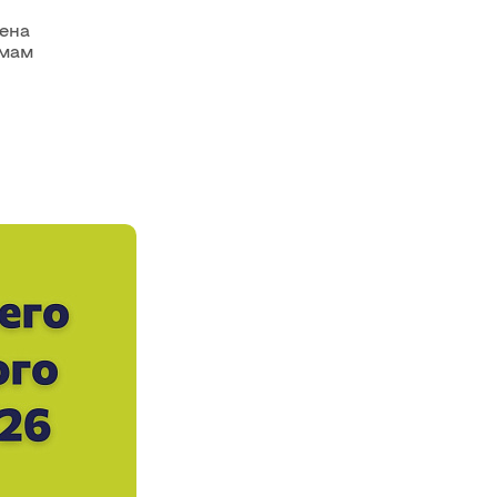
щена
ммам