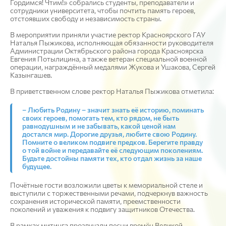
Гордимся! Чтим!» собрались студенты, преподаватели и
сотрудники университета, чтобы почтить память героев,
отстоявших свободу и независимость страны.
В мероприятии приняли участие ректор Красноярского ГАУ
Наталья Пыжикова, исполняющая обязанности руководителя
Администрации Октябрьского района города Красноярска
Евгения Потылицина, а также ветеран специальной военной
операции, награждённый медалями Жукова и Ушакова, Сергей
Казынгашев.
В приветственном слове ректор Наталья Пыжикова отметила:
– Любить Родину – значит знать её историю, поминать
своих героев, помогать тем, кто рядом, не быть
равнодушным и не забывать, какой ценой нам
достался мир. Дорогие друзья, любите свою Родину.
Помните о великом подвиге предков. Берегите правду
о той войне и передавайте её следующим поколениям.
Будьте достойны памяти тех, кто отдал жизнь за наше
будущее.
Почётные гости возложили цветы к мемориальной стеле и
выступили с торжественными речами, подчеркнув важность
сохранения исторической памяти, преемственности
поколений и уважения к подвигу защитников Отечества.
В рамках митинга прозвучали песни времён Великой