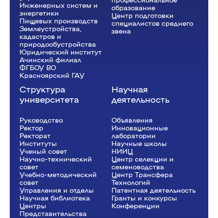
Инженерных систем и
образование
энергетики
Центр подготовки
Пищевых производств
специалистов среднего
Землеустройства,
звена
кадастров и
природообустройства
Юридический институт
Ачинский филиал
ФГБОУ ВО
Красноярский ГАУ
Структура
Научная
университета
деятельность
Руководство
Объявления
Ректор
Инновационные
Рeкторат
лаборатории
Институты
Научные школы
Ученый совет
НИИЦ
Научно-технический
Центр селекции и
совет
семеноводства
Учебно-методический
Центр Трансфера
совет
Технологий
Управления и отделы
Патентная деятельность
Научная библиотека
Гранты и конкурсы
Центры
Конференции
Представительства