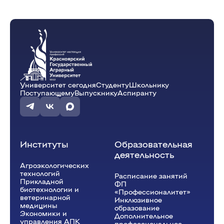
Университет сегодня
Студенту
Школьнику
Поступающему
Выпускнику
Аспиранту
Институты
Образовательная
деятельность
Агроэкологических
технологий
Расписание занятий
Прикладной
ФП
биотехнологии и
«Профессионалитет»
ветеринарной
Инклюзивное
медицины
образование
Экономики и
Дополнительное
управления АПК
профессиональное