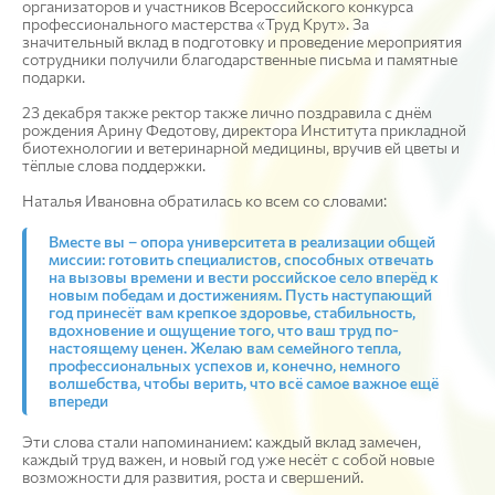
организаторов и участников Всероссийского конкурса
профессионального мастерства «Труд Крут». За
значительный вклад в подготовку и проведение мероприятия
сотрудники получили благодарственные письма и памятные
подарки.
23 декабря также ректор также лично поздравила с днём
рождения Арину Федотову, директора Института прикладной
биотехнологии и ветеринарной медицины, вручив ей цветы и
тёплые слова поддержки.
Наталья Ивановна обратилась ко всем со словами:
Вместе вы – опора университета в реализации общей
миссии: готовить специалистов, способных отвечать
на вызовы времени и вести российское село вперёд к
новым победам и достижениям. Пусть наступающий
год принесёт вам крепкое здоровье, стабильность,
вдохновение и ощущение того, что ваш труд по-
настоящему ценен. Желаю вам семейного тепла,
профессиональных успехов и, конечно, немного
волшебства, чтобы верить, что всё самое важное ещё
впереди
Эти слова стали напоминанием: каждый вклад замечен,
каждый труд важен, и новый год уже несёт с собой новые
возможности для развития, роста и свершений.