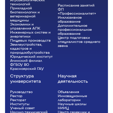
технологий
Расписание занятий
Прикладной
ФП
биотехнологии и
«Профессионалитет»
ветеринарной
Инклюзивное
медицины
образование
Экономики и
Дополнительное
управления АПК
профессиональное
Инженерных систем и
образование
энергетики
Центр подготовки
Пищевых производств
специалистов среднего
Землеустройства,
звена
кадастров и
природообустройства
Юридический институт
Ачинский филиал
ФГБОУ ВО
Красноярский ГАУ
Структура
Научная
университета
деятельность
Руководство
Объявления
Ректор
Инновационные
Рeкторат
лаборатории
Институты
Научные школы
Ученый совет
НИИЦ
Научно-технический
Центр селекции и