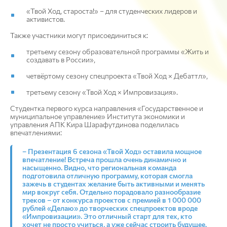
«Твой Ход, староста!» – для студенческих лидеров и
активистов.
Также участники могут присоединиться к:
третьему сезону образовательной программы «Жить и
создавать в России»,
четвёртому сезону спецпроекта «Твой Ход × Дебаттл»,
третьему сезону «Твой Ход × Импровизация».
Студентка первого курса направления «Государственное и
муниципальное управление» Института экономики и
управления АПК Кира Шарафутдинова поделилась
впечатлениями:
– Презентация 6 сезона «Твой Ход» оставила мощное
впечатление! Встреча прошла очень динамично и
насыщенно. Видно, что региональная команда
подготовила отличную программу, которая смогла
зажечь в студентах желание быть активными и менять
мир вокруг себя. Отдельно порадовало разнообразие
треков – от конкурса проектов с премией в 1 000 000
рублей «Делаю» до творческих спецпроектов вроде
«Импровизации». Это отличный старт для тех, кто
хочет не просто учиться, а уже сейчас строить будущее.