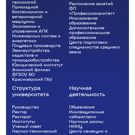
технологий
Расписание занятий
Прикладной
ФП
биотехнологии и
«Профессионалитет»
ветеринарной
Инклюзивное
медицины
образование
Экономики и
Дополнительное
управления АПК
профессиональное
Инженерных систем и
образование
энергетики
Центр подготовки
Пищевых производств
специалистов среднего
Землеустройства,
звена
кадастров и
природообустройства
Юридический институт
Ачинский филиал
ФГБОУ ВО
Красноярский ГАУ
Структура
Научная
университета
деятельность
Руководство
Объявления
Ректор
Инновационные
Рeкторат
лаборатории
Институты
Научные школы
Ученый совет
НИИЦ
Научно-технический
Центр селекции и