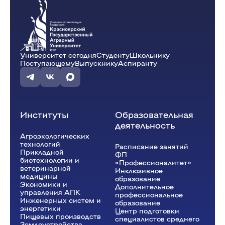
Университет сегодня
Студенту
Школьнику
Поступающему
Выпускнику
Аспиранту
Институты
Образовательная
деятельность
Агроэкологических
технологий
Расписание занятий
Прикладной
ФП
биотехнологии и
«Профессионалитет»
ветеринарной
Инклюзивное
медицины
образование
Экономики и
Дополнительное
управления АПК
профессиональное
Инженерных систем и
образование
энергетики
Центр подготовки
Пищевых производств
специалистов среднего
Землеустройства,