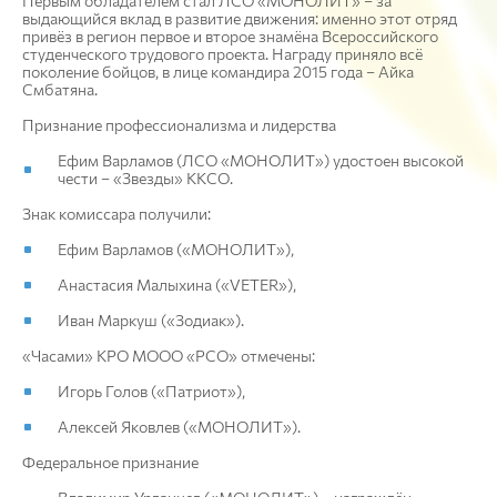
Первым обладателем стал ЛСО «МОНОЛИТ» – за
выдающийся вклад в развитие движения: именно этот отряд
привёз в регион первое и второе знамёна Всероссийского
студенческого трудового проекта. Награду приняло всё
поколение бойцов, в лице командира 2015 года – Айка
Смбатяна.
Признание профессионализма и лидерства
Ефим Варламов (ЛСО «МОНОЛИТ») удостоен высокой
чести – «Звезды» ККСО.
Знак комиссара получили:
Ефим Варламов («МОНОЛИТ»),
Анастасия Малыхина («VETER»),
Иван Маркуш («Зодиак»).
«Часами» КРО МООО «РСО» отмечены:
Игорь Голов («Патриот»),
Алексей Яковлев («МОНОЛИТ»).
Федеральное признание