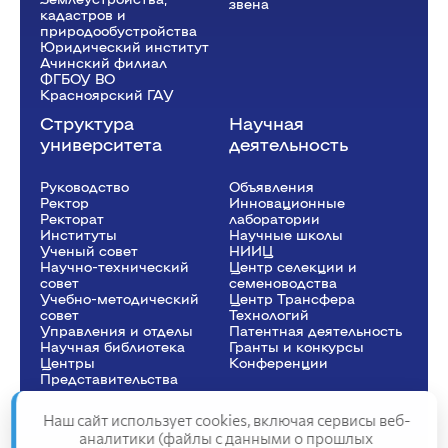
звена
кадастров и
природообустройства
Юридический институт
Ачинский филиал
ФГБОУ ВО
Красноярский ГАУ
Структура
Научная
университета
деятельность
Руководство
Объявления
Ректор
Инновационные
Рeкторат
лаборатории
Институты
Научные школы
Ученый совет
НИИЦ
Научно-технический
Центр селекции и
совет
семеноводства
Учебно-методический
Центр Трансфера
совет
Технологий
Управления и отделы
Патентная деятельность
Научная библиотека
Гранты и конкурсы
Центры
Конференции
Представительства
Наш сайт использует cookies, включая сервисы веб-
аналитики (файлы с данными о прошлых