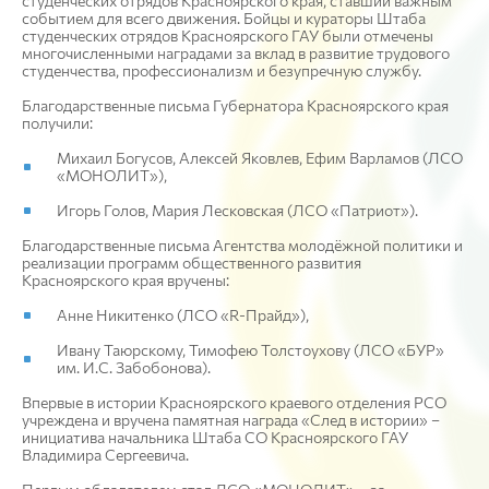
студенческих отрядов Красноярского края, ставший важным
событием для всего движения. Бойцы и кураторы Штаба
студенческих отрядов Красноярского ГАУ были отмечены
многочисленными наградами за вклад в развитие трудового
студенчества, профессионализм и безупречную службу.
Благодарственные письма Губернатора Красноярского края
получили:
Михаил Богусов, Алексей Яковлев, Ефим Варламов (ЛСО
«МОНОЛИТ»),
Игорь Голов, Мария Лесковская (ЛСО «Патриот»).
Благодарственные письма Агентства молодёжной политики и
реализации программ общественного развития
Красноярского края вручены:
Анне Никитенко (ЛСО «R-Прайд»),
Ивану Таюрскому, Тимофею Толстоухову (ЛСО «БУР»
им. И.С. Забобонова).
Впервые в истории Красноярского краевого отделения РСО
учреждена и вручена памятная награда «След в истории» –
инициатива начальника Штаба СО Красноярского ГАУ
Владимира Сергеевича.