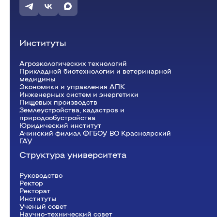
информационных систем
Бухгалтерский учет и статистика
Психология, педагогика и экология
человека
Институты
Инженерных систем и
энергетики
Агроэкологических технологий
Прикладной биотехнологии и ветеринарной
медицины
Физики и математики
Экономики и управления АПК
Механизация и технический сервис в АПК
Инженерных систем и энергетики
Пищевых производств
Общеинженерных дисциплин
Землеустройства, кадастров и
Системоэнергетики
природообустройства
Теоретических основ электротехники
Юридический институт
Тракторы и автомобили
Ачинский филиал ФГБОУ ВО Красноярский
ГАУ
Электроснабжения сельского хозяйства
Структура университета
Руководство
Ректор
Рeкторат
Институты
Ученый совет
Научно-технический совет