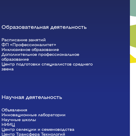
Красноярский ГАУ
Правовых и социально-экономических
дисциплин
Образовательная деятельность
Агроинженерии
Расписание занятий
Центр подготовки специалистов
ФП «Профессионалитет»
Инклюзивное образование
среднего звена
Дополнительное профессиональное
образование
Центр подготовки специалистов среднего
звена
Научная деятельность
Объявления
Инновационные лаборатории
Научные школы
НИИЦ
Центр селекции и семеноводства
Центр Трансфера Технологий