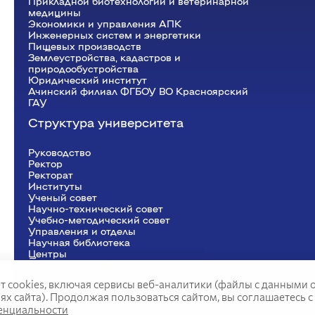
информационных систем
Прикладной биотехнологии и ветеринарной
медицины
Бухгалтерский учет и статистика
Экономики и управления АПК
Психология, педагогика и экология
Инженерных систем и энергетики
человека
Пищевых производств
Землеустройства, кадастров и
Инженерных систем и
природообустройства
Юридический институт
энергетики
Ачинский филиал ФГБОУ ВО Красноярский
ГАУ
Структура университета
Физики и математики
Механизация и технический сервис в АПК
Общеинженерных дисциплин
Руководство
Ректор
Системоэнергетики
Рeкторат
Теоретических основ электротехники
Институты
Тракторы и автомобили
Ученый совет
Электроснабжения сельского хозяйства
Научно-технический совет
Учебно-методический совет
Управления и отделы
Научная библиотека
Центры
Представительства
т cookies, включая сервисы веб-аналитики (файлы с данными 
 сайта). Продолжая пользоваться сайтом, вы соглашаетесь с
енциальности