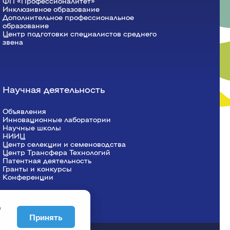
ФП «Профессионалитет»
Красноярский ГАУ
Инклюзивное образование
Дополнительное профессиональное
образование
Правовых и социально-экономических
Центр подготовки специалистов среднего
дисциплин
звена
Агроинженерии
Центр подготовки специалистов
среднего звена
Научная деятельность
Объявления
Инновационные лаборатории
Научные школы
НИИЦ
Центр селекции и семеноводства
Центр Трансфера Технологий
Патентная деятельность
Гранты и конкурсы
Конференции
о
Принять