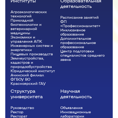
Институты
Образовательная
деятельность
Агроэкологических
технологий
Расписание занятий
Прикладной
ФП
биотехнологии и
«Профессионалитет»
ветеринарной
Инклюзивное
медицины
образование
Экономики и
Дополнительное
управления АПК
профессиональное
Инженерных систем и
образование
энергетики
Центр подготовки
Пищевых производств
специалистов среднего
Землеустройства,
звена
кадастров и
природообустройства
Юридический институт
Ачинский филиал
ФГБОУ ВО
Красноярский ГАУ
Структура
Научная
университета
деятельность
Руководство
Объявления
Ректор
Инновационные
Рeкторат
лаборатории