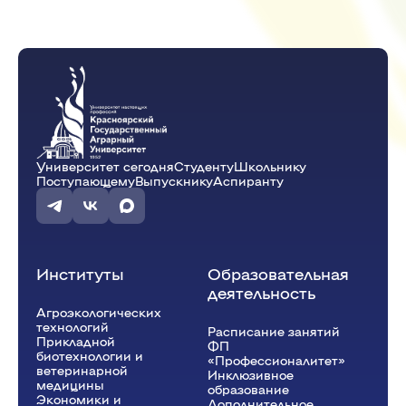
Университет сегодня
Студенту
Школьнику
Поступающему
Выпускнику
Аспиранту
Институты
Образовательная
деятельность
Агроэкологических
технологий
Расписание занятий
Прикладной
ФП
биотехнологии и
«Профессионалитет»
ветеринарной
Инклюзивное
медицины
образование
Экономики и
Дополнительное