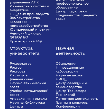
управления АПК
профессиональное
Инженерных систем и
образование
энергетики
Центр подготовки
Пищевых производств
специалистов среднего
Землеустройства,
звена
кадастров и
природообустройства
Юридический институт
Ачинский филиал
ФГБОУ ВО
Красноярский ГАУ
Структура
Научная
университета
деятельность
Руководство
Объявления
Ректор
Инновационные
Рeкторат
лаборатории
Институты
Научные школы
Ученый совет
НИИЦ
Научно-технический
Центр селекции и
совет
семеноводства
Учебно-методический
Центр Трансфера
совет
Технологий
Управления и отделы
Патентная деятельность
Научная библиотека
Гранты и конкурсы
Центры
Конференции