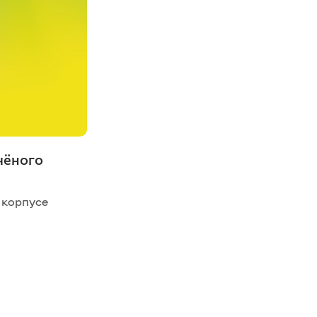
чёного
м корпусе