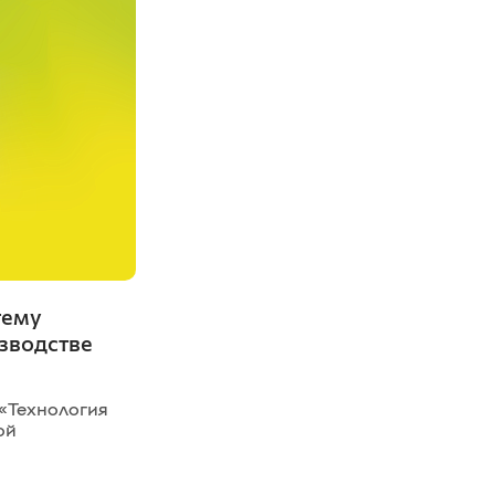
тему
зводстве
«Технология
ой