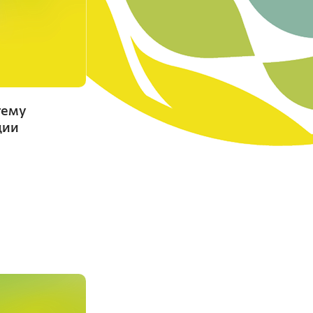
Красноярский ГАУ
Правовых и социально-экономических
дисциплин
Агроинженерии
Центр подготовки специалистов
тему
среднего звена
ции