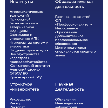
Институты
Образовательная
деятельность
Агроэкологических
технологий
Расписание занятий
Прикладной
ФП
биотехнологии и
«Профессионалитет»
ветеринарной
Инклюзивное
медицины
образование
Экономики и
Дополнительное
управления АПК
профессиональное
Инженерных систем и
образование
энергетики
Центр подготовки
Пищевых производств
специалистов среднего
Землеустройства,
звена
кадастров и
природообустройства
Юридический институт
Ачинский филиал
ФГБОУ ВО
Красноярский ГАУ
Структура
Научная
университета
деятельность
Руководство
Объявления
Ректор
Инновационные
Рeкторат
лаборатории