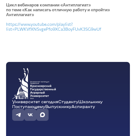
Цикл вебинаров компании «Антиплагиат»
по теме «Как написать отличную работу и «пройти»
Антиплагиат»
https://www.youtube.com/playlist?
list=PLWKVfXNSvgePfo9XCa3BoyFUvK3SG9wUf
Университет сегодня
Студенту
Школьнику
Поступающему
Выпускнику
Аспиранту