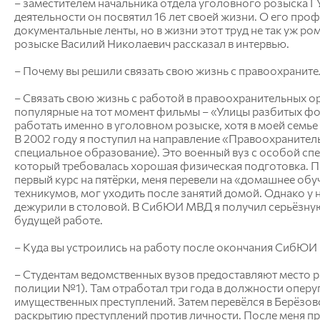
– заместителем начальника отдела уголовного розыска 
деятельности он посвятил 16 лет своей жизни. О его пр
документальные ленты, но в жизни этот труд не так уж р
розыске Василий Николаевич рассказал в интервью.
– Почему вы решили связать свою жизнь с правоохранит
– Связать свою жизнь с работой в правоохранительных ор
популярные на тот момент фильмы – «Улицы разбитых фон
работать именно в уголовном розыске, хотя в моей семье
В 2002 году я поступил на направление «Правоохраните
специальное образование). Это военный вуз с особой сп
который требовалась хорошая физическая подготовка. Пер
первый курс на пятёрки, меня перевели на «домашнее обуче
техникумов, мог уходить после занятий домой. Однако у
дежурили в столовой. В СибЮИ МВД я получил серьёзную
будущей работе.
– Куда вы устроились на работу после окончания СибЮ
– Студентам ведомственных вузов предоставляют место р
полиции №1). Там отработал три года в должности опер
имущественных преступлений. Затем перевёлся в Берёзов
раскрытию преступлений против личности. После меня при