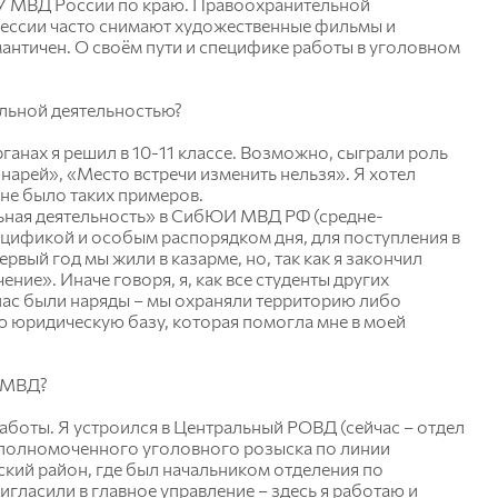
ГУ МВД России по краю. Правоохранительной
офессии часто снимают художественные фильмы и
омантичен. О своём пути и специфике работы в уголовном
ельной деятельностью?
ганах я решил в 10-11 классе. Возможно, сыграли роль
арей», «Место встречи изменить нельзя». Я хотел
 не было таких примеров.
льная деятельность» в СибЮИ МВД РФ (средне-
ецификой и особым распорядком дня, для поступления в
вый год мы жили в казарме, но, так как я закончил
ние». Иначе говоря, я, как все студенты других
 нас были наряды – мы охраняли территорию либо
 юридическую базу, которая помогла мне в моей
И МВД?
аботы. Я устроился в Центральный РОВД (сейчас – отдел
уполномоченного уголовного розыска по линии
ский район, где был начальником отделения по
гласили в главное управление – здесь я работаю и