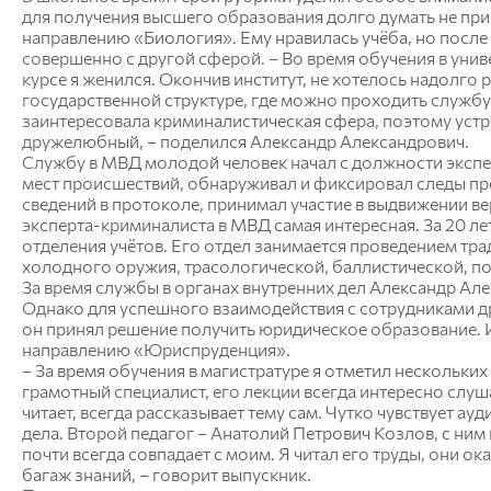
для получения высшего образования долго думать не пр
направлению «Биология». Ему нравилась учёба, но после
Анатомии, патологической анатомии и
совершенно с другой сферой. – Во время обучения в униве
хирургии
курсе я женился. Окончив институт, не хотелось надолго 
Зоотехнии и технологии переработки
государственной структуре, где можно проходить службу
продуктов животноводства
заинтересовала криминалистическая сфера, поэтому устр
Разведение, генетика, биология и водные
дружелюбный, – поделился Александр Александрович.
биоресурсы
Службу в МВД молодой человек начал с должности эксперт
Внутренних незаразных болезней,
мест происшествий, обнаруживал и фиксировал следы пр
акушерства и физиологии
сведений в протоколе, принимал участие в выдвижении ве
сельскохозяйственных животных
эксперта-криминалиста в МВД самая интересная. За 20 
Эпизоотологии, микробиологии,
отделения учётов. Его отдел занимается проведением тр
паразитологии и ветеринарно-санитарной
холодного оружия, трасологической, баллистической, п
экспертизы
За время службы в органах внутренних дел Александр Ал
Однако для успешного взаимодействия с сотрудниками др
Экономики и управления АПК
он принял решение получить юридическое образование. И
направлению «Юриспруденция».
Организация и экономика
– За время обучения в магистратуре я отметил нескольки
сельскохозяйственного производства
грамотный специалист, его лекции всегда интересно слуша
Управление социально-экономическими
читает, всегда рассказывает тему сам. Чутко чувствует а
системами
дела. Второй педагог – Анатолий Петрович Козлов, с ним и
Информационные технологии и
почти всегда совпадает с моим. Я читал его труды, они 
математическое обеспечение
багаж знаний, – говорит выпускник.