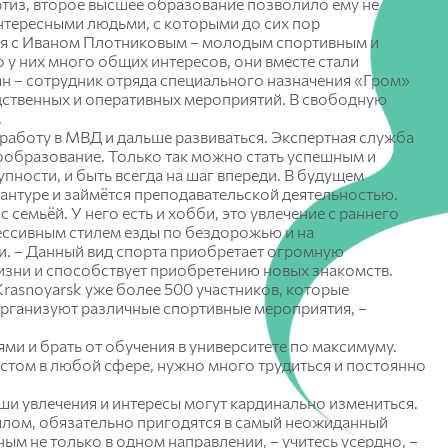
тиз, второе высшее образование позволило ему не
Красноярский ГАУ
интересными людьми, с которыми до сих пор
ся с Иваном Плотниковым – молодым спортивным и
 у них много общих интересов, они вместе стали
Правовых и социально-экономических
ан – сотрудник отряда специального назначения «Гром»
дисциплин
ственных и оперативных мероприятий. В свободную
Агроинженерии
.
работу в МВД и дальше развиваться. Экспертная служба
Центр подготовки специалистов
ообразование. Только так можно стать успешным и
среднего звена
пности, и быть всегда на шаг впереди. В будущем
рантуре и займётся преподавательской деятельностью.
семьёй. У него есть и хобби, это увлечение с раннего
рессивным стилем езды по бездорожью и на
и. – Данный вид спорта приобретает огромную
изни и способствует приобретению новых знакомств.
Krasnoyarsk уже более 500 участников, которые
 организуют различные спортивные мероприятия, –
ями и брать от обучения в университете по максимуму.
стом в любой сфере, нужно много трудиться и постоянно
ши увлечения и интересы могут кардинально измениться.
шлом, обязательно пригодятся в самый неожиданный
м не только в одном направлении, – учитесь усердно, –