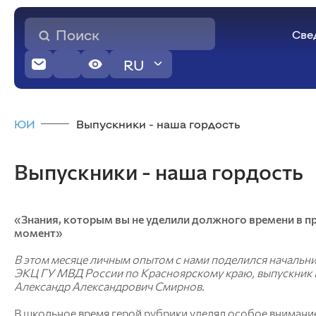
Све
RU
Агроэкологических технологий
Основные сведения
ЮИ
Выпускники - наша гордость
Структура и органы управления
образовательной организацией
Общего земледелия и защиты растений
Документы
Выпускники - наша гордость
Растениеводства, селекции и
Образование
семеноводства
Образовательные стандарты и требования
Почвоведения и агрохимии
Руководство
Ландшафтной архитектуры и ботаники
Педагогический состав
«Знания, которым вы не уделили должного времени в 
Экологии и природопользования
момент»
Физической культуры
Иностранные языки и профессиональные
В этом месяце личным опытом с нами поделился начальни
коммуникации
ЭКЦ ГУ МВД России по Красноярскому краю, выпускник 
Александр Александрович Смирнов.
Прикладной биотехнологии и
ветеринарной медицины
В школьное время герой рубрики уделял особое внимани