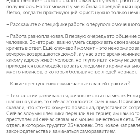
Единственное – сложно было совмещать учёбу с работой, 
получилось. На тот момент у меня была определённая нар
Легко, когда ты практикующий юрист: нужно только немн
– Расскажите о специфике работы оперуполномоченного
– Работа разноплановая. В первую очередь это общение 
человека. Во-вторых, важно уметь сдерживать свои эмоции
кричать в ответ. Ещё ключевой момент – это ненормирова
вечером возвращаются домой, а у нас в это время начинае
какому адресу живёт человек, но глупо идти к нему на допр
приходится взаимодействовать с людьми из криминально
много нюансов, о которых большинство людей не знает.
– Какие преступления самые частые в вашей практике?
– Технологии развиваются, жизнь не стоит на месте. Если
шапки на улице, то сейчас это кажется смешным. Появляю
сказали, что кто-то кому-то позвонил, представился сотру
Сейчас злоумышленники перешли в интернет, им намного
преступлений сейчас связаны с мошенничеством в сети. Т
отдел, в котором трудятся 25 человек. Это новое направл
законодательства и заниматься саморазвитием.