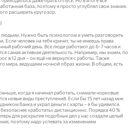
приходилось даже брать отпуск. Но в итоге всё
аботанная база, поэтому я просто углублял свои знания.
ого расширить кругозор.
?
с людьми. Нужно быть психологом и уметь разговорить
. Если человек на тебя кричит, ты не имеешь права
нный рабочий день. Все люди работают до 6-7 часов и
тся самая активная деятельность. Например, мы знаем, по
ос в 12 дня – он ещё не вернулся с работы. Также
го мира, ведущими ночной образ жизни. В общем, есть
 раньше, когда я начинал работать, снимали норковые
тся новые виды преступлений. Если бы 15 лет назад мне
дником банка и украл деньги с карты – я бы удивился.
 безопаснее «работать» дистанционно. Порядка 40 %
еперь для раскрытия подобных дел у нас создали целый
ение, поэтому надо успевать за изменением