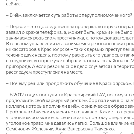
сейчас.
– В чём заключается суть работы оперуполномоченного?
– Первое – это доследственная проверка, которую операт
заявил о краже телефона, а, может быть, кражи и не было
занимаемся розыском преступника, а потом доказательст
В главном управлении мы занимаемся резонансными гром
инкассаторов в Красноярске – таких дерзких преступлений
течение двух недель, поэтому раскрыть его удалось в так
сотрудники, которые уже набрались опыта «в районах». 
пригороде. А если резонансное дело случается на террит
расследуем преступления на месте.
– Почему решили продолжить обучение в Красноярском 
– В 2012 году я поступил в Красноярский ГАУ, потому ч
продолжить свой карьерный рост. Выбор пал именно на эт
коллеги, которые получили в нём юридическое образован
Проблем в обучении у меня не возникало. Какие-то предм
уголовном розыске всю свою жизнь, поэтому оперативно
уголовное право мне давались легко. Большое влияние н
Семёнович Железняк, Анна Валерьевна Ткаченко.