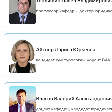
Тепляшин Павел Владимирович
профессор кафедры, доктор юридиче
Айснер Лариса Юрьевна
кандидат культурологии, доцент ВАК 
Власов Валерий Александрович
доцент кафедры, кандидат юридическ