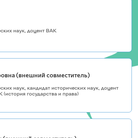
Красноярский ГАУ
Правовых и социально-экономических
дисциплин
ских наук, доцент ВАК
Агроинженерии
Центр подготовки специалистов
среднего звена
овна (внешний совместитель)
ких наук, кандидат исторических наук, доцент
 (история государства и права)