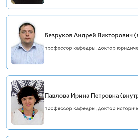
Анатомии, патологической анатомии и
хирургии
Зоотехнии и технологии переработки
продуктов животноводства
Безруков Андрей Викторович (
Разведение, генетика, биология и водные
биоресурсы
Внутренних незаразных болезней,
профессор кафедры, доктор юридиче
акушерства и физиологии
сельскохозяйственных животных
Эпизоотологии, микробиологии,
паразитологии и ветеринарно-санитарной
экспертизы
Экономики и управления АПК
Павлова Ирина Петровна (внут
Организация и экономика
профессор кафедры, доктор историче
сельскохозяйственного производства
Управление социально-экономическими
системами
Информационные технологии и
математическое обеспечение