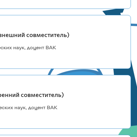
природообустройства
Землеустройство и кадастры
Кадастр застроенных территорий и
геоинформационные технологии
внешний совместитель)
Природообустройство
Безопасность жизнедеятельности
ских наук, доцент ВАК
Юридический институт
Теории и истории государства и права
Гражданского права и процесса
Уголовного процесса, криминалистики и
основ судебной экспертизы
Уголовного права и криминологии
ренний совместитель)
Земельного права и экологических
экспертиз
ских наук, доцент ВАК
Истории и политологии
Философии
Судебных экспертиз
Ачинский филиал ФГБОУ ВО