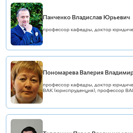
информационных систем
Бухгалтерский учет и статистика
Психология, педагогика и экология
Панченко Владислав Юрьевич
человека
Инженерных систем и
профессор кафедры, доктор юридиче
энергетики
Физики и математики
Механизация и технический сервис в АПК
Общеинженерных дисциплин
Системоэнергетики
Пономарева Валерия Владимир
Теоретических основ электротехники
Тракторы и автомобили
профессор кафедры, доктор юридичес
Электроснабжения сельского хозяйства
ВАК (юриспруденция), профессор ВАК