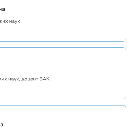
на
ких наук
их наук, доцент ВАК
на