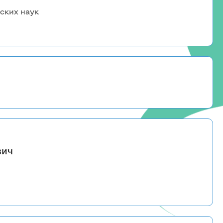
Красноярский ГАУ
ских наук
Правовых и социально-экономических
дисциплин
Агроинженерии
Центр подготовки специалистов
среднего звена
вич