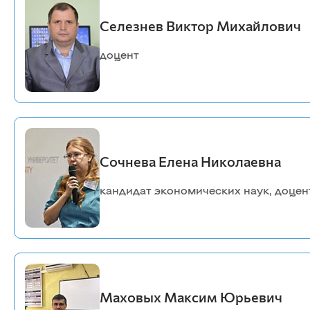
Селезнев Виктор Михайлович
Анатомии, патологической анатомии и
хирургии
Зоотехнии и технологии переработки
доцент
продуктов животноводства
Разведение, генетика, биология и водные
биоресурсы
Внутренних незаразных болезней,
акушерства и физиологии
сельскохозяйственных животных
Эпизоотологии, микробиологии,
паразитологии и ветеринарно-санитарной
Сочнева Елена Николаевна
экспертизы
кандидат экономических наук, доцен
Экономики и управления АПК
Организация и экономика
сельскохозяйственного производства
Управление социально-экономическими
системами
Информационные технологии и
Маховых Максим Юрьевич
математическое обеспечение