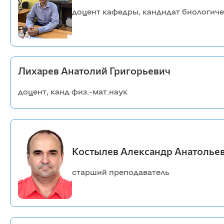
информационных систем
Бухгалтерский учет и статистика
доцент кафедры, кандидат биологиче
Психология, педагогика и экология
человека
Инженерных систем и
энергетики
Лихарев Анатолий Григорьевич
Физики и математики
доцент, канд физ.-мат.наук
Механизация и технический сервис в АПК
Общеинженерных дисциплин
Системоэнергетики
Теоретических основ электротехники
Тракторы и автомобили
Электроснабжения сельского хозяйства
Костылев Александр Анатолье
старший преподаватель