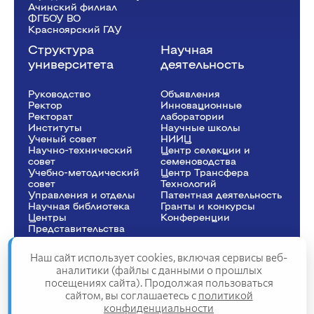
Ачинский филиал
ФГБОУ ВО
Красноярский ГАУ
Структура
Научная
университета
деятельность
Руководство
Объявления
Ректор
Инновационные
Рeкторат
лаборатории
Институты
Научные школы
Ученый совет
НИИЦ
Научно-технический
Центр селекции и
совет
семеноводства
Учебно-методический
Центр Трансфера
совет
Технологий
Управления и отделы
Патентная деятельность
Научная библиотека
Гранты и конкурсы
Центры
Конференции
Представительства
Наш сайт использует cookies, включая сервисы веб-
аналитики (файлы с данными о прошлых
посещениях сайта). Продолжая пользоваться
Сведения об образовательной организации
сайтом, вы соглашаетесь с
политикой
Политика конфиденциальности
Структура сайта
конфиденциальности