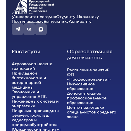
Университет сегодня
Студенту
Школьнику
Поступающему
Выпускнику
Аспиранту
Институты
Образовательная
деятельность
Агроэкологических
технологий
Расписание занятий
Прикладной
ФП
биотехнологии и
«Профессионалитет»
ветеринарной
Инклюзивное
медицины
образование
Экономики и
Дополнительное
управления АПК
профессиональное
Инженерных систем и
образование
энергетики
Центр подготовки
Пищевых производств
специалистов среднего
Землеустройства,
звена
кадастров и
природообустройства
Юридический институт