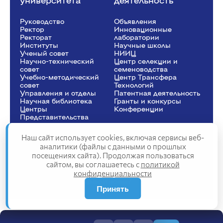
Руководство
Объявления
Ректор
Инновационные
Рeкторат
лаборатории
Институты
Научные школы
Ученый совет
НИИЦ
Научно-технический
Центр селекции и
совет
семеноводства
Учебно-методический
Центр Трансфера
совет
Технологий
Управления и отделы
Патентная деятельность
Научная библиотека
Гранты и конкурсы
Центры
Конференции
Представительства
Наш сайт использует cookies, включая сервисы веб-
аналитики (файлы с данными о прошлых
посещениях сайта). Продолжая пользоваться
Сведения об образовательной организации
сайтом, вы соглашаетесь с
политикой
Политика конфиденциальности
Структура сайта
конфиденциальности
2025
Принять