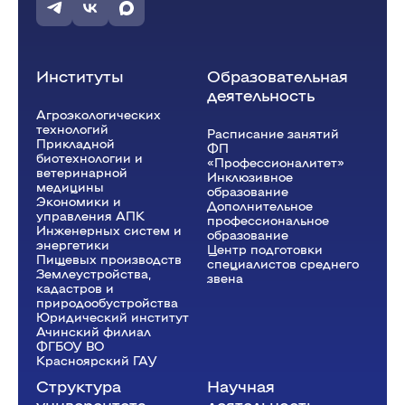
Институты
Образовательная
деятельность
Агроэкологических
технологий
Расписание занятий
Прикладной
ФП
биотехнологии и
«Профессионалитет»
ветеринарной
Инклюзивное
медицины
образование
Экономики и
Дополнительное
управления АПК
профессиональное
Инженерных систем и
образование
энергетики
Центр подготовки
Пищевых производств
специалистов среднего
Землеустройства,
звена
кадастров и
природообустройства
Юридический институт
Ачинский филиал
ФГБОУ ВО
Красноярский ГАУ
Структура
Научная
университета
деятельность