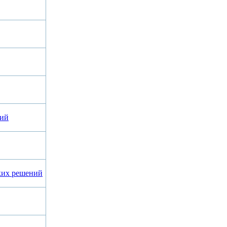
ний
ких решений