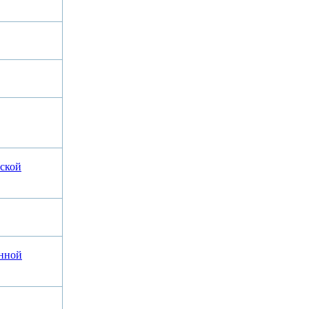
ской
енной