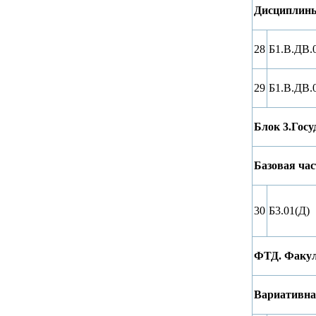
Дисциплины
28
Б1.В.ДВ.
29
Б1.В.ДВ.
Блок 3.Госу
Базовая час
30
Б3.01(Д)
ФТД. Факул
Вариативна