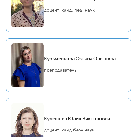
доцент, канд. пед. наук
Кузьменкова Оксана Олеговна
преподаватель
Кулешова Юлия Викторовна
доцент, канд.биол.наук