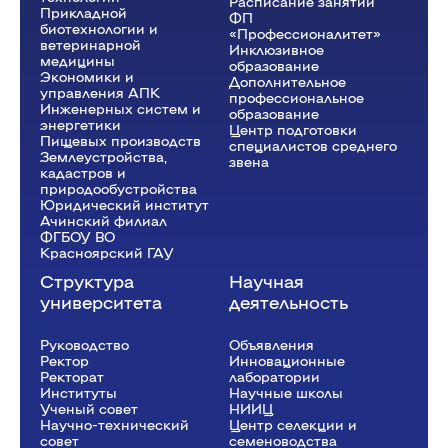
Расписание занятий
Прикладной
ФП
биотехнологии и
«Профессионалитет»
ветеринарной
Инклюзивное
медицины
образование
Экономики и
Дополнительное
управления АПК
профессиональное
Инженерных систем и
образование
энергетики
Центр подготовки
Пищевых производств
специалистов среднего
Землеустройства,
звена
кадастров и
природообустройства
Юридический институт
Ачинский филиал
ФГБОУ ВО
Красноярский ГАУ
Структура
Научная
университета
деятельность
Руководство
Объявления
Ректор
Инновационные
Рeкторат
лаборатории
Институты
Научные школы
Ученый совет
НИИЦ
Научно-технический
Центр селекции и
совет
семеноводства