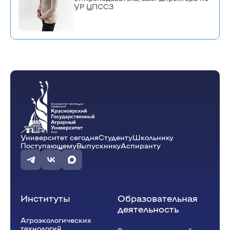
УР ЦПССЗ
Университет сегодня
Студенту
Школьнику
Поступающему
Выпускнику
Аспиранту
Институты
Образовательная
деятельность
Агроэкологических
технологий