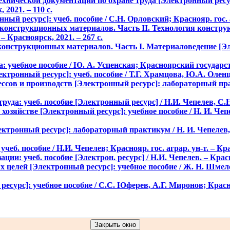
хнической документации по охране труда [Электронный ресур
2021. – 110 с.
й ресурс]: учеб. пособие / С.Н. Орловский; Краснояр. гос. аг
 конструкционных материалов. Часть II. Технология констру
– Красноярск, 2021. – 267 с.
онструкционных материалов. Часть I. Материаловедение [Эле
 учебное пособие / Ю. А. Успенская; Красноярский государст
ронный ресурс]: учеб. пособие / Т.Г. Храмцова, Ю.А. Оленцова
цессов и производств [Электронный ресурс]: лабораторный п
руда: учеб. пособие [Электронный ресурс] / Н.И. Чепелев, С.
 хозяйстве [Электронный ресурс]: учебное пособие / Н. И. Че
лектронный ресурс]: лабораторный практикум / Н. И. Чепелев
еб. пособие / Н.И. Чепелев; Краснояр. гос. аграр. ун-т. – Кра
ции: учеб. пособие [Электрон. ресурс] / Н.И. Чепелев. – Красн
целей [Электронный ресурс]: учебное пособие / Ж. Н. Шмел
есурс]: учебное пособие / С.С. Юферев, А.Г. Миронов; Крас