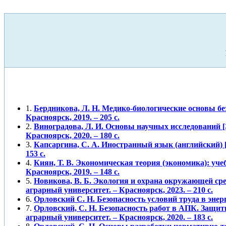
1.
Бердникова, Л. Н. Медико-биологические основы безо
Красноярск, 2019. – 205 с.
2.
Виноградова, Л. И. Основы научных исследований [
Красноярск, 2020. – 180 с.
3.
Капсаргина, С. А. Иностранный язык (английский) [Э
153 с.
4.
Киян, Т. В. Экономическая теория (экономика): учеб
Красноярск, 2019. – 148 с.
5.
Новикова, В. Б. Экология и охрана окружающей сред
аграрный университет. – Красноярск, 2023. – 210 с.
6.
Орловский С. Н. Безопасность условий труда в энерге
7.
Орловский, С. Н. Безопасность работ в АПК. Защит
аграрный университет. – Красноярск, 2020. – 183 с.