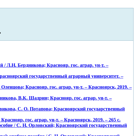
ь
/ Л.Н. Бердникова; Краснояр. гос. аграр. ун-т. –
Красноярский государственный аграрный университет. –
ленцова; Краснояр. гос. аграр. ун-т. – Красноярск, 2019. –
никова, В.К. Шадрин; Краснояр. гос. аграр. ун-т. –
Новикова, С. О. Потапова; Красноярский государственный
аснояр. гос. аграр. ун-т. – Красноярск, 2019. – 265 с.
особие / С. Н. Орловский; Красноярский государственный