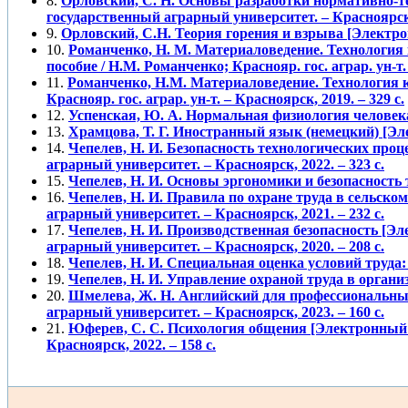
8.
Орловский, С. Н. Основы разработки нормативно-те
государственный аграрный университет. – Красноярск, 
9.
Орловский, С.Н. Теория горения и взрыва [Электронны
10.
Романченко, Н. М. Материаловедение. Технология
пособие / Н.М. Романченко; Краснояр. гос. аграр. ун-т. 
11.
Романченко, Н.М. Материаловедение. Технология к
Краснояр. гос. аграр. ун-т. – Красноярск, 2019. – 329 с.
12.
Успенская, Ю. А. Нормальная физиология человека:
13.
Храмцова, Т. Г. Иностранный язык (немецкий) [Элект
14.
Чепелев, Н. И. Безопасность технологических про
аграрный университет. – Красноярск, 2022. – 323 с.
15.
Чепелев, Н. И. Основы эргономики и безопасность т
16.
Чепелев, Н. И. Правила по охране труда в сельском
аграрный университет. – Красноярск, 2021. – 232 с.
17.
Чепелев, Н. И. Производственная безопасность [Э
аграрный университет. – Красноярск, 2020. – 208 с.
18.
Чепелев, Н. И. Специальная оценка условий труда: уч
19.
Чепелев, Н. И. Управление охраной труда в организа
20.
Шмелева, Ж. Н. Английский для профессиональных 
аграрный университет. – Красноярск, 2023. – 160 с.
21.
Юферев, С. С. Психология общения [Электронный р
Красноярск, 2022. – 158 с.