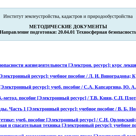
Институт землеустройства, кадастров и природообустройства
МЕТОДИЧЕСКИЕ ДОКУМЕНТЫ
Направление подготовки: 20.04.01 Техносферная безопасност
пасности жизнедеятельности [Электрон. ресурс]: курс лекций 
Электронный ресурс]: учебное пособие / Л. И. Виноградова; 
лектронный ресурс]: учеб. пособие / С.А. Капсаргина, Ю. А. О
.-метод. пособие [Электронный ресурс] / Т.В. Киян, С.П. Плот
ы. Часть 1 [Электронный ресурс]: учебное пособие / В. Б. 
тике: учеб. пособие [Электронный ресурс] / С.Н. Орловский; Кр
ная и спасательная техника [Электронный ресурс]: учебное п