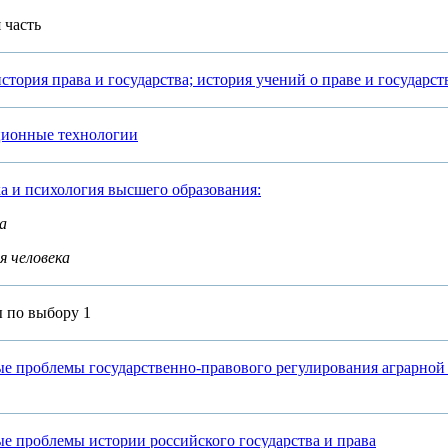
 часть
история права и государства; история учений о праве и государст
ционные технологии
ка и психология высшего образования:
а
я человека
 по выбору 1
ые проблемы государственно-правового регулирования аграрной
ые проблемы истории российского государства и права