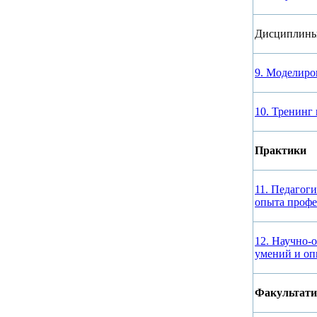
Дисциплины
9. Моделиро
10. Тренинг
Практики
11. Педагог
опыта профе
12. Научно-
умений и оп
Факультат