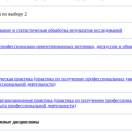
 по выбору 2
вание и статистическая обработка результатов исследований
 профессионально-ориентированных риторики, дискуссии и общ
ическая практика (практика по получению профессиональных ум
ссиональной деятельности)
организационная практика (практика по получению профессион
ыта профессиональной деятельности)
ивные дисциплины