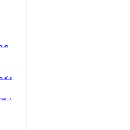
ения
ений и
альных