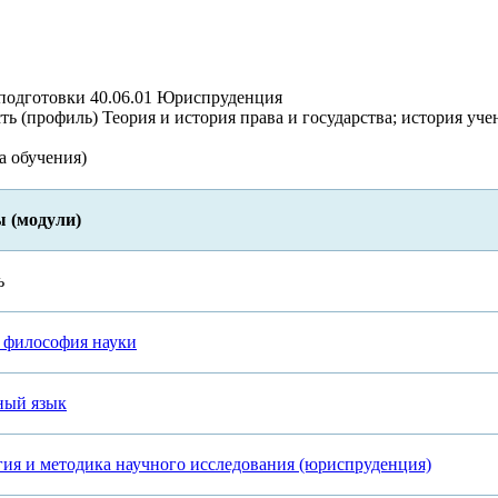
подготовки 40.06.01 Юриспруденция
ь (профиль) Теория и история права и государства; история уче
а обучения)
 (модули)
ь
и философия науки
ный язык
гия и методика научного исследования (юриспруденция)