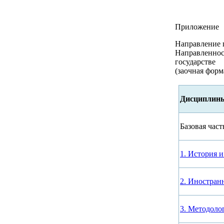
Приложение
Направление 
Направленност
государстве
(заочная форм
Дисциплины
Базовая част
1. История 
2. Иностран
3. Методоло