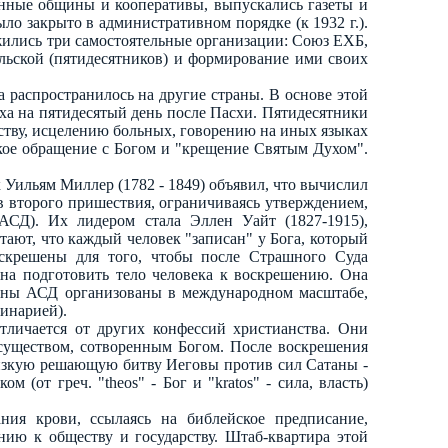
енные общины и кооперативы, выпускались газеты и
о закрыто в административном порядке (к 1932 г.).
ожились три самостоятельные организации: Союз ЕХБ,
льской (пятидесятников) и формирование ими своих
а распространилось на другие страны. В основе этой
ха на пятидесятый день после Пасхи. Пятидесятники
ству, исцелению больных, говорению на иных языках
ское обращение с Богом и "крещение Святым Духом".
к Уильям Миллер (1782 - 1849) объявил, что вычислил
ов второго пришествия, ограничиваясь утверждением,
АСД). Их лидером стала Эллен Уайт (1827-1915),
ают, что каждый человек "записан" у Бога, который
оскрешены для того, чтобы после Страшного Суда
на подготовить тело человека к воскрешению. Она
бщины АСД организованы в международном масштабе,
минарией).
отличается от других конфессий христианства. Они
существом, сотворенным Богом. После воскрешения
лизкую решающую битву Иеговы против сил Сатаны -
 (от греч. "theos" - Бог и "kratos" - сила, власть)
ния крови, ссылаясь на библейское предписание,
ию к обществу и государству. Штаб-квартира этой