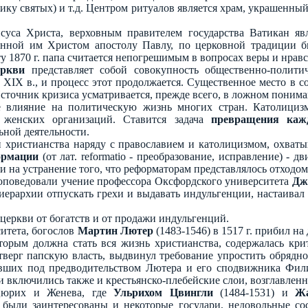
лику святых) и т.д. Центром ритуалов является храм, украшен
суса Христа, верховным правителем государства Ватикан яв
данной им Христом апостолу Павлу, по церковной традиции 
 1870 г. папа считается непогрешимым в вопросах веры и нрав
еркви
представляет собой совокупность общественно-полити
 XIX в., и процесс этот продолжается. Существенное место в 
точник кризиса усматривается, прежде всего, в ложном пониман
е влияние на политическую жизнь многих стран. Католицизм
 женских организаций. Ставится задача
превращения каж
ьной деятельности.
 христианства наряду с православием и католицизмом, охват
ормации
(от лат. reformatio - преобразование, исправление) - 
и на устранение того, что реформаторам представлялось отходом
оповедовали учение профессора Оксфордского университета
Дж
 иерархии отпускать грехи и выдавать индульгенции, настаива
 церкви от богатств и от продажи индульгенций.
итета, богослов
Мартин Лютер
(1483-1546) в 1517 г. прибил на
торым должна стать вся жизнь христианства, содержалась кри
верг папскую власть, выдвинул требование упростить обряднос
вивших под предводительством Лютера и его сподвижника Фи
 включились также и крестьянско-плебейские слои, возглавлен
Цюрих и Женева, где
Ульрихом Цвингли
(1484-1531) и
Ж
е были заинтересованы и некоторые государи, недовольные со