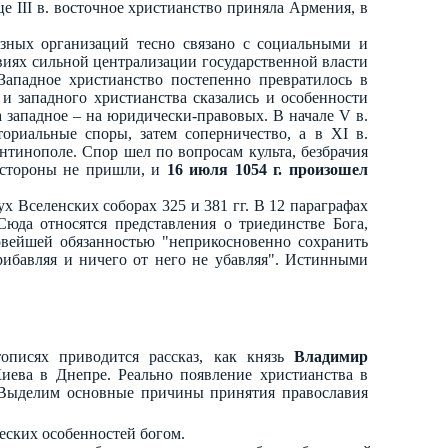
е III в. восточное христианство приняла Армения, в
озных организаций тесно связано с социальными и
виях сильной централизации государственной власти
 Западное христианство постепенно превратилось в
и западного христианства сказались и особенности
 западное – на юридически-правовых. В начале V в.
риальные споры, затем соперничество, а в XI в.
тинополе. Спор шел по вопросам культа, безбрачия
ю стороны не пришли, и
16 июля 1054 г. произошел
х Вселенских соборах 325 и 381 гг. В 12 параграфах
юда относятся представления о триединстве Бога,
рвейшей обязанностью "неприкосновенно сохранить
рибавляя и ничего от него не убавляя". Истинными
писях приводится рассказ, как князь
Владимир
иева в Днепре. Реально появление христианства в
 Выделим основные причины принятия православия
еских особенностей богом.