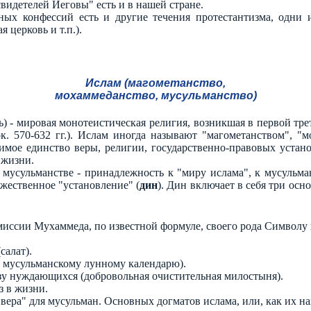
видетелей Иеговы" есть и в нашей стране.
ых конфессий есть и другие течения протестантизма, одни и
 церковь и т.п.).
Ислам (магометанство,
мохаммеданство, мусульманство)
сть) - мировая монотеистическая религия, возникшая в первой тр
к. 570-632 гг.). Ислам иногда называют "магометанством", "
имое единство веры, религии, государственно-правовых уста
 жизни.
 мусульманстве - принадлежность к "миру ислама", к мусульма
ожественное "установление" (
дин
). Дин включает в себя три осн
иссии Мухаммеда, по известной формуле, своего рода Символу 
салат).
по мусульманскому лунному календарю).
зу нуждающихся (добровольная очистительная милостыня).
з в жизни.
"вера" для мусульман. Основных догматов ислама, или, как их на