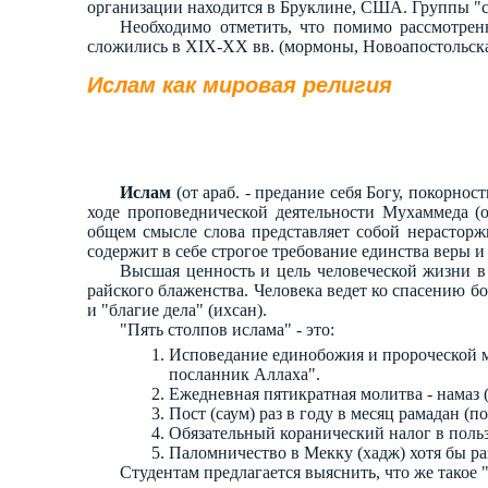
организации находится в Бруклине, США. Группы "с
Необходимо отметить, что помимо рассмотренн
сложились в XIX-XX вв. (мормоны, Новоапостольская
Ислам как мировая религия
Ислам
(от араб. - предание себя Богу, покорно
ходе проповеднической деятельности Мухаммеда (о
общем смысле слова представляет собой нерасторж
содержит в себе строгое требование единства веры и
Высшая ценность и цель человеческой жизни в
райского блаженства. Человека ведет ко спасению б
и "благие дела" (ихсан).
"Пять столпов ислама" - это:
Исповедание единобожия и пророческой м
посланник Аллаха".
Ежедневная пятикратная молитва - намаз (
Пост (саум) раз в году в месяц рамадан (
Обязательный коранический налог в поль
Паломничество в Мекку (хадж) хотя бы ра
Студентам предлагается выяснить, что же такое 