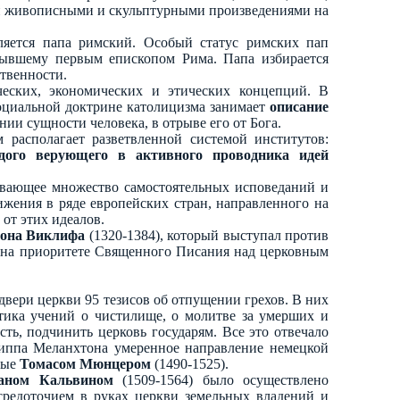
ный живописными и скульптурными произведениями на
ляется папа римский. Особый статус римских пап
бывшему первым епископом Рима. Папа избирается
ственности.
ческих, экономических и этических концепций. В
социальной доктрине католицизма занимает
описание
ии сущности человека, в отрыве его от Бога.
 располагает разветвленной системой институтов:
дого верующего в активного проводника идей
ывающее множество самостоятельных исповеданий и
движения в ряде европейских стран, направленного на
 от этих идеалов.
она Виклифа
(1320-1384), который выступал против
л на приоритете Священного Писания над церковным
 двери церкви 95 тезисов об отпущении грехов. В них
тика учений о чистилище, о молитве за умерших и
ть, подчинить церковь государям. Все это отвечало
липпа Меланхтона умеренное направление немецкой
ные
Томасом Мюнцером
(1490-1525).
аном Кальвином
(1509-1564) было осуществлено
средоточием в руках церкви земельных владений и