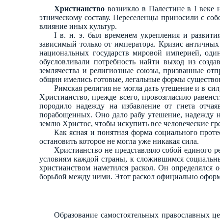
Христианство
возникло в Палестине в I веке 
этническому составу. Переселенцы приносили с соб
влияние иных культур.
I в. н. э. был временем укрепления и развит
зависимый только от императора. Кризис античных
национальных государств мировой империей, один
обусловливали потребность найти выход из создав
землячества и религиозные союзы, призванные отп
общин имелись готовые, легальные формы существо
Римская религия не могла дать утешение и в си
Христианство, прежде всего, провозгласило равен
породило надежду на избавление от гнета отча
порабощенных. Оно дало рабу утешение, надежду 
землю Христос, чтобы искупить все человеческие гр
Как ясная и понятная форма социального прот
остановить которое не могла уже никакая сила.
Христианство не представляло собой единого 
условиям каждой страны, к сложившимся социальн
христианством наметился раскол. Он определялся
борьбой между ними. Этот раскол официально оформи
Образование самостоятельных православных це