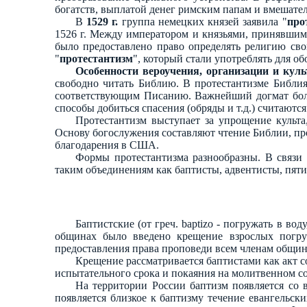
богатств, выплатой денег римским папам и вмешател
В
1529 г.
группа немецких князей заявила "
про
1526 г. Между императором и князьями, принявшим
было предоставлено право определять религию сво
"
протестантизм
", который стали употреблять для о
Особенности вероучения, организации и куль
свободно читать Библию. В протестантизме Библия 
соответствующим Писанию. Важнейший догмат боль
способы добиться спасения (обряды и т.д.) считают
Протестантизм выступает за упрощение культа
Основу богослужения составляют чтение Библии, пр
благодарения в США.
Формы протестантизма разнообразны. В связи 
таким объединениям как баптисты, адвентисты, пяти
Баптистские (от греч. baptizo - погружать в в
общинах было введено крещение взрослых погруж
предоставления права проповеди всем членам общи
Крещение рассматривается баптистами как акт 
испытательного срока и покаяния на молитвенном с
На территории России баптизм появляется со в
появляется близкое к баптизму течение евангельск