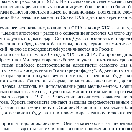
вральской революции 1917 г. Ими создавались сельскохозяйств
отношению к религиозным организациям, большинство общин был
тали регистрироваться в качестве независимых, постепенно сл
нца 80-х начались выход из Союза ЕХБ христиан веры еванге
учившее это название, возникло в США в конце XIX в. и оттуд
"Деяния апостолов" рассказ о сошествии апостолов Святого Ду
 получить видимые дары Святого Духа: способность к пророче
роучению и обрядности к баптистам, но подчеркивают мистиче
ий, число ее последователей увеличивается и в России.
делились от баптизма в 30-х годах XIX в. в США. Их проповедни
 Преемники Миллера старались более не указывать точных срок
нтизма наиболее распространены адвентисты седьмого дня (
оты вместо воскресенья и "санитарную форму". Адвентисты счит
ые праведники получат вечную жизнь, а грешники будут в
уничтожению. Санитарная форма, по мнению адвентистов, долж
фе, табака, алкоголя, на использование ряда медикаментов. О
ьской области даже создан учебно-административный центр с се
льно создано в 1931 г. Вероучение иеговистов значительно 
егове. Христа иеговисты считают высшим сверхъестественным 
", готовит на земле войну с Сатаной. Иеговисты предрекают б
т, а иеговисты будут жить в новом мире - едином теократическом
 присяги идолопоклонством. Они отказываются от перелива
ьные взгляды ставят их в конфликтное положение по отношен