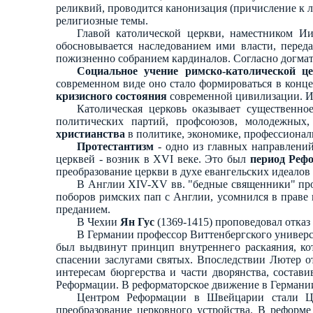
реликвий, проводится канонизация (причисление к 
религиозные темы.
Главой католической церкви, наместником Ии
обосновывается наследованием ими власти, пере
пожизненно собранием кардиналов. Согласно догмату
Социальное учение римско-католической ц
современном виде оно стало формироваться в конце
кризисного состояния
современной цивилизации. Ис
Католическая церковь оказывает существенно
политических партий, профсоюзов, молодежных,
христианства
в политике, экономике, профессионал
Протестантизм
- одно из главных направлений
церквей - возник в XVI веке. Это был
период Реф
преобразование церкви в духе евангельских идеалов 
В Англии XIV-XV вв. "бедные священники" пр
поборов римских пап с Англии, усомнился в праве
преданием.
В Чехии
Ян Гус
(1369-1415) проповедовал отказ
В Германии профессор Виттенбергского универс
был выдвинут принцип внутреннего раскаяния, ко
спасении заслугами святых. Впоследствии Лютер от
интересам бюргерства и части дворянства, соста
Реформации. В реформаторское движение в Германии
Центром Реформации в Швейцарии стали 
преобразование церковного устройства. В реформ