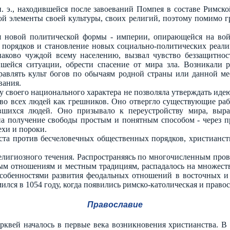
н. э., находившейся после завоеваний Помпея в составе Римс
ой элементы своей культуры, своих религий, поэтому помимо гр
ия новой политической формы - империи, опирающейся на вой
 порядков и становление новых социально-политических реал
аково чуждой всему населению, вызвал чувство беззащитнос
шейся ситуации, обрести спасение от мира зла. Возникали р
равлять культ богов по обычаям родной страны или данной ме
вания.
лу своего национального характера не позволяла утверждать иде
ство всех людей как грешников. Оно отвергло существующие ра
явшихся людей. Оно призывало к переустройству мира, выр
на получение свободы простым и понятным способом - через п
ехи и пороки.
еста против бесчеловечных общественных порядков, христианст
религиозного течения. Распространяясь по многочисленным про
ым отношениям и местным традициям, распадалось на множеств
 особенностями развития феодальных отношений в восточных и
лся в 1054 году, когда появились римско-католическая и правос
Православие
рквей началось в первые века возникновения христианства. В 