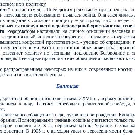
ьством их в политику.
тест
" против отмены Шпейерским рейхстагом права решать воп
и лютеранскую реформацию, началась война. Она закончилась 
их подданных согласно принципу «чья страна, того и вера».
бозначения
совокупности вероисповеданий христианства, гене
та
. Реформаторы настаивали на личном отношении человека и
- единственный источник вероучения, а предание отвергается,
шинства конфессий протестантизма - учение об оправдании т
ся несущественными. Всех протестантов объединяет отказ призна
, отвергает молитву по усопшим, поклонение Богородице и с
оповедь. Некоторые протестантские объединения включают в св
с распространением некоторых из них в современной России 
десятники, свидетели Иеговы.
Баптизм
оду, крестить) общины возникли в начале XVII в., первым англи
ением в воду. Баптисты требовали религиозной свободы, ве
ны.
сознательного обращения к вере, духовного возрождения. Канди
обрании. Полноправными членами общины считаются только те, 
торой половины XIX в., первоначально на Украине, в Закавка
их христиан. В 1905 г. с выходом указа о веротерпимости был