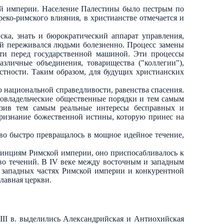
кой империи. Население Палестины было пестрым по
еко-римского влияния, в христианстве отмечается и
ска, знать и бюрократический аппарат управления,
ий переживался людьми болезненно. Процесс замены
ти перед государственной машиной. Эти процессы
азличные объединения, товарищества ("коллегии"),
стности. Таким образом, для будущих христианских
ю национальной справедливости, равенства спасения.
бовладельческие общественные порядки и тем самым
азив тем самым реальные интересы бесправных и
ризнание божественной истины, которую принес на
во быстро превращалось в мощное идейное течение,
винциям Римской империи, оно приспосабливалось к
о течений. В IV веке между восточным и западным
 западных частях Римской империи и конкурентной
лавная церкви.
III в. выделились Александрийская и Антиохийская