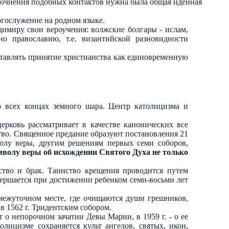
рочнения подобных контактов нужна была общая идейная
гослужение на родном языке.
димиру свои вероучения: волжские болгары - ислам,
о православию, т.е. византийской разновидности
ставлять принятие христианства как единовременную
 всех концах земного шара. Центр католицизма и
церковь рассматривает в качестве канонических все
ство. Священное предание образуют постановления 21
олу веры, другим решениям первых семи соборов,
мволу веры об исхождении Святого Духа не только
ство и брак. Таинство крещения проводится путем
вершается при достижении ребенком семи-восьми лет
межуточном месте, где очищаются души грешников,
в 1562 г. Тридентским собором.
т о непорочном зачатии Девы Марии, в 1959 г. - о ее
лицизме сохраняется культ ангелов, святых, икон,