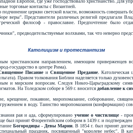
падной Европой, где уже господствовало христианство. Для уп
сные торговые контакты с Византией.
подчинение церкви светской власти, возможность совершать бо
боре веры". Представители различных религий предлагали Вла
греческий философ - православие. Предпочтение было отдан
ники", предводительствуемые волхвами, так что неверно пред
Католицизм и протестантизм
нным христианским направлением, имеющим приверженцев во
ород-государство в центре Рима).
Священное Писание
и
Священное Предание
. Католическая 
льгата). Правом толкования Библии наделяется только духовен
вным и мирским вопросам. Следуя Никео-Царьградскому симв
огматов. На Толедском соборе в 569 г. вносится
добавление к си
е, крещение, покаяние, миропомазание, соборование, священ
погружением в воду. Таинство миропомазания (конфирмации) со
знания рая и ада, сформулировано
учение о чистилище
- про
ще был принят Флорентийским собором в 1439 г. и подтвержден 
итание
Богородицы - Девы Марии
. В 1854 г. был принят догма
 специальный праздник, посвященный "королеве небес". В като