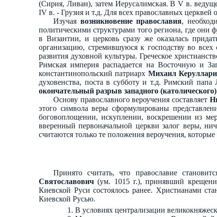
(Сирия, Ливан), затем Иерусалимская. В V в. ведущ
IV в. - Грузия и т.д. Для всех православных церквей
Изучая
возникновение православия
, необход
политическими структурами того региона, где они 
в Византии, и церковь сразу же оказалась придат
организацию, стремившуюся к господству во всех 
развития духовной культуры. Греческое христианст
Римская империя распадается на Восточную и За
константинопольский патриарх
Михаил Керуллар
духовенства, поста в субботу и т.д. Римский пап
окончательный разрыв западного (католического)
Основу православного вероучения составляет
Н
этого символа веры сформулированы представлени
боговоплощении, искуплении, воскрешении из мер
вверенный первоначальной церкви залог веры, нич
считаются только те положения вероучения, которы
Принято считать, что православие становит
Святославович
(ум. 1015 г.), принявший крещени
Киевской Руси состоялось ранее. Христианами ст
Киевской Русью.
В условиях централизации великокняжеск