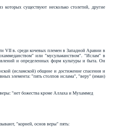
з которых существуют несколько столетий, другие
ети VII в. среди кочевых племен в Западной Аравии в
мохаммеданством" или "мусульманством". "Ислам" в
новлений и определенных форм культуры и быта. Он
нской (исламской) общине и достижение спасения и
овных элемента: "пять столпов ислама", "веру" (иман)
веры: "нет божества кроме Аллаха и Мухаммед
зывают, "корней, основ веры" пять: