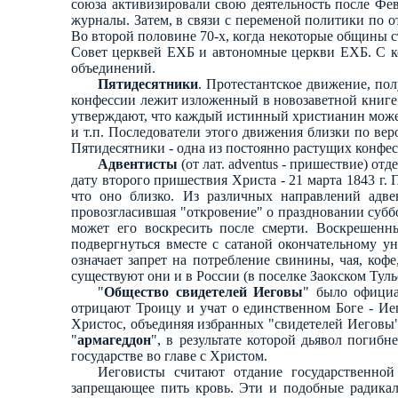
союза активизировали свою деятельность после Фе
журналы. Затем, в связи с переменой политики по 
Во второй половине 70-х, когда некоторые общины с
Совет церквей ЕХБ и автономные церкви ЕХБ. С ко
объединений.
Пятидесятники
. Протестантское движение, пол
конфессии лежит изложенный в новозаветной книге 
утверждают, что каждый истинный христианин может
и т.п. Последователи этого движения близки по ве
Пятидесятники - одна из постоянно растущих конфесс
Адвентисты
(от лат. adventus - пришествие) от
дату второго пришествия Христа - 21 марта 1843 г.
что оно близко. Из различных направлений адве
провозгласившая "откровение" о праздновании субб
может его воскресить после смерти. Воскрешенн
подвергнуться вместе с сатаной окончательному 
означает запрет на потребление свинины, чая, ко
существуют они и в России (в поселке Заокском Тул
"
Общество свидетелей Иеговы
" было официа
отрицают Троицу и учат о единственном Боге - И
Христос, объединяя избранных "свидетелей Иеговы
"
армагеддон
", в результате которой дьявол погибне
государстве во главе с Христом.
Иеговисты считают отдание государственной
запрещающее пить кровь. Эти и подобные радикал