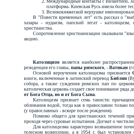
Международные контакты с Византией, За
платформа. Киевская Русь имела более те
Великокняжеской верхушке импонировало 
В "Повести временных лет" есть рассказ о "вы
хазары - иудаизм, папский легат - католицизм, 
христианства.
Сопротивление христианизации оказывали "языч
акцию.
Католицизм
является наиболее распростране
резиденция его главы,
папы римского
, -
Ватикан
(г
Основой вероучения католицизма признается
книги, включенные в латинский перевод
Библии
(Ву
собора, а также суждения римских пап по церко
католическая церковь создает свое понимание ряда д
от Бога Отца, но и от Бога Сына
.
Католицизм признает семь таинств: причащени
обливания водой, тогда как в православии только 
(у православных - вскоре после рождения).
Помимо общего для христианских течений при
проходя через суровые испытания. Догмат о чистили
Для католицизма характерно возвышенное поч
телесном вознесении, а в 1954 г. был установлен