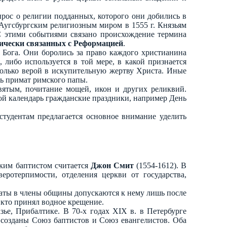
рос о религии подданных, которого они добились в
Аугсбургским религиозным миром в 1555 г. Князьям
 С этими событиями связано происхождение термина
тически связанных с Реформацией
.
 Бога. Они боролись за право каждого христианина
 либо используется в той мере, в какой признается
олько верой в искупительную жертву Христа. Иные
ть примат римского папы.
вятым, почитание мощей, икон и других реликвий.
ой календарь гражданские праздники, например День
студентам предлагается основное внимание уделить
йским баптистом считается
Джон Смит
(1554-1612). В
ротерпимости, отделения церкви от государства,
даты в члены общины допускаются к нему лишь после
кто принял водное крещение.
зье, Прибалтике. В 70-х годах XIX в. в Петербурге
и созданы Союз баптистов и Союз евангелистов. Оба