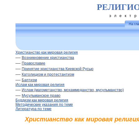
РЕЛИГИ
элект
На гл
Христианство как мировая религия
—
Возникновение христианства
—
Православие
—
Принятие христианства Киевской Русью
—
Католицизм и протестантизм
—
Баптизм
Ислам как мировая религия
—
Ислам (магометанство, мохаммеданство, мусульманство)
—
Мусульманское право
Буддизм как мировая религия
Методические указания по теме
Литература по теме
Христианство как мировая религи