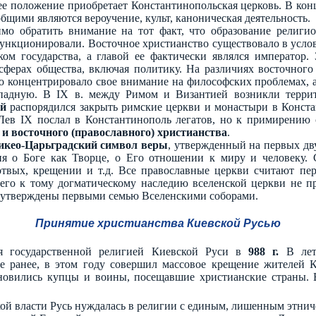
ее положение приобретает Константинопольская церковь. В конц
 общими являются вероучение, культ, каноническая деятельность.
имо обратить внимание на тот факт, что образование религи
функционировали. Восточное христианство существовало в усло
ком государства, а главой ее фактически являлся император.
сферах общества, включая политику. На различиях восточного 
во концентрировало свое внимание на философских проблемах, а
падную. В IX в. между Римом и Византией возникли террито
ий
распорядился закрыть римские церкви и монастыри в Констан
а Лев IX послал в Константинополь легатов, но к примирени
 и восточного (православного) христианства
.
икео-Царьградский символ веры
, утвержденный на первых дву
я о Боге как Творце, о Его отношении к миру и человеку. С
твых, крещении и т.д. Все православные церкви считают пе
его к тому догматическому наследию вселенской церкви не п
е утверждены первыми семью Вселенскими соборами.
Принятие христианства Киевской Русью
ся государственной религией Киевской Руси в
988 г.
В лето
е ранее, в этом году совершил массовое крещение жителей К
ановились купцы и воины, посещавшие христианские страны.
ой власти Русь нуждалась в религии с единым, лишенным этнич