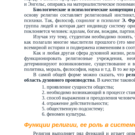
и Энгельс, опираясь на материалистическое пониман
Биологические и психологические концепции
основу религии составляет религиозный инстинкт
психики. Так, философ, социолог и психолог
Э. Ф
группа людей и которая дает индивиду систему ор
поклоняется человек: идолам, богам, вождям, партии, 
Изучая эту тему, студентам необходимо понять
как полагали многие мыслители прошлого (это мнен
всемирной истории и подвержена изменениям в соо
Как и любая другая сфера духовной жизни, рел
функционировать религиозные учреждения, не
детерминируют возникновение, существование и в
политика, мораль, философия, наука и т.д. В то же в
В самой общей форме можно сказать, что
рел
область духовного производства
. В качестве таково
проявление сущности общества;
необходимо возникающий в процессе стан
способ выражения и преодоления человеч
отражение действительности;
общественную подсистему;
феномен культуры.
Функции религии, ее роль в систе
Религия выполняет ряд функций и играет опр