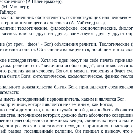
есконечного (Р. Шлейермахер);
 (М. Мюллер);
Тайлор);
ых сил внешних обстоятельств, господствующих над человеком 
актер принимающего их человека (А. Уайтхед) и т.д.
лигии: теологические, философские, социологические, биолог
вязаны, влияют друг на друга, заимствуют друг у друга опр
е (от греч. "theos" - Бог) объяснения религии. Теологические
игиозного опыта. Объяснения варьируются, но общим в них являе
ие исследователи. Хотя их идеи несут на себе печать принадле
угом: религия есть "величина особого рода", она появляется к
что религия дана человеку Богом в момент творения и будет сущ
ва бытия Бога: онтологическое, космологическое, физико-теолог
онального доказательства бытия Бога принадлежит средневеко
ательств:
иметь неподвижный перводвигатель, каким и является Бог;
вопричиной, которая является не чем иным, как Богом;
но необходимостью, в цепи случайностей должно быть абсолютн
шенства, источником которых должно быть абсолютно совершенн
бенно целесообразности неживых вещей, свидетельствует о нали
, они рознятся в зависимости исходных принципов и методов
ый раздел, посвященный религии. Он пришел к выводу, что на