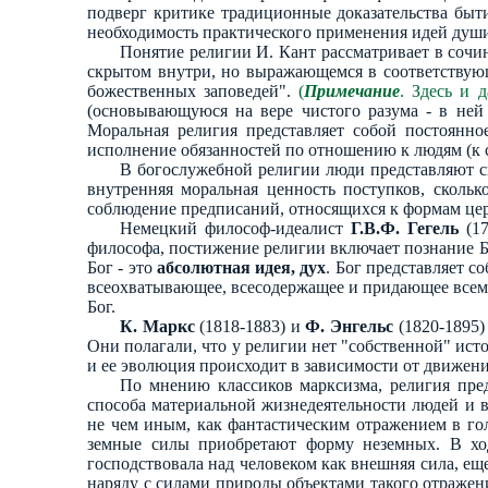
подверг критике традиционные доказательства быти
необходимость практического применения идей души
Понятие религии И. Кант рассматривает в сочин
скрытом внутри, но выражающемся в соответствующ
божественных заповедей".
(
Примечание
. Здесь и 
(основывающуюся на вере чистого разума - в ней
Моральная религия представляет собой постоянно
исполнение обязанностей по отношению к людям (к 
В богослужебной религии люди представляют св
внутренняя моральная ценность поступков, сколь
соблюдение предписаний, относящихся к формам цер
Немецкий философ-идеалист
Г.В.Ф. Гегель
(17
философа, постижение религии включает познание Бо
Бог - это
абсолютная идея, дух
. Бог представляет с
всеохватывающее, всесодержащее и придающее всему 
Бог.
К. Маркс
(1818-1883) и
Ф. Энгельс
(1820-1895)
Они полагали, что у религии нет "собственной" исто
и ее эволюция происходит в зависимости от движен
По мнению классиков марксизма, религия пре
способа материальной жизнедеятельности людей и 
не чем иным, как фантастическим отражением в го
земные силы приобретают форму неземных. В ход
господствовала над человеком как внешняя сила, ещ
наряду с силами природы объектами такого отражен