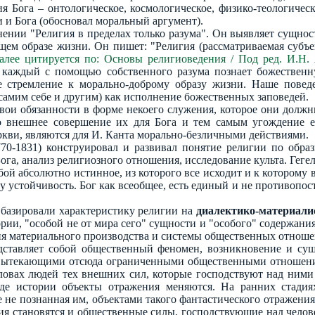
я Бога – онтологическое, космологическое, физико-теологичес
 и Бога (обосновал моральный аргумент).
ении "Религия в пределах только разума". Он выявляет сущнос
ем образе жизни. Он пишет: "Религия (рассматриваемая субъек
далее цитируется по: Основы религиоведения / Под ред. И.Н. 
 каждый с помощью собственного разума познает божественн
е стремление к морально-доброму образу жизни. Наше поведе
самим себе и другим) как исполнение божественных заповедей.
ои обязанности в форме некоего служения, которое они должны 
ко внешнее совершение их для Бога и тем самым угождение 
кви, являются для И. Канта морально-безличными действиями.
70-1831) конструировал и развивал понятие религии по обра
га, анализ религиозного отношения, исследование культа. Геге
обой абсолютно истинное, из которого все исходит и к которому вс
устойчивость. Бог как всеобщее, есть единый и не противопост
 базировали характеристику религии на
диалектико-материали
рии, "особой не от мира сего" сущности и "особого" содержания
ия материального производства и системы общественных отноше
дставляет собой общественный феномен, возникновение и сущ
вытекающими отсюда ограниченными общественными отношениям
ловах людей тех внешних сил, которые господствуют над ними 
е истории объекты отражения меняются. На ранних стадиях 
е не познанная им, объектами такого фантастического отражени
ия становятся и общественные силы, господствующие над челов