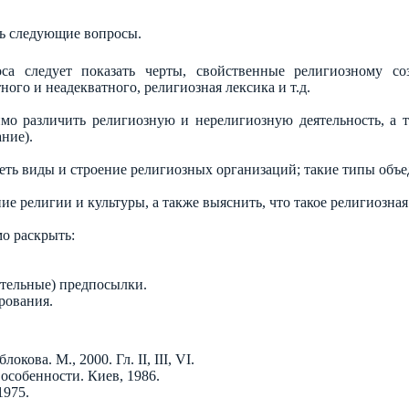
ть следующие вопросы.
са следует показать черты, свойственные религиозному соз
ого и неадекватного, религиозная лексика и т.д.
мо различить религиозную и нерелигиозную деятельность, а т
ание).
еть виды и строение религиозных организаций; такие типы объед
ие религии и культуры, а также выяснить, что такое религиозная
о раскрыть:
ательные) предпосылки.
рования.
кова. М., 2000. Гл. II, III, VI.
особенности. Киев, 1986.
1975.