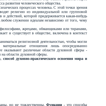
са развития человеческого общества.
ихических процессах человека. С этой точки зрения
выводят религию из индивидуальной или групповой
в и действий, которой придерживается какая-нибудь
 любом служении идеалам независимо от того, чему
ям философами, жрецами, обманщиками или тиранами,
кает и существует в обществе, включена в контекст
заниматься религиозной деятельностью, чтобы могли
о материальные отношения лишь опосредованно
ее оказывают различные области духовной сферы -
 и на области духовной сферы.
а,
способ духовно-практического освоения мира и
заны, но не тождественны.
Функции
- это способы