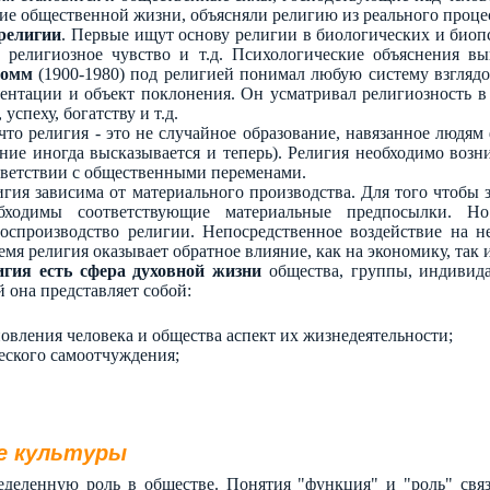
ие общественной жизни, объясняли религию из реального процес
 религии
. Первые ищут основу религии в биологических и биопс
, религиозное чувство и т.д. Психологические объяснения 
ромм
(1900-1980) под религией понимал любую систему взглядо
иентации и объект поклонения. Он усматривал религиозность в
успеху, богатству и т.д.
, что религия - это не случайное образование, навязанное люд
ие иногда высказывается и теперь). Религия необходимо возни
тветствии с общественными переменами.
игия зависима от материального производства. Для того чтобы 
обходимы соответствующие материальные предпосылки. Н
оспроизводство религии. Непосредственное воздействие на н
ремя религия оказывает обратное влияние, как на экономику, так
игия есть сфера духовной жизни
общества, группы, индивид
й она представляет собой:
овления человека и общества аспект их жизнедеятельности;
еского самоотчуждения;
ме культуры
еделенную роль в обществе. Понятия "функция" и "роль" свя