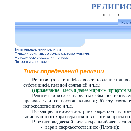
РЕЛИГИ
элект
На гл
Типы определений религии
Функции религии, ее роль в системе культуры
Методические указания по теме
Литература по теме
Типы определений религии
Религия
(от лат. religio - восстановление или 
субстанцией, главной святыней и т.д.).
(
Примечание
. Здесь и далее жирным шрифтом в
Религия во всех ее вариантах обычно понимает
прервалась и ее восстанавливают; б) эту связь 
непосредственную и т.д.
Всякая религиозная доктрина вырастает из отве
зависимости от характера ответов на эти вопросы 
В религиоведческой литературе наиболее распр
вера в сверхъестественное (Плотин);