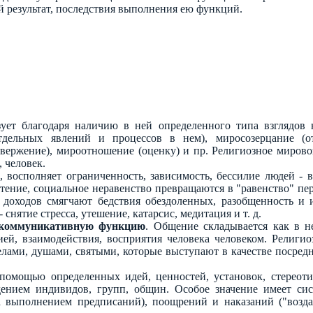
й результат, последствия выполнения ею функций.
ует благодаря наличию в ней определенного типа взглядов н
дельных явлений и процессов в нем), миросозерцание (
вержение), мироотношение (оценку) и пр. Религиозное мировоз
 человек.
ю
, восполняет ограниченность, зависимость, бессилие людей - 
ение, социальное неравенство превращаются в "равенство" пере
е доходов смягчают бедствия обездоленных, разобщенность и
- снятие стресса, утешение, катарсис, медитация и т. д.
коммуникативную функцию
. Общение складывается как в н
й, взаимодействия, восприятия человека человеком. Религио
елами, душами, святыми, которые выступают в качестве посред
 помощью определенных идей, ценностей, установок, стереоти
ением индивидов, групп, общин. Особое значение имеет сист
за выполнением предписаний), поощрений и наказаний ("воз