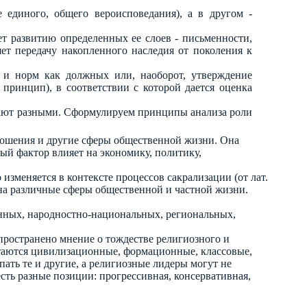
единого, общего вероисповедания), а в другом -
ет развитию определенных ее слоев - письменности,
яет передачу накопленного наследия от поколения к
 и норм как должных или, наоборот, утверждение
принцип), в соответствии с которой дается оценка
бывают разными. Сформулируем принципы анализа роли
тношения и другие сферы общественной жизни. Она
ый фактор влияет на экономику, политику,
 изменяется в контексте процессов сакрализации (от лат.
и на различные сферы общественной и частной жизни.
енных, народностно-национальных, региональных,
ространено мнение о тождестве религиозного и
етаются цивилизационные, формационные, классовые,
ать те и другие, а религиозные лидеры могут не
сть разные позиции: прогрессивная, консервативная,