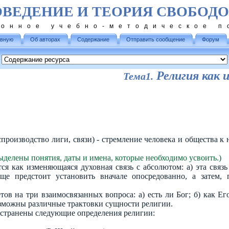
ОВЕДЕНИЕ И ТЕОРИЯ СВОБОД
ронное учебно-методическое п
авную
Об авторах
Содержание
Отправить сообщение
Форум
Религия как 
Тема1.
воспроизводство лиги, связи) - стремление человека и общества 
ыделены понятия, даты и имена, которые необходимо усвоить.)
ся как изменяющаяся духовная связь с абсолютом: а) эта связь
еще предстоит установить вначале опосредованно, а затем,
тов на три взаимосвязанных вопроса: а) есть ли Бог; б) как Ег
возможны различные трактовки сущности религии.
остранены следующие определения религии: