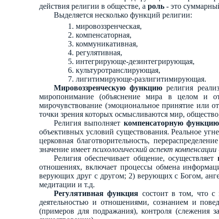
действия религии в обществе, а
роль
- это суммарны
Выделяется несколько функций религии:
мировоззренческая,
компенсаторная,
коммуникативная,
регулятивная,
интегрирующе-дезинтегрирующая,
культуротранслирующая,
лигитимирующе-разлигитимирующая.
Мировоззренческую функцию
религия реализ
миропонимание (объяснение мира в целом и от
мирочувствование (эмоциональное принятие или от
точки зрения которых осмысливаются мир, общество,
Религия выполняет
компенсаторную функци
объективных условий существования. Реальное угнет
церковная благотворительность, перераспределени
значение имеет
психологический аспект компенсации
Религия обеспечивает общение, осуществляет
отношениях, включает процессы обмена информацие
верующих друг с другом; 2) верующих с Богом, анг
медитации и т.д.
Регулятивная функция
состоит в том, что с
деятельностью и отношениями, сознанием и повед
(примеров для подражания), контроля (слежения 