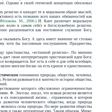
кое. Однако в своей этической концепции обосновал
ть религии и находит ее в моральном образе мыслей,
тивно) есть познание всех наших обязанностей как
Яблокова. М., 2000.)
И. Кант различает моральную
ую волю в самом себе) и богослужебную религии.
ние расценивается как постоянное служение Богу,
оказывать Богу. А здесь имеет значение не столько
ему хотя бы пассивным послушанием. Празднества,
зцу христианства, «истинной религии». По мнению
ль дает свою интерпретацию христианской идеи Бога:
е возвращается. Бог есть в себе и для себя всеобщее,
авлен многим богам: он есть единое и единственное,
стическом
понимании природы, общества, человека.
. Религия развивается в контексте истории общества,
ний.
ествование которого обусловлено ограниченностью
и. Ф. Энгельс писал, что всякая религия является
в их повседневной жизни, - отражением, в котором
развития человеческого общества, когда природа
я являлись силы природы. По мере развития общества
еком и также непонятные ему. Таким образом, Маркс