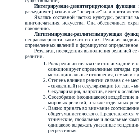
существовании).
Интегрирующе-дезинтегрирующая функция
в
разъединяет (различные "неверные" или противосто
Являясь составной частью культуры, религия 
книгопечатания, искусства. Она обеспечивает охра
поколению.
Лигитимирующе-разлигитимирующая функц
неправомерности каких-то из них. Религия выдвиг
определенных явлений и формируется определенное
Результат, последствия выполнения религией ее
религии.
Роль религии нельзя считать исходной и
санкционирует определенные взгляды, при
межнациональные отношения, семью и т.д
Степень влияния религии связана с ее мест
- священный) и секуляризации (от лат. - 
Секуляризация, напротив, ведет к ослабл
Своеобразно (неодинаково) воздействие 
мировых религий, а также отдельных рел
Важно принять во внимание соотношение 
общегуманистического. Представляется, 
этнические, глобальные и локальные комп
одинаково выражать указанные тенденции.
регрессивная.