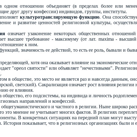
 одном отношении объединяет (в пределах более или менее 
ящие друг другу конфессии) индивидов, группы, институты.
выполняет
культуротранслирующую функцию
. Она способству
нение и развитие ценностей религиозной культуры, осуществл
ия
означает узаконение некоторых общественных отношений
ает высшее требование - максимуму (от лат. maxima - высший 
 отношение к ним.
 функций, значимость ее действий, то есть ее роль, бывали и 
 определяющей, хотя она оказывает влияние на экономические о
дает "ореол святости" или объявляет "нечестивыми". Религиозн
.
ом в обществе, это место не является раз и навсегда данным, оно
мирской, светский). Сакрализация означает рост влияния религи
ению ее влияния.
на общество, его подсистемы, на индивида и личность родоплем
игиозных направлений и конфессий.
общегуманистического и частного в религии. Ныне широко расп
что это мнение не учитывает многих фактов. В религиях перепл
оненты. В конкретных ситуациях на передний план могут выступ
 История показывает, что в религиозных организациях были и е