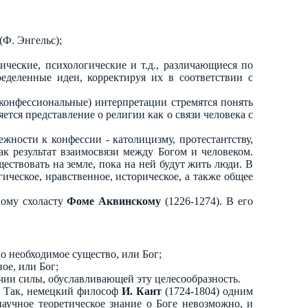
(Ф. Энгельс);
ические, психологические и т.д., различающиеся по
еделенные идеи, корректируя их в соответствии с
 (конфессиональные) интерпретации стремятся понять
тся представление о религии как о связи человека с
жности к конфессии - католицизму, протестантству,
ак результат взаимосвязи между Богом и человеком.
ествовать на земле, пока на ней будут жить люди. В
ическое, нравственное, историческое, а также общее
вому схоласту
Фоме Аквинскому
(1226-1274). В его
о необходимое существо, или Бог;
ое, или Бог;
чии силы, обуславливающей эту целесообразность.
. Так, немецкий философ
И. Кант
(1724-1804) одним
учное теоретическое знание о Боге невозможно, и