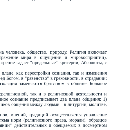
а человека, общество, природу. Религия включает
отражение мира в ощущении и мировосприятии),
зрение задает "предельные" критерии, Абсолюты, с
в плане, как перестройки сознания, так и изменения
д Богом, в "равенство" в греховности, в страдании;
 изоляция заменяются братством в общине. Большое
ерелигиозной, так и в религиозной деятельности и
зное сознание предписывает два плана общения: 1)
ников общения между людьми - в литургии, молитве,
пов, мнений, традиций осуществляется управление
ема норм (религиозного права, морали), образцов
даяний" действительных и обещаемых в посмертном