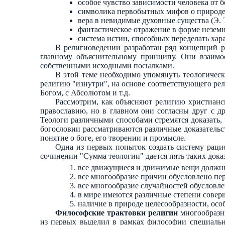
особое чувство зависимости человека от б
символика первобытных мифов о природе
вера в невидимые духовные существа (Э. 
фантастическое отражение в форме неземн
система истин, способных переделать хар
В религиоведении разработан ряд концепций ре
главному объяснительному принципу. Они взаимос
собственными исходными посылками.
В этой теме необходимо упомянуть теологически
религию "изнутри", на основе соответствующего рел
Богом, с Абсолютом и т.д.
Рассмотрим, как объясняют религию христианск
православию, но в главном они согласны друг с др
Теологи различными способами стремятся доказать, 
богословии рассматриваются различные доказательст
понятие о боге, его творении и промысле.
Одна из первых попыток создать систему раци
сочинении "Сумма теологии" дается пять таких доказ
все движущиеся и движимые вещи должны 
все многообразие причин обусловлено пер
все многообразие случайностей обусловле
в мире имеются различные степени совер
наличие в природе целесообразности, осо
Философские трактовки религии
многообразны
из первых выделил в рамках философии специальн