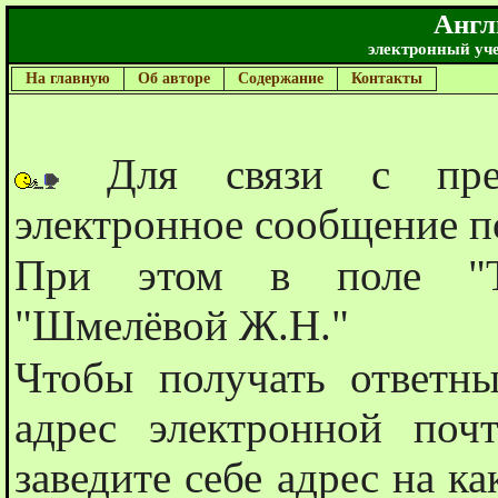
Англ
электронный уч
На главную
Об авторе
Содержание
Контакты
Для связи с препо
электронное сообщение п
При этом в поле "Те
"Шмелëвой Ж.Н."
Чтобы получать ответн
адрес электронной поч
заведите себе адрес на к