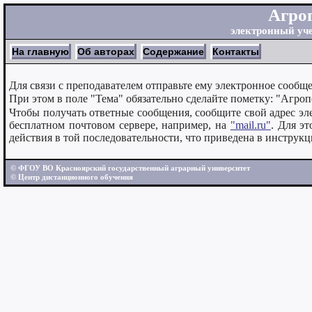
Агро
электронный уч
На главную
Об авторах
Содержание
Контакты
Для связи с преподавателем отправьте ему электронное сообщ
При этом в поле "Тема" обязательно сделайте пометку: "Агро
Чтобы получать ответные сообщения, сообщите свой адрес элек
бесплатном почтовом сервере, например, на
"mail.ru"
. Для э
действия в той последовательности, что приведена в инструкц
© ФГОУ ВО Красноярский государственный аграрный университет
© Центр дистанционного обучения