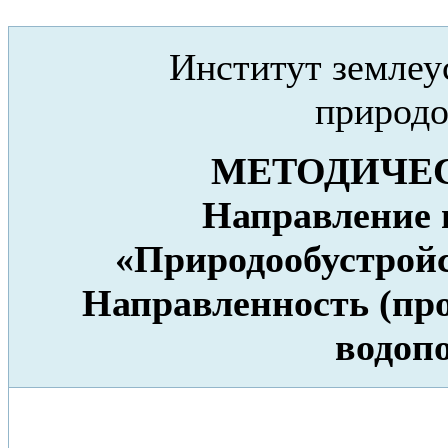
Институт землеус
природо
МЕТОДИЧЕ
Направление п
«Природообустройс
Направленность (пр
водоп