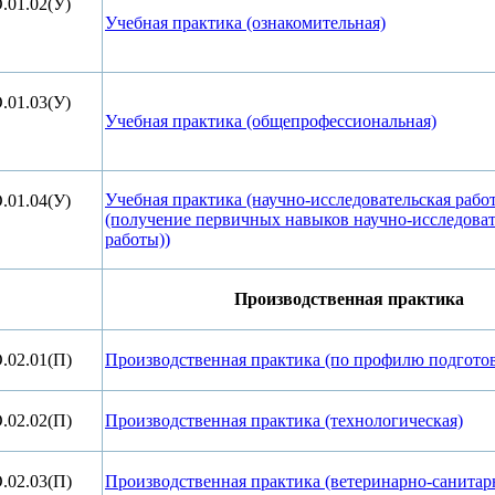
.01.02(У)
Учебная практика (ознакомительная)
.01.03(У)
Учебная практика (общепрофессиональная)
Учебная практика (научно-исследовательская рабо
.01.04(У)
(получение первичных навыков научно-исследова
работы))
Производственная практика
.02.01(П)
Производственная практика (по профилю подгото
.02.02(П)
Производственная практика (технологическая)
.02.03(П)
Производственная практика (ветеринарно-санитар