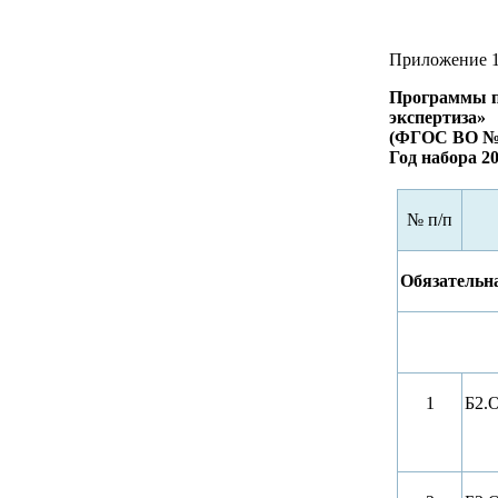
Приложение 
Программы пр
экспертиза»
(ФГОС ВО № 9
Год набора 2
№ п/п
Обязательн
1
Б2.О