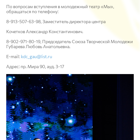
По вопросам вступления в молодежный театр «Мы»,
обращаться по телефону:
8-913-507-63-98, Заместитель директора центра
Кочетков Александр Константинович.
8-902-971-80-19, Председатель Союза Творческой Молодежи
Губарева Любовь Анатольевна.
E-mail:
kdc_gau@list.ru
Адрес: пр. Мира 90, ауд. 3-17