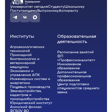
Университет сегодня
Студенту
Школьнику
Поступающему
Выпускнику
Аспиранту
Институты
Образовательная
деятельность
Агроэкологических
технологий
Расписание занятий
Прикладной
ФП
биотехнологии и
«Профессионалитет»
ветеринарной
Инклюзивное
медицины
образование
Экономики и
Дополнительное
управления АПК
профессиональное
Инженерных систем и
образование
энергетики
Центр подготовки
Пищевых производств
специалистов среднего
Землеустройства,
звена
кадастров и
природообустройства
Юридический институт
Ачинский филиал
ФГБОУ ВО