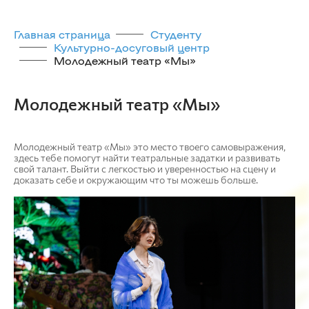
Главная страница
Студенту
Культурно-досуговый центр
Молодежный театр «Мы»
Молодежный театр «Мы»
Молодежный театр «Мы» это место твоего самовыражения,
здесь тебе помогут найти театральные задатки и развивать
свой талант. Выйти с легкостью и уверенностью на сцену и
доказать себе и окружающим что ты можешь больше.