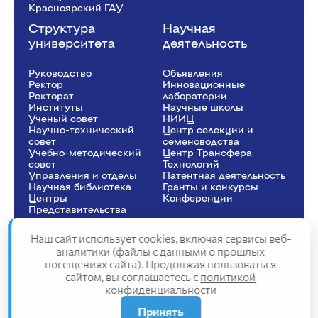
Красноярский ГАУ
Структура
Научная
университета
деятельность
Руководство
Объявления
Ректор
Инновационные
Рeкторат
лаборатории
Институты
Научные школы
Ученый совет
НИИЦ
Научно-технический
Центр селекции и
совет
семеноводства
Учебно-методический
Центр Трансфера
совет
Технологий
Управления и отделы
Патентная деятельность
Научная библиотека
Гранты и конкурсы
Центры
Конференции
Представительства
Наш сайт использует cookies, включая сервисы веб-
аналитики (файлы с данными о прошлых
посещениях сайта). Продолжая пользоваться
Сведения об образовательной организации
сайтом, вы соглашаетесь с
политикой
Политика конфиденциальности
конфиденциальности
Структура сайта
2025
Принять