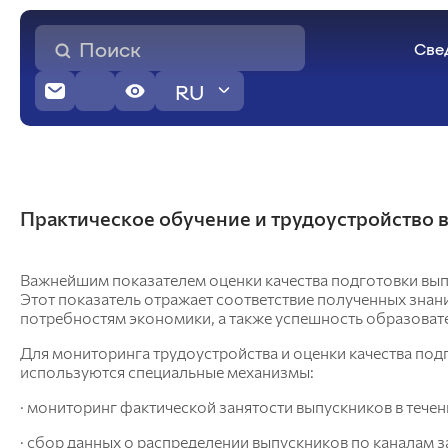
Све
RU
Агроэкологических технологий
Основные сведения
Структура и органы управления
образовательной организацией
Общего земледелия и защиты растений
Практическое обучение и трудоустройство
Документы
Растениеводства, селекции и
Образование
семеноводства
Образовательные стандарты и требования
Почвоведения и агрохимии
Важнейшим показателем оценки качества подготовки выпу
Руководство
Ландшафтной архитектуры и ботаники
Этот показатель отражает соответствие полученных знан
Педагогический состав
Экологии и природопользования
потребностям экономики, а также успешность образова
Физической культуры
Для мониторинга трудоустройства и оценки качества подг
Иностранные языки и профессиональные
используются специальные механизмы:
коммуникации
· мониторинг фактической занятости выпускников в тече
Прикладной биотехнологии и
ветеринарной медицины
· сбор данных о распределении выпускников по каналам з