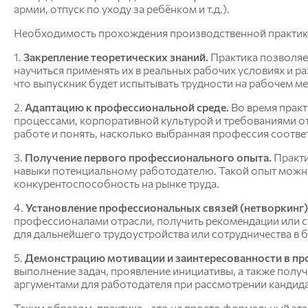
армии, отпуск по уходу за ребёнком и т.д.).
Анатомии, патологической анатомии и
Необходимость прохождения производственной практики 
хирургии
Зоотехнии и технологии переработки
1.
Закрепление теоретических знаний.
Практика позволяет
продуктов животноводства
научиться применять их в реальных рабочих условиях и р
Разведение, генетика, биология и водные
что выпускник будет испытывать трудности на рабочем ме
биоресурсы
Внутренних незаразных болезней,
2.
Адаптацию к профессиональной среде.
Во время практ
акушерства и физиологии
процессами, корпоративной культурой и требованиями от
сельскохозяйственных животных
работе и понять, насколько выбранная профессия соответ
Эпизоотологии, микробиологии,
3.
Получение первого профессионального опыта.
паразитологии и ветеринарно-санитарной
Практ
навыки потенциальному работодателю. Такой опыт можно
экспертизы
конкурентоспособность на рынке труда.
Экономики и управления АПК
4.
Установление профессиональных связей (нетворкинг)
профессионалами отрасли, получить рекомендации или с
Организация и экономика
для дальнейшего трудоустройства или сотрудничества в 
сельскохозяйственного производства
Управление социально-экономическими
5.
Демонстрацию мотивации и заинтересованности в пр
системами
выполнение задач, проявление инициативы, а также получе
Информационные технологии и
аргументами для работодателя при рассмотрении кандида
математическое обеспечение
Таким образом, практика—это не просто формальный этап