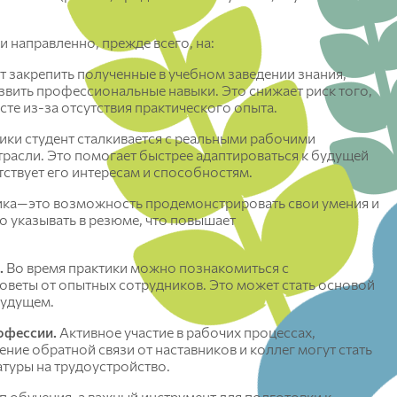
природообустройства
направленно, прежде всего, на:
Землеустройство и кадастры
Кадастр застроенных территорий и
 закрепить полученные в учебном заведении знания,
геоинформационные технологии
азвить профессиональные навыки. Это снижает риск того,
Природообустройство
сте из-за отсутствия практического опыта.
Безопасность жизнедеятельности
ики студент сталкивается с реальными рабочими
Юридический институт
расли. Это помогает быстрее адаптироваться к будущей
ствует его интересам и способностям.
Теории и истории государства и права
ика—это возможность продемонстрировать свои умения и
Гражданского права и процесса
 указывать в резюме, что повышает
Уголовного процесса, криминалистики и
основ судебной экспертизы
Уголовного права и криминологии
.
Во время практики можно познакомиться с
Земельного права и экологических
оветы от опытных сотрудников. Это может стать основой
экспертиз
будущем.
Истории и политологии
офессии.
Активное участие в рабочих процессах,
Философии
ние обратной связи от наставников и коллег могут стать
Судебных экспертиз
туры на трудоустройство.
Ачинский филиал ФГБОУ ВО
 обучения, а важный инструмент для подготовки к