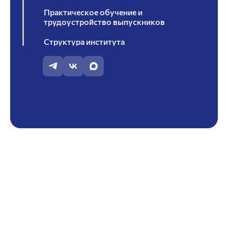
Практическое обучение и
трудоустройство выпускников
Структура института
Студенту
Студенческое научное общество ИИСиЭ
Совет работодателей ИИСиЭ