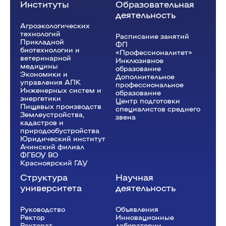
Институты
Образовательная
деятельность
Агроэкологических
технологий
Расписание занятий
Прикладной
ФП
биотехнологии и
«Профессионалитет»
ветеринарной
Инклюзивное
медицины
образование
Экономики и
Дополнительное
управления АПК
профессиональное
Инженерных систем и
образование
энергетики
Центр подготовки
Пищевых производств
специалистов среднего
Землеустройства,
звена
кадастров и
природообустройства
Юридический институт
Ачинский филиал
ФГБОУ ВО
Красноярский ГАУ
Структура
Научная
университета
деятельность
Руководство
Объявления
Ректор
Инновационные
Рeкторат
лаборатории