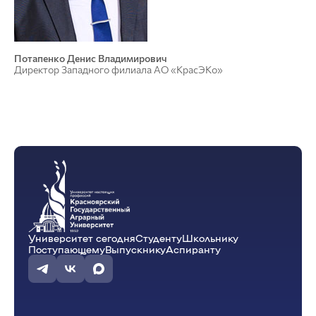
Потапенко Денис Владимирович
Директор Западного филиала АО «КрасЭКо»
Университет сегодня
Студенту
Школьнику
Поступающему
Выпускнику
Аспиранту