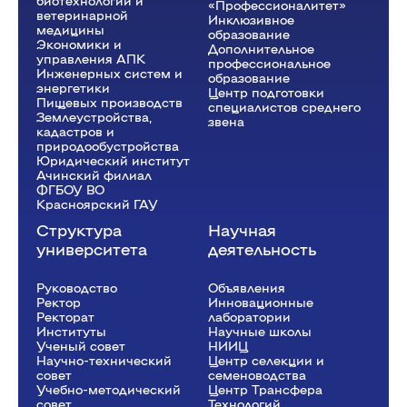
биотехнологии и
«Профессионалитет»
ветеринарной
Инклюзивное
медицины
образование
Экономики и
Дополнительное
управления АПК
профессиональное
Инженерных систем и
образование
энергетики
Центр подготовки
Пищевых производств
специалистов среднего
Землеустройства,
звена
кадастров и
природообустройства
Юридический институт
Ачинский филиал
ФГБОУ ВО
Красноярский ГАУ
Структура
Научная
университета
деятельность
Руководство
Объявления
Ректор
Инновационные
Рeкторат
лаборатории
Институты
Научные школы
Ученый совет
НИИЦ
Научно-технический
Центр селекции и
совет
семеноводства
Учебно-методический
Центр Трансфера
совет
Технологий