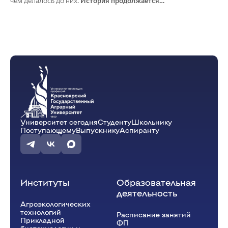
чем делалось до них.
История продолжается…
Университет сегодня
Студенту
Школьнику
Поступающему
Выпускнику
Аспиранту
Институты
Образовательная
деятельность
Агроэкологических
технологий
Расписание занятий
Прикладной
ФП