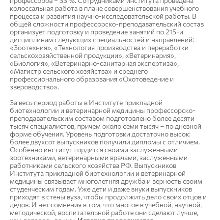
профессоров – 33 %. Сотрудниками института проведена
колоссальная работа в плане совершенствования учебного
процесса и развития научно-исследовательской работы. В
общей сложности профессорско-преподавательский состав
организует подготовку и проведение занятий по 215-и
дисциплинам следующих специальностей и направлений:
«Зоотехния», «Технология производства и переработки
сельскохозяйственной продукции», «Ветеринария»,
«Биология», «Ветеринарно-санитарная экспертиза»,
«Магистр сельского хозяйства» и среднего
профессионального образования «Охотоведение и
звероводство».
За весь период работы в Институте прикладной
биотехнологии и ветеринарной медицины профессорско-
преподавательским составом подготовлено более десяти
тысяч специалистов, причем около семи тысяч – по дневной
форме обучения. Уровень подготовки достаточно высок:
более двухсот выпускников получили дипломы с отличием.
Особенно институт гордится своими заслуженными
зоотехниками, ветеринарными врачами, заслуженными
работниками сельского хозяйства РФ. Выпускников
Института прикладной биотехнологии и ветеринарной
медицины связывает многолетняя дружба и верность своим
студенческим годам. Уже дети и даже внуки выпускников
приходят в стены вуза, чтобы продолжить дело своих отцов и
дедов. И нет сомнения в том, что многое в учебной, научной,
методической, воспитательной работе они сделают лучше,