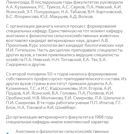
Ленинграда. В последующие годы факультетом руководили
А.А. Кузьминых, Р.С. Трикоз, А.С. Серков, П.А. Невский, А.И.
Ясинский, Э.Т. Полудницын, Н.А. Табаков, В.Н. Бартновский,
Б.С. Флоренсова, Ю.Е. Макушев, А.Д. Волков.
С организации деканата начался процесс формирования
специальных кафедр. Единственную на тот момент кафедру
анатомии и физиологии сельскохозяйственных животных
возглавлял кандидат ветеринарных наук, доцент А.В.
Прокопьев. Курс зоологии вел кандидат биологических наук
И.И. Гительзон. Часть дисциплин преподавали специалисты
других вузов, а также привлекались ведущие специалисты
хозяйств П.А. Невский, Н.Н. Титовский, Е.А. Тях, Е.А.
Сидоренко и другие.
Со второй половины 50-х годов началось формирование
собственного профессорско-преподавательского состава. Из
других вузов страны в институт приехали доценты А.А.
Кузьминых, Т.С. и И.С. Кадошниковы, И.Н. Егоров, А.И.
Прудов, А.И. Ясинский, В.А. Головин, П.А. Поляков, И.И.
Оробинский, Н.В. Молчанова, Е.И. Смирнова, Л.А. Шельпук и
П.И. Смирнова. В те годы работали ученые П.П. Ипатов, Г.Г.
Блок, Н.А. Токовой и Я.И. Шнейберг.
До организации ветеринарного факультета в 1968 году
специальные кафедры имели комплексный характер:
Анатомии и физиологии сельскохозяйственных