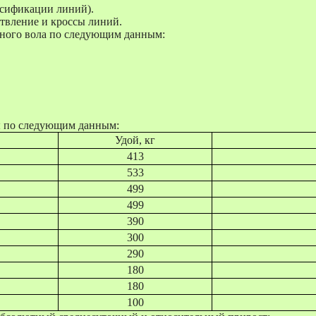
ссификации линий).
етвление и кроссы линий.
ного вола по следующим данным:
ы по следующим данным:
Удой, кг
413
533
499
499
390
300
290
180
180
100