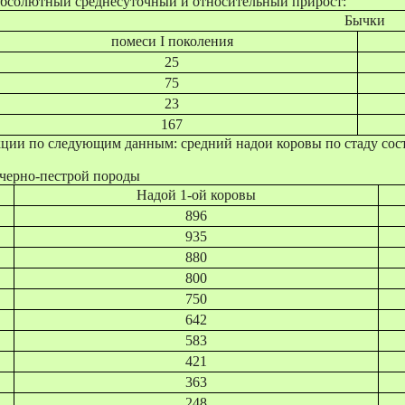
бсолютный среднесуточный и относительный прирост:
Бычки
помеси I поколения
25
75
23
167
ии по следующим данным: средний надои коровы по стаду состав
 черно-пестрой породы
Надой 1-ой коровы
896
935
880
800
750
642
583
421
363
248