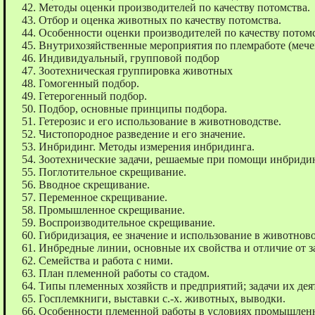
Методы оценки производителей по качеству потомства.
Отбор и оценка животных по качеству потомства.
Особенности оценки производителей по качеству потомст
Внутрихозяйственные мероприятия по племработе (мече
Индивидуальный, групповой подбор
Зоотехническая группировка животных
Гомогенный подбор.
Гетерогенный подбор.
Подбор, основные принципы подбора.
Гетерозис и его использование в животноводстве.
Чистопородное разведение и его значение.
Инбридинг. Методы измерения инбридинга.
Зоотехнические задачи, решаемые при помощи инбридин
Поглотительное скрещивание.
Вводное скрещивание.
Переменное скрещивание.
Промышленное скрещивание.
Воспроизводительное скрещивание.
Гибридизация, ее значение и использование в животново
Инбредные линии, основные их свойства и отличие от з
Семейства и работа с ними.
План племенной работы со стадом.
Типы племенных хозяйств и предприятий; задачи их дея
Госплемкниги, выставки с.-х. животных, выводки.
Особенности племенной работы в условиях промышленн