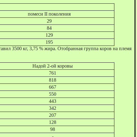
помеси II поколения
29
84
129
195
ил 3500 кг, 3,75 % жира. Отобранная группа коров на племя
Надой 2-ой коровы
761
818
667
550
443
342
207
128
98
-