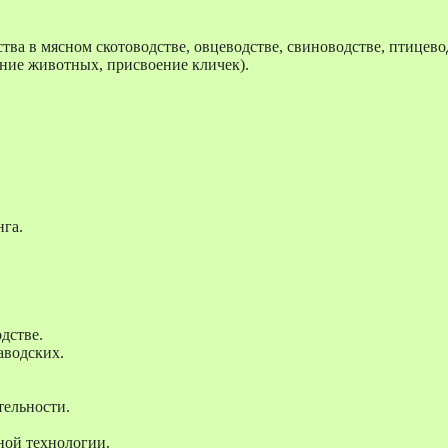
ва в мясном скотоводстве, овцеводстве, свиноводстве, птицево
ние животных, присвоение кличек).
га.
дстве.
аводских.
тельности.
ой технологии.