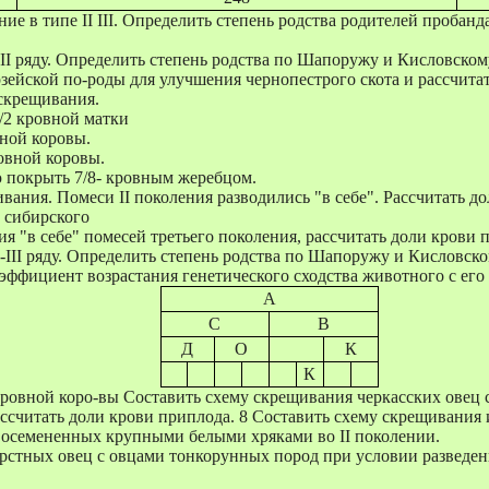
ие в типе II III. Определить степень родства родителей пробан
III ряду. Определить степень родства по Шапоружу и Кисловском
ейской по-роды для улучшения чернопестрого скота и рассчитать
скрещивания.
/2 кровной матки
вной коровы.
ровной коровы.
ю покрыть 7/8- кровным жеребцом.
ания. Помеси II поколения разводились "в себе". Рассчитать д
 сибирского
 "в себе" помесей третьего поколения, рассчитать доли крови 
I-III ряду. Определить степень родства по Шапоружу и Кисловско
ффициент возрастания генетического сходства животного с его
А
С
В
Д
О
К
К
-кровной коро-вы Составить схему скрещивания черкасских овец
ссчитать доли крови приплода. 8 Составить схему скрещивания 
 осемененных крупными белыми хряками во II поколении.
стных овец с овцами тонкорунных пород при условии разведения