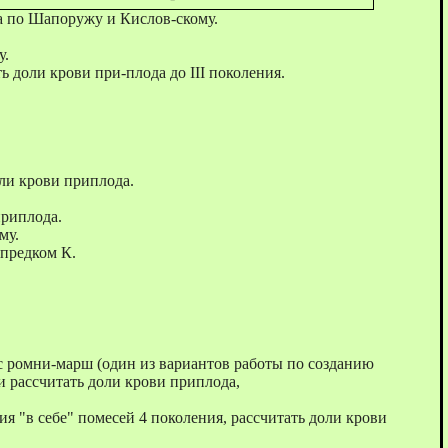
да по Шапоружу и Кислов-скому.
у.
 доли крови при-плода до III поколения.
оли крови приплода.
приплода.
му.
 предком К.
 с ромни-марш (один из вариантов работы по созданию
и рассчитать доли крови приплода,
 "в себе" помесей 4 поколения, рассчитать доли крови