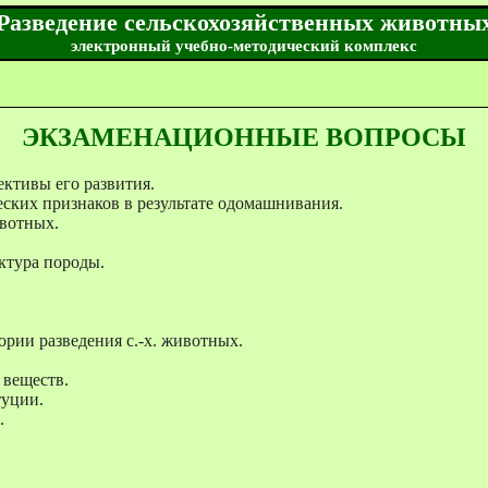
Разведение сельскохозяйственных животны
электронный учебно-методический комплекс
ЭКЗАМЕНАЦИОННЫЕ ВОПРОСЫ
ективы его развития.
ких признаков в результате одомашнивания.
ивотных.
ктура породы.
ории разведения с.-х. животных.
 веществ.
туции.
.