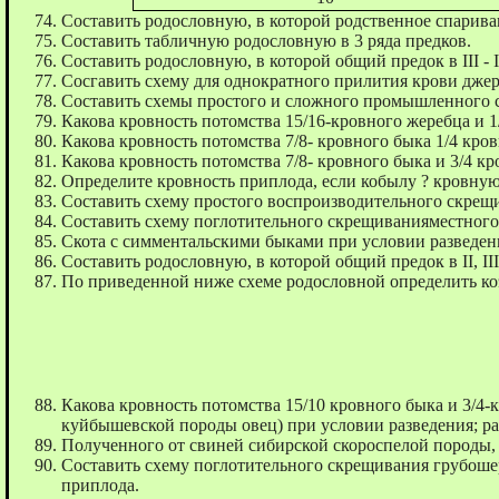
Составить родословную, в которой родственное спариван
Составить табличную родословную в 3 ряда предков.
Составить родословную, в которой общий предок в III - 
Сосгавить схему для однократного прилития крови джерз
Составить схемы простого и сложного промышленного 
Какова кровность потомства 15/16-кровного жеребца и 1
Какова кровность потомства 7/8- кровного быка 1/4 кро
Какова кровность потомства 7/8- кровного быка и 3/4 к
Определите кровность приплода, если кобылу ? кровну
Составить схему простого воспроизводительного скрещив
Составить схему поглотительного скрещиванияместного
Скота с симментальскими быками при условии разведения
Составить родословную, в которой общий предок в II, II
По приведенной ниже схеме родословной определить коэ
Какова кровность потомства 15/10 кровного быка и 3/4
куйбышевской породы овец) при условии разведения; ра
Полученного от свиней сибирской скороспелой породы,
Cоставить схему поглотительного скрещивания грубошер
приплода.