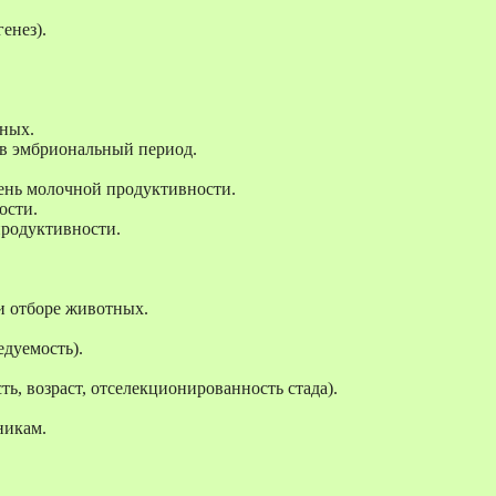
енез).
ных.
 в эмбриональный период.
ень молочной продуктивности.
ости.
продуктивности.
и отборе животных.
едуемость).
ь, возраст, отселекционированность стада).
никам.