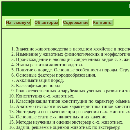
На главную
Об авторах
Содержание
Контакты
Значение животноводства в народном хозяйстве и персп
Изменение у животных физиологических и морфологичес
Происхождение и эволюция современных видов с.-х. ж
Этапы развития животноводства.
Понятие о породе. Основные особенности породы. Стру
Основные факторы породообразования.
Акклиматизация пород.
Классификация пород.
Роль отечественных и зарубежных ученых в развитии те
Конституция с.-х. животных.
Классификация типов конституции по характеру обмена
Анатомо-гистологическая характеристика типов консти
Экстерьер и его значение при разведении с.-х. животных
Основные стати с.-х. животных и их качение.
Методы изучения и оценки экстерьер с.-х. животных.
Задачи, решаемые оценкой животных по экстерьеру.