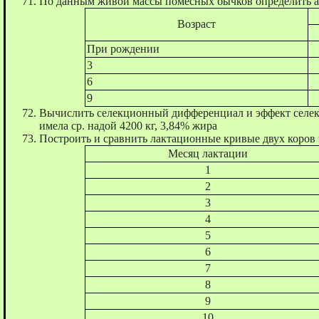
По данным живой массы помесных бычков определить а
Возраст
При рождении
3
6
9
Вычислить селекционный дифференциал и эффект селекц
имела ср. надой 4200 кг, 3,84% жира
Построить и сравнить лактационные кривые двух коров
Месяц лактации
1
2
3
4
5
6
7
8
9
10