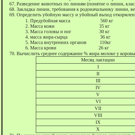
Разведение животных по линиям (понятие о линии, кла
Закладка линии, требования к родоначальнику линии, в
Определить убойную массу и убойный выход откормлен
Предубойная масса 560 кг
Масса кожи 35 кг
Масса головы и ног 30 кг
масса жира-сырца 36 кг
Масса внутренних органов 110кг
Масса крови 26 кг
Вычислить среднее содержание % жира молоке у коров
Месяц лактации
I
II
III
IV
V
VI
VII
VIII
IХ
Х