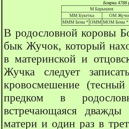
Боярка 4788
М Барышня
ММ Букетка
ОМ Жучо
МММ Бема *
ОММ
МОМ Бема *
В родословной коровы Б
бык Жучок, который нахо
в материнской и отцовс
Жучка следует записать
кровосмешение (тесный
предком в родослов
встречающаяся дважды
матери и один раз в тре