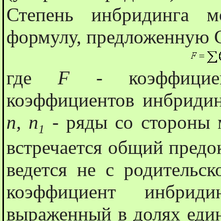
Степень инбридинга м
формулу, предложенную С
где
F
- коэффици
коэффициентов инбридин
n, n
- ряды со стороны м
1
встречается общий предок
ведется не с родительск
коэффициент инбрид
выраженный в долях един