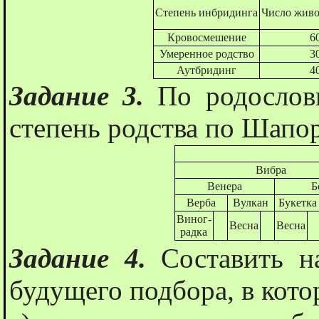
Степень инбридинга
Число живо
Кровосмешение
6
Умеренное родство
3
Аутбридинг
4
Задание 3.
По родослов
степень родства по Шапор
Вибра
Венера
Б
Верба
Вулкан
Букетка
Виног-
Весна
Весна
радка
Задание 4.
Составить н
будущего подбора, в кото