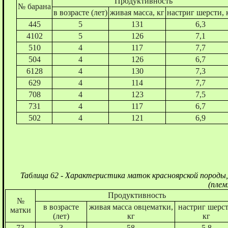
Продуктивность
№ барана
в возрасте (лет)
живая масса, кг
настриг шерсти, 
445
5
131
6,3
4102
5
126
7,1
510
4
117
7,7
504
4
126
6,7
6128
4
130
7,3
629
4
114
7,7
708
4
123
7,5
731
4
117
6,7
502
4
121
6,9
Таблица 62 - Характеристика маток красноярской породы
(плем
Продуктивность
№
в возрасте
живая масса овцематки,
настриг шерст
матки
(лет)
кг
кг
73
3
58
5,8