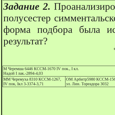
Задание 2.
Проанализиро
полусестер симментальск
форма подбора была ис
результат?
М Черемша 6446 КССМ-1670 IV пок., I кл.
Надой I лак.-2894-4,03
ММ Черемуха 8310 КССМ-1267,
ОМ Арбитр5980 КССМ-156 I
IV пок, Iкл 3-3374-3,71
эл. Лин. Тореадора 3032