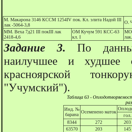
М. Макарона 3146 КССМ 1254IV пок. Кл. элита Надой III
О. 
лак -5064-3,8
ММ. Веха 7д21 III покIII лак
ОМ Кучум 591 КСС-63
МО.
2418-4,6
кл. I
лак
Задание 3.
По данны
наилучшее и худшее с
красноярской тонкор
"Учумский").
Таблица 63 - Оплодотворяемос
ра
Оплод
Инд. №
Осеменено маток
барана
гол.
8344
272
203
63570
203
145