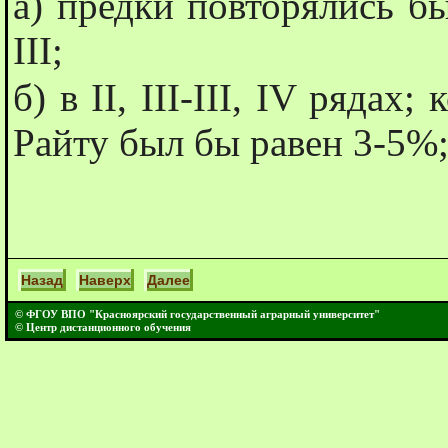
а) предки повторялись бы в
III;
б) в II, III-III, IV ряда
Райту был бы равен 3-5%
Назад
Наверх
Далее
© ФГОУ ВПО "Красноярский государственный аграрный университет"
© Центр дистанционного обучения