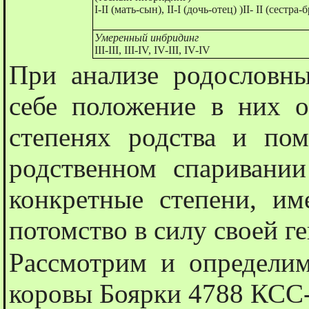
I-II (мать-сын), II-I (дочь-отец) )II- II (сестра-
Умеренный инбридинг
III-III, III-IV, IV-III, IV-IV
При анализе родословны
себе положение в них 
степенях родства и пом
родственном спаривании
конкретные степени, и
потомство в силу своей г
Рассмотрим и определим
коровы Боярки 4788 КСС