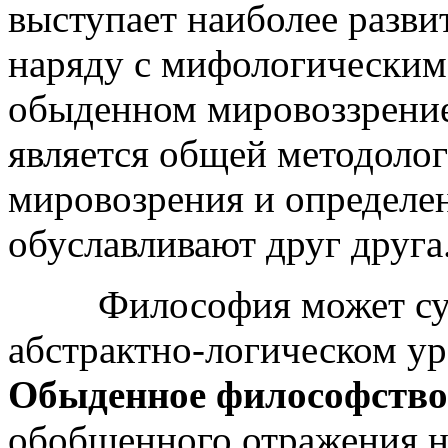
выступает наиболее разв
наряду с мифологическим
обыденном мировоззрение
является общей методоло
мировозрения и определе
обуславливают друг друга
Философия может суще
абстрактно-логическом у
Обыденное философство
обобщенного отражения н