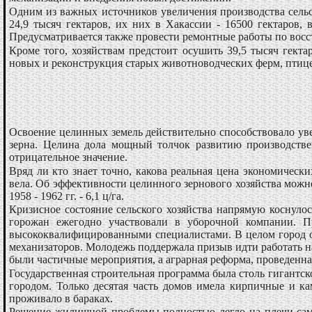
Одним из важных источников увеличения производства сель
24,9 тысяч гектаров, их них в Хакассии - 16500 гектаров,
Предусматривается также провести ремонтные работы по вос
Кроме того, хозяйствам предстоит осушить 39,5 тысяч гекта
новых и реконструкция старых животноводческих ферм, птицеф
Освоение целинных земель действительно способствовало увел
зерна. Целина дола мощный толчок развитию производстве
отрицательное значение.
Вряд ли кто знает точно, какова реальная цена экономическ
вела. Об эффективности целинного зернового хозяйства можно 
1958 - 1962 гг. - 6,1 ц/га.
Кризисное состояние сельского хозяйства напрямую коснулось
горожан ежегодно участвовали в уборочной компании. 
высококвалифицированными специалистами. В целом город о
механизаторов. Молодежь поддержала призыв идти работать н
были частичные мероприятия, а аграрная реформа, проведенна
Государственная строительная программа была столь гигантско
городом. Только десятая часть домов имела кирпичные и ка
проживало в бараках.
Решение жилищной проблемы полностью легло на плечи сами