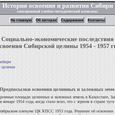
История освоения и развития Сибири
электронный учебно-методический комплекс
На главную
Об авторах
Содержание
Контакты
Социально-экономические последствия
своения Сибирской целины 1954 - 1957 гг
Сибири
й целины
 Предпосылки освоения целинных и залежных земе
огромные площади целинных и залежных земель в Казахстане, За
аре 1954 года, когда стало ясно, что с зерном в стране туго и
тябрьском пленуме ЦК КПСС 1953 года. Решение об освоении 