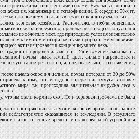
ли строить жилье собственными силами. Началась надстройка
роснабжения, канализации и теплофикации. К середине 50-х гг.
ые семьи по-прежнему ютились в землянках и полуземлянках.
зались зерновые хозяйства. Располагаясь в неблагоприятных
 практически одновременно, продолжался процесс запустения
селялись из обжитых мест, где природные условия значительно
инентальным климатом и непривычными природными условиями.
 процесс активизировался в конце минувшего века.
их традиций природопользования. Уничтожение ландшафта,
паханной почвы, имея темный цвет, сильно нагреваются и
ьное усыхание рек и озер, а, следовательно, всего явления,
 после начала освоения целины, почвы потеряли от 30 до 50%
 привела к тому, что исходное содержание гумуса в почвах
отного мира, т.к. происходила значительная вырубка леса в
вотных.
у, что им стали кормить скот. Но и зерновая проблема не была
р, часто повторяющиеся засухи и ветровая эрозия почв на юге
ний неблагоприятно сказавшихся на земледелии. В результате
няки и фитопатогенные вредители стали реальной угрозой для