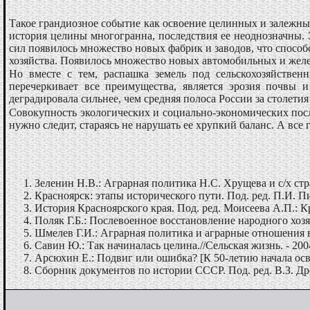
Такое грандиозное событие как освоение целинных и залежных 
история целины многогранна, последствия ее неоднозначны. 
сил появилось множество новых фабрик и заводов, что спосо
хозяйства. Появилось множество новых автомобильных и жел
Но вместе с тем, распашка земель под сельскохозяйстве
перечеркивает все преимущества, является эрозия почвы 
деградировала сильнее, чем средняя полоса России за столетия
Совокупность экологических и социально-экономических посл
нужно следит, стараясь не нарушать ее хрупкий баланс. А вс
Зеленин Н.В.: Аграрная политика Н.С. Хрущева и с/х стран
Красноярск: этапы исторического пути. Под. ред. П.И. П
История Красноярского края. Под. ред. Моисеева А.П.: К
Поляк Г.Б.: Послевоенное восстановление народного хозя
Шмелев Г.И.: Аграрная политика и аграрные отношения в 
Савин Ю.: Так начиналась целина.//Сельская жизнь. - 200
Арсюхин Е.: Подвиг или ошибка? [К 50-летию начала осво
Сборник документов по истории СССР. Под. ред. В.З. Д