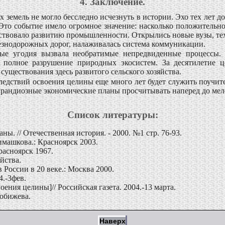
4. Заключение.
земель не могло бесследно исчезнуть в истории. Эхо тех лет до
Это событие имело огромное значение: насколько положительно
бствовало развитию промышленности. Открылись новые вузы, т
езнодорожных дорог, налаживалась система коммуникации.
нные угодия вызвала необратимые непредвиденные процесс
и полное разрушение природных экосистем. За десятилетие 
 существования здесь развитого сельского хозяйства.
едствий освоения целины еще много лет будет служить поучит
е грандиозные экономические планы просчитывать наперед до мел
Список литературы:
ы. // Отечественная история. - 2000. №1 стр. 76-93.
имашкова.: Красноярск 2003.
расноярск 1967.
йства.
России в 20 веке.: Москва 2000.
4.-3фев.
ения целины]// Российская газета. 2004.-13 марта.
робижева.
Наверх