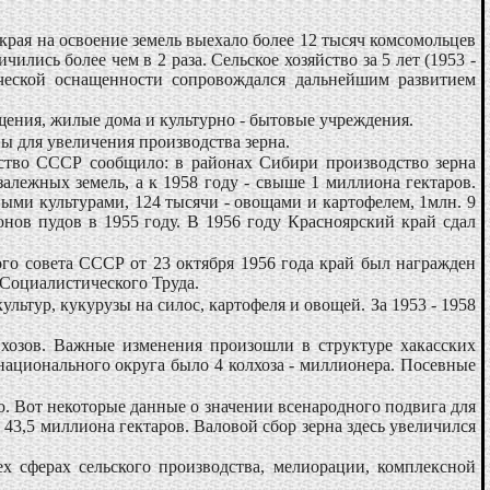
края на освоение земель выехало более 12 тысяч комсомольцев
лись более чем в 2 раза. Сельское хозяйство за 5 лет (1953 -
ической оснащенности сопровождался дальнейшим развитием
ения, жилые дома и культурно - бытовые учреждения.
ы для увеличения производства зерна.
одство СССР сообщило: в районах Сибири производство зерна
залежных земель, а к 1958 году - свыше 1 миллиона гектаров.
выми культурами, 124 тысячи - овощами и картофелем, 1млн. 9
онов пудов в 1955 году. В 1956 году Красноярский край сдал
го совета СССР от 23 октября 1956 года край был награжден
 Социалистического Труда.
ьтур, кукурузы на силос, картофеля и овощей. За 1953 - 1958
вхозов. Важные изменения произошли в структуре хакасских
национального округа было 4 колхоза - миллионера. Посевные
то. Вот некоторые данные о значении всенародного подвига для
 43,5 миллиона гектаров. Валовой сбор зерна здесь увеличился
х сферах сельского производства, мелиорации, комплексной