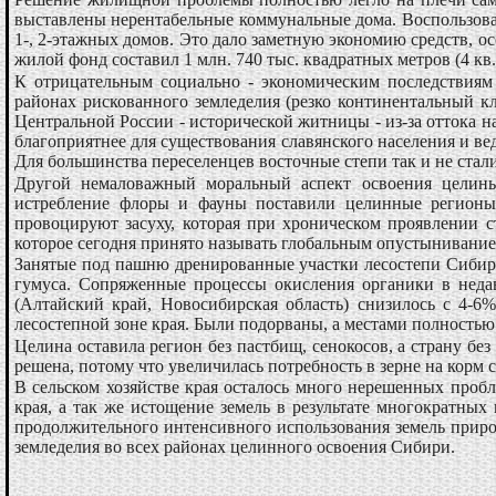
выставлены нерентабельные коммунальные дома. Воспользова
1-, 2-этажных домов. Это дало заметную экономию средств, ос
жилой фонд составил 1 млн. 740 тыс. квадратных метров (4 кв
К отрицательным социально - экономическим последствиям т
районах рискованного земледелия (резко континентальный к
Центральной России - исторической житницы - из-за оттока н
благоприятнее для существования славянского населения и 
Для большинства переселенцев восточные степи так и не стал
Другой немаловажный моральный аспект освоения целины 
истребление флоры и фауны поставили целинные регионы 
провоцируют засуху, которая при хроническом проявлении ст
которое сегодня принято называть глобальным опустынивание
Занятые под пашню дренированные участки лесостепи Сибири 
гумуса. Сопряженные процессы окисления органики в недав
(Алтайский край, Новосибирская область) снизилось с 4-6%
лесостепной зоне края. Были подорваны, а местами полност
Целина оставила регион без пастбищ, сенокосов, а страну без
решена, потому что увеличилась потребность в зерне на корм 
В сельском хозяйстве края осталось много нерешенных пробле
края, а так же истощение земель в результате многократных
продолжительного интенсивного использования земель природ
земледелия во всех районах целинного освоения Сибири.