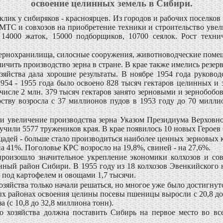
освоение целинных земель в Сибири.
лик у сибиряков - красноярцев. Из городов и рабочих поселков 
МТС и совхозов на приобретение техники и строительство увеличи
, 14000 жаток, 15000 подборщиков, 10700 сеялок. Рост техн
зернохранилища, силосные сооружения, животноводческие помещ
чить производство зерна в стране. В крае также имелись резерв
озяйства дала хорошие результаты. В ноябре 1954 года руков
1954 - 1955 года было освоено 828 тысяч гектаров целинных и 
 числе 2 млн. 379 тысяч гектаров занято зерновыми и зернобобо
рству возросла с 37 миллионов пудов в 1953 году до 70 милли
и увеличение производства зерна Указом Президиума Верховно
чили 5577 тружеников края. В крае появилось 10 новых Героев
ей - больше стало производиться наиболее ценных зерновых кул
на 41%. Поголовье КРС возросло на 19,8%, свиней - на 27,6%.
произошло значительное укрепление экономики колхозов и со
енный район Сибири. В 1955 году из 18 колхозов Эвенкийского 
е под картофелем и овощами 1,7 тысячи.
озяйства только начали решаться, но многое уже было достигну
ных районах освоения целины посевы пшеницы выросли с 20,8 до
аза (с 10,8 до 32,8 миллиона тонн).
о хозяйства должна поставить Сибирь на первое место во все