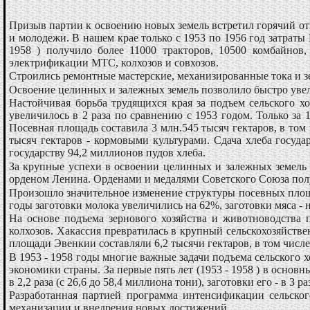
Призыв партии к освоению новых земель встретил горячий отк
и молодежи. В нашем крае только с 1953 по 1956 год затраты 
1958 ) получило более 11000 тракторов, 10500 комбайнов
электрификации МТС, колхозов и совхозов.
Строились ремонтные мастерские, механизированные тока и 
Освоение целинных и залежных земель позволило быстро увели
Настойчивая борьба трудящихся края за подъем сельского х
увеличилось в 2 раза по сравнению с 1953 годом. Только за 
Посевная площадь составила 3 млн.545 тысяч гектаров, в том
тысяч гектаров - кормовыми культурами. Сдача хлеба госуда
государству 94,2 миллионов пудов хлеба.
За крупные успехи в освоении целинных и залежных земель 
орденом Ленина. Орденами и медалями Советского Союза полу
Произошло значительное изменение структуры посевных площад
годы заготовки молока увеличились на 62%, заготовки мяса - 
На основе подъема зернового хозяйства и животноводства 
колхозов. Хакассия превратилась в крупный сельскохозяйств
площади Эвенкии составляли 6,2 тысячи гектаров, в том числ
В 1953 - 1958 годы многие важные задачи подъема сельского х
экономики страны. За первые пять лет (1953 - 1958 ) в основ
в 2,2 раза (с 26,6 до 58,4 миллиона тони), заготовки его - в З р
Разработанная партией программа интенсификации сельског
механизации и внедрения новых достижений.