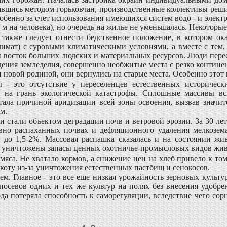
вшись методом горьковчан, производственные коллективы реши
обенно за счет использования имеющихся систем водо - и элект
. м на человека), но очередь на жилье не уменьшалась. Некотор
акже следует отнести бедственное положение, в котором ока
лимат) с суровыми климатическими условиями, а вместе с тем,
а восток больших людских и материальных ресурсов. Люди пере
ведения земледелия, совершенно необжитые места с резко конт
и новой родиной, они вернулись на старые места. Особенно этот
- это отсутствие у переселенцев естественных историческ
на грань экологической катастрофы. Сплошные массивы вс
ала причиной аридизации всей зоны освоения, вызвав значител
м.
стали объектом деградации почв и ветровой эрозии. За 30 лет
но распаханных почвах и дефляционного удаления мелкозема
 до 1,5-2%. Массовая распашка сказалась и на состоянии жив
ью уничтожены запасы ценных охотничье-промысловых видов жи
 мяса. Не хватало кормов, а снижение цен на хлеб привело к том
скоту из-за уничтожения естественных пастбищ и сенокосов.
м. Главное - это все еще низкая урожайность зерновых культу
 посевов одних и тех же культур на полях без внесения удобре
а потеряла способность к саморегуляции, вследствие чего сор