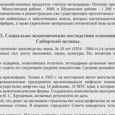
скохозяйственных продуктов считали мелиорацию. Поэтому пре
 в Минусинском районе - 3000, в Шушенском районе - 1 200 г
становлению и реконструкции уже существующих оросительных 
ров пойменных и заболоченных земель, которых насчитывается
абрик, а также укрепление материально-технической базы колхо
3. Социально-экономические последствия освоени
Сибирской целины.
ичению производства зерна. За 10 лет (1954 - 1964 гг.) в цел
нных сил, росту экономики, науки, культуры. Но, несмотря 
их издержек, позволивших получить легендарные целинные мил
судить по следующим средним показателям. Средняя урожайность н
 красноярцев. Только в 1955 г. на постоянное место жительст
Промышленные предприятия организовывали шефскую помощь
существлял шефство над 14 районами, 33 МТС края, в которые
а животноводческие фермы. Создавались комсомольско-молодежн
я Н. С. Хрущевым, желаемых результатов не дала.
й, что денег на жилищное строительство катастрофически не хв
менные стенки. В ведении городского Совета находилось чут
х горожан. Началась застройка окраин индивидуальными дом