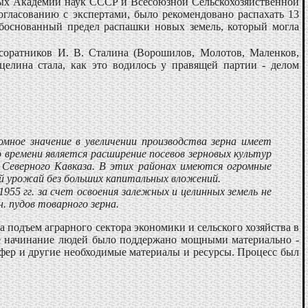
еных Академии наук СССР и Всесоюзной Сельскохозяйственной
огласованию с экспертами, было рекомендовано распахать 13
обоснованный предел распашки новых земель, который могла
оратников И. В. Сталина (Ворошилов, Молотов, Маленков,
елина стала, как это водилось у правящей партии - делом
ное значение в увеличении производства зерна имеет
 времени является расширение посевов зерновых культур
 Северного Кавказа. В этих районах имеются огромные
й урожай без больших капитальных вложений.
955 гг. за счет освоения залежных и целинных земель не
лн. пудов товарного зерна.
а подъем аграрного сектора экономики и сельского хозяйства в
ое начинание людей было поддержано мощными материально -
ифер и другие необходимые материалы и ресурсы. Процесс был