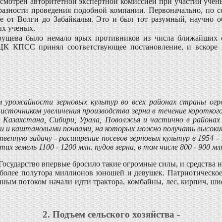
рассмотрен авторитетной экспертной комиссией при участии уч
азности проведения подобной компании. Первоначально, по с
е от Волги до Забайкалья. Это и был тот разумный, научно 
ых ученых.
рущева было немало ярых противников из числа ближайших с
 ЦК КПСС принял соответствующее постановление, и вскоре ц
рожайности зерновых культур во всех районах страны огром
источником увеличения производства зерна в течение короткого
х Казахстана, Сибири, Урала, Поволжья и частично в районах
ми и каштановыми почвами, на которых можно получать высоки
нную задачу - расширение посевов зерновых культур в 1954 - 1
тих земель 1100 - 1200 млн. пудов зерна, в том числе 800 - 900 м
Государство впервые бросило такие огромные силы, и средства н
 более полутора миллионов юношей и девушек. Патриотическ
ным потоком начали идти трактора, комбайны, лес, кирпич, ш
2. Подъем сельского хозяйства -