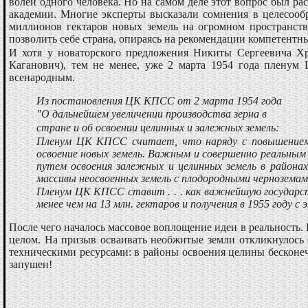
волей одного человека. Но на самом деле этот вопрос был 
академии. Многие эксперты высказали сомнения в целесообр
миллионов гектаров новых земель на огромном пространств
позволить себе страна, опираясь на рекомендации компетентн
И хотя у новаторского предложения Никиты Сергеевича Х
Каганович), тем не менее, уже 2 марта 1954 года пленум
всенародным.
Из постановления ЦК КПСС от 2 марта 1954 года
"О дальнейшем увеличении производства зерна в
стране и об освоении целинных и залежных земель:
Пленум ЦК КПСС считает, что наряду с повышением у
освоение новых земель. Важным и совершенно реальным 
путем освоения залежных и целинных земель в района
массивы неосвоенных земель с плодородными чернозема
Пленум ЦК КПСС ставит . . . как важнейшую государстве
менее чем на 13 млн. гектаров и получения в 1955 году с э
После чего началось массовое воплощение идеи в реальность. 
целом. На призыв осваивать необжитые земли откликнулось
техническими ресурсами: в районы освоения целины бесконеч
запушен!