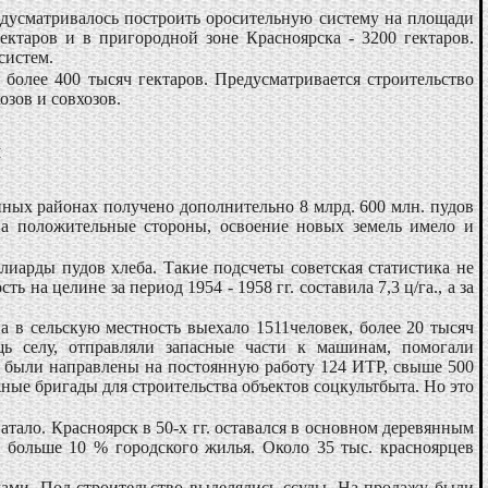
дусматривалось построить оросительную систему на площади
ектаров и в пригородной зоне Красноярска - 3200 гектаров.
систем.
 более 400 тысяч гектаров. Предусматривается строительство
зов и совхозов.
я
инных районах получено дополнительно 8 млрд. 600 млн. пудов
на положительные стороны, освоение новых земель имело и
лиарды пудов хлеба. Такие подсчеты советская статистика не
а целине за период 1954 - 1958 гг. составила 7,3 ц/га., а за
ва в сельскую местность выехало 1511человек, более 20 тысяч
 селу, отправляли запасные части к машинам, помогали
 были направлены на постоянную работу 124 ИТР, свыше 500
ые бригады для строительства объектов соцкультбыта. Но это
атало. Красноярск в 50-х гг. оставался в основном деревянным
ь больше 10 % городского жилья. Около 35 тыс. красноярцев
ами. Под строительство выделялись ссуды. На продажу были