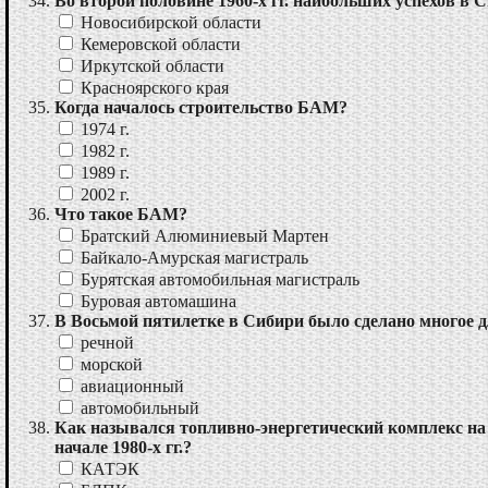
Во второй половине 1960-х гг. наибольших успехов в 
Новосибирской области
Кемеровской области
Иркутской области
Красноярского края
Когда началось строительство БАМ?
1974 г.
1982 г.
1989 г.
2002 г.
Что такое БАМ?
Братский Алюминиевый Мартен
Байкало-Амурская магистраль
Бурятская автомобильная магистраль
Буровая автомашина
В Восьмой пятилетке в Сибири было сделано многое 
речной
морской
авиационный
автомобильный
Как назывался топливно-энергетический комплекс на 
начале 1980-х гг.?
КАТЭК