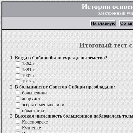
История освое
электронный уч
На главную
Об ав
Итоговый тест с
Когда в Сибири были учреждены земства?
1864 г.
1881 г.
1905 г.
1917 г.
В большинстве Советов Сибири преобладали:
большевики
анархисты
эcеры и меньшевики
областники
Высокая численность большевиков наблюдалась только
Красноярске
Кузнецке