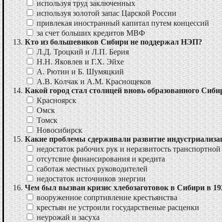
используя труд заключенных
используя золотой запас Царской России
привлекая иностранный капитал путем концессий
за счет больших кредитов МВФ
Кто из большевиков Сибири не поддержал НЭП?
Л.Д. Троцкий и Л.П. Берия
Н.Н. Яковлев и Г.Х. Эйхе
А. Рютин и Б. Шумяцкий
А.В. Колчак и А.М. Краснощеков
Какой город стал столицей вновь образованного Сиби
Красноярск
Омск
Томск
Новосибирск
Какие проблемы сдерживали развитие индустриализа
недостаток рабочих рук и неразвитость транспортной
отсутсвие финансирования и кредита
саботаж местных руководителей
недостаток источников энергии
Чем был вызван кризис хлебозаготовок в Сибири в 1927
вооруженное сопртивление крестьянства
крестьян не устроили государственые расценки
неурожай и засуха