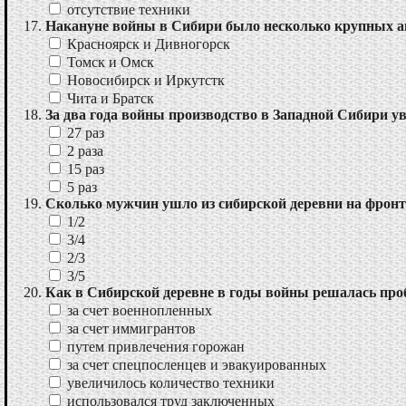
отсутствие техники
Накануне войны в Сибири было несколько крупных ав
Красноярск и Дивногорск
Томск и Омск
Новосибирск и Иркутстк
Чита и Братск
За два года войны производство в Западной Сибири у
27 раз
2 раза
15 раз
5 раз
Сколько мужчин ушло из сибирской деревни на фронт к
1/2
3/4
2/3
3/5
Как в Сибирской деревне в годы войны решалась про
за счет военнопленных
за счет иммигрантов
путем привлечения горожан
за счет спецпосленцев и эвакуированных
увеличилось количество техники
использовался труд заключенных