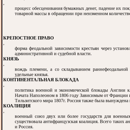
,
процесс обесценивания бумажных денег, падение их по
товарной массы в обращении при неизменном количеств
КРЕПОСТНОЕ ПРАВО
,
форма феодальной зависимости крестьян через установ
административной и судебной власти.
КНЯЗЬ
,
вождь племени, а со складыванием раннефеодальной 
удельные князья.
КОНТИНЕНТАЛЬНАЯ БЛОКАДА
,
политика военной и экономической блокады Англии ка
Начата Наполеоном в 1806 году Зависимым от Франции 
Тильзитского мира 1807г. Россия также была вынуждена 
КОАЛИЦИЯ
,
военный союз двух или более государств для военны
существовала антифранцузская коалиция. Всего таких а
и Россия.