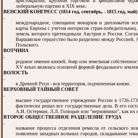
аристократии, крупной торговой и финансовой бурж
либеральную партию в XIX веке.
ВЕНСКИЙ КОНГРЕСС (1814 год, сентябрь, - 1815 год, май)
,
международное, совещание монархов и дипломатов вс
карты Европы с учетом интересов стран-победительниц.
земель которого претендовали Австрия и Россия. Согл
Варшавское герцогство было разделено между Россией, А
Польского.
ВОТЧИНА
,
родовое имение князей, бояр или земельная собственност
XV веках являлась основной формой феодального землев
ВОЛОСТЬ
,
в Древней Руси - вся территория, подчиненная князю.
ВЕРХОВНЫЙ ТАЙНЫЙ СОВЕТ
,
высшее государственное учреждение России в 1726-173
фактически решал все государственные дела. В его сос
А.И. Остерман, Л.Л. Голицын или "верховники", как их 
ВТОРОЕ ОБЩЕСТВЕННОЕ РАЗДЕЛЕНИЕ ТРУДА
,
название процесса отделения ремесла от сельского хо
появление западных вольных городов, складывание това