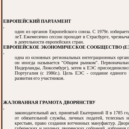
ЕВРОПЕЙСКИЙ ПАРЛАМЕНТ
,
один из органов Европейского союза. С 1979г. избирае
леТ. Ежемесячно сессии проходят в Страсбурге, чрезвыча
в деятельности европейских стран.
ЕВРОПЕЙСКОЕ ЭКОНОМИЧЕСКОЕ СООБЩЕСТВО (Е
,
одна из основных региональных интеграционных органи
он иногда называется "Общим рынком". Первоначальн
Нидерланды, Люксембург), затем к ЕЭС присоединились В
Португалия (с 1986г.). Цель ЕЭС - создание единого
развития его участников.
ЖАЛОВАННАЯ ГРАМОТА ДВОРЯНСТВУ
,
законодательный акт, принятый Екатериной II в 1785 
от обязательной службы, личных податей, телесных н
крестьян, право создания вотчинных мануфактур. Двор
губернских и уездных дворянских собраний, избрания 