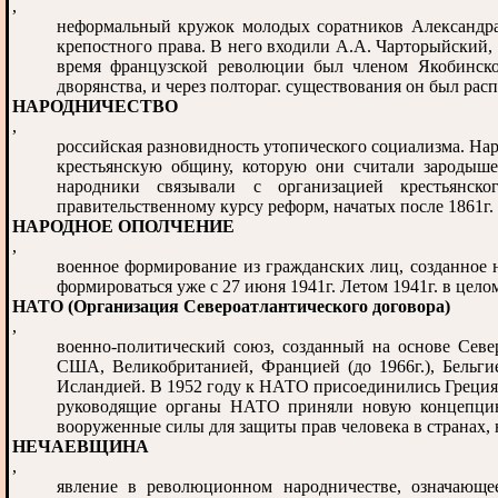
,
неформальный кружок молодых соратников Александра 
крепостного права. В него входили А.А. Чарторыйский, 
время французской революции был членом Якобинског
дворянства, и через полтораг. существования он был рас
НАРОДНИЧЕСТВО
,
российская разновидность утопического социализма. На
крестьянскую общину, которую они считали зародыш
народники связывали с организацией крестьянско
правительственному курсу реформ, начатых после 1861г.
НАРОДНОЕ ОПОЛЧЕНИЕ
,
военное формирование из гражданских лиц, созданное 
формироваться уже с 27 июня 1941г. Летом 1941г. в цел
НАТО (Организация Североатлантического договора)
,
военно-политический союз, созданный на основе Север
США, Великобританией, Францией (до 1966г.), Бельги
Исландией. В 1952 году к НАТО присоединились Греция и 
руководящие органы НАТО приняли новую концепцию
вооруженные силы для защиты прав человека в странах, 
НЕЧАЕВЩИНА
,
явление в революционном народничестве, означающе