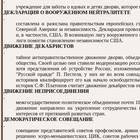
,
учреждение для заботы о вдовах и детях дворян, которое
ДЕКЛАРАЦИЯ О ВООРУЖЕННОМ НЕЙТРАЛИТЕТЕ
,
составлена и разослана правительствам европейских с
Северной Америке за независимость. Декларация прово
и, в частности, США. В возникшую лигу вооруженного 
лиги помогли становлению независимости США.
ДВИЖЕНИЕ ДЕКАБРИСТОВ
,
тайное антиправительственное движение дворян, объед
общества. Своей целью они ставили модернизацию росси
хотя представления об устройстве России, изложенн
"Русской правде" П. Пестеля, у них не во всем совпа
историков квалифицирует его как начало освободитель
историк С.Ф. Платонов считает движение декабристов о
ДВИЖЕНИЕ НЕПРИСОЕДИНЕНИЯ
,
межгосударственное политическое объединение почти 1
движение направлено на укрепление сотрудничества
интересов от притязаний развитых стран.
ДЕМОКРАТИЧЕСКОЕ СОВЕЩАНИЕ
,
совещание представителей советов профсоюзов, армии и
решению эсеро-меньшевистских ЦИК, советов рабочих и