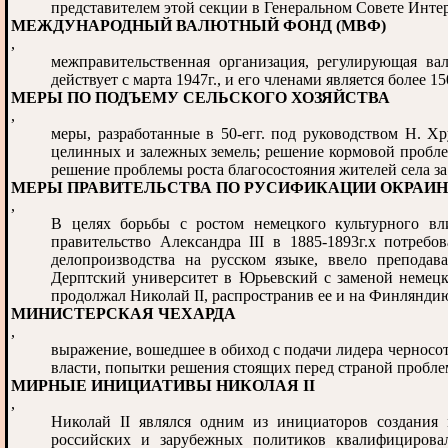
представителем этой секции в Генеральном Совете Инте
МЕЖДУНАРОДНЫЙ ВАЛЮТНЫЙ ФОНД (МВФ)
,
межправительственная организация, регулирующая в
действует с марта 1947г., и его членами является более 15
МЕРЫ ПО ПОДЪЕМУ СЕЛЬСКОГО ХОЗЯЙСТВА
,
меры, разработанные в 50-егг. под руководством Н. Х
целинных и залежных земель; решение кормовой пробле
решение проблемы роста благосостояния жителей села за
МЕРЫ ПРАВИТЕЛЬСТВА ПО РУСИФИКАЦИИ ОКРАИН
,
В целях борьбы с ростом немецкого культурного вл
правительство Александра III в 1885-1893г.х потреб
делопроизводства на русском языке, ввело преподав
Дерптский университет в Юрьевский с заменой немецки
продолжал Николай II, распространив ее и на Финлянди
МИНИСТЕРСКАЯ ЧЕХАРДА
,
выражение, вошедшее в обиход с подачи лидера черносо
власти, попытки решения стоящих перед страной пробл
МИРНЫЕ ИНИЦИАТИВЫ НИКОЛАЯ II
,
Николай II являлся одним из инициаторов создания
российских и зарубежных политиков квалифицировал