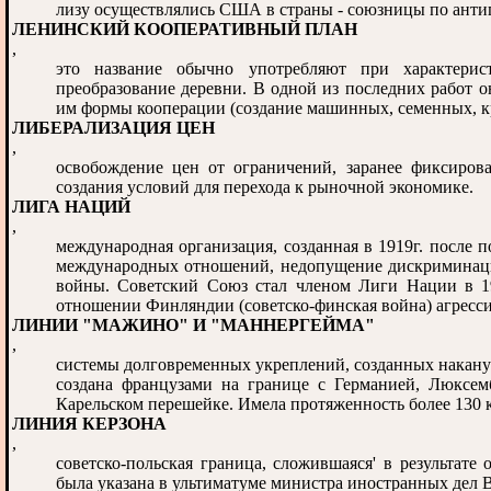
лизу осуществлялись США в страны - союзницы по анти
ЛЕНИНСКИЙ КООПЕРАТИВНЫЙ ПЛАН
,
это название обычно употребляют при характерис
преобразование деревни. В одной из последних работ 
им формы кооперации (создание машинных, семенных, кр
ЛИБЕРАЛИЗАЦИЯ ЦЕН
,
освобождение цен от ограничений, заранее фиксирова
создания условий для перехода к рыночной экономике.
ЛИГА НАЦИЙ
,
международная организация, созданная в 1919г. после 
международных отношений, недопущение дискриминаци
войны. Советский Союз стал членом Лиги Нации в 19
отношении Финляндии (советско-финская война) агресс
ЛИНИИ "МАЖИНО" И "МАННЕРГЕЙМА"
,
системы долговременных укреплений, созданных накан
создана французами на границе с Германией, Люксе
Карельском перешейке. Имела протяженность более 130 
ЛИНИЯ КЕРЗОНА
,
советско-польская граница, сложившаяся' в результате
была указана в ультиматуме министра иностранных дел 