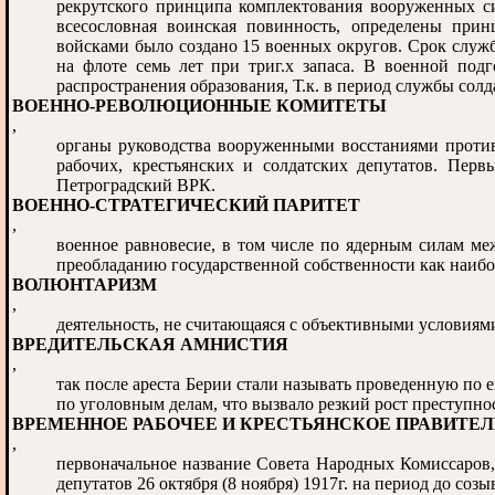
рекрутского принципа комплектования вооруженных си
всесословная воинская повинность, определены при
войсками было создано 15 военных округов. Срок службы
на флоте семь лет при триг.х запаса. В военной под
распространения образования, Т.к. в период службы солд
ВОЕННО-РЕВОЛЮЦИОННЫЕ КОМИТЕТЫ
,
органы руководства вооруженными восстаниями против 
рабочих, крестьянских и солдатских депутатов. Пер
Петроградский ВРК.
ВОЕННО-СТРАТЕГИЧЕСКИЙ ПАРИТЕТ
,
военное равновесие, в том числе по ядерным силам м
преобладанию государственной собственности как наибо
ВОЛЮНТАРИЗМ
,
деятельность, не считающаяся с объективными условия
ВРЕДИТЕЛЬСКАЯ АМНИСТИЯ
,
так после ареста Берии стали называть проведенную по 
по уголовным делам, что вызвало резкий рост преступно
ВРЕМЕННОЕ РАБОЧЕЕ И КРЕСТЬЯНСКОЕ ПРАВИТЕ
,
первоначальное название Совета Народных Комиссаров,
депутатов 26 октября (8 ноября) 1917г. на период до соз