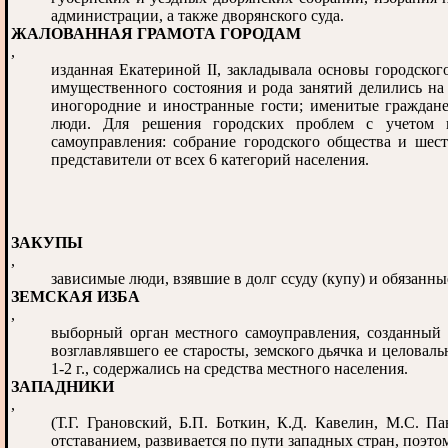
администрации, а также дворянского суда.
ЖАЛОВАННАЯ ГРАМОТА ГОРОДАМ
,
изданная Екатериной II, закладывала основы городског
имущественного состояния и рода занятий делились на
иногородние и иностранные гости; именитые граждане
люди. Для решения городских проблем с учетом и
самоуправления: собрание городского общества и шест
представители от всех 6 категорий населения.
ЗАКУПЫ
,
зависимые люди, взявшие в долг ссуду (купу) и обязанные
ЗЕМСКАЯ ИЗБА
,
выборный орган местного самоуправления, созданный в
возглавлявшего ее старосты, земского дьячка и целова
1-2 г., содержались на средства местного населения.
ЗАПАДНИКИ
,
(Т.Г. Грановский, Б.П. Боткин, К.Д. Кавелин, М.С. Па
отставанием, развивается по пути западных стран, поэт