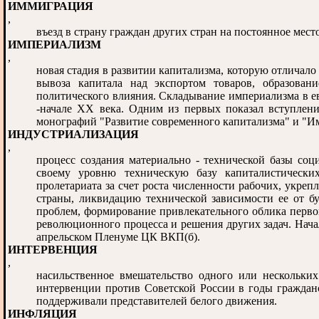
ИММИГРАЦИЯ
,
въезд в страну граждан других стран на постоянное мес
ИМПЕРИАЛИЗМ
,
новая стадия в развитии капитализма, которую отличал
вывоза капитала над экспортом товаров, образова
политического влияния. Складывание империализма в е
-начале XX века. Одним из первых показал вступлени
монографий "Развитие современного капитализма" и "И
ИНДУСТРИАЛИЗАЦИЯ
,
процесс создания материально - технической базы соц
своему уровню техническую базу капиталистических
пролетариата за счет роста численности рабочих, укре
страны, ликвидацию технической зависимости ее от б
проблем, формирование привлекательного облика перво
революционного процесса и решения других задач. Нача
апрельском Пленуме ЦК ВКП(б).
ИНТЕРВЕНЦИЯ
,
насильственное вмешательство одного или нескольких
интервенции против Советской России в годы гражда
поддерживали представителей белого движения.
ИНФЛЯЦИЯ