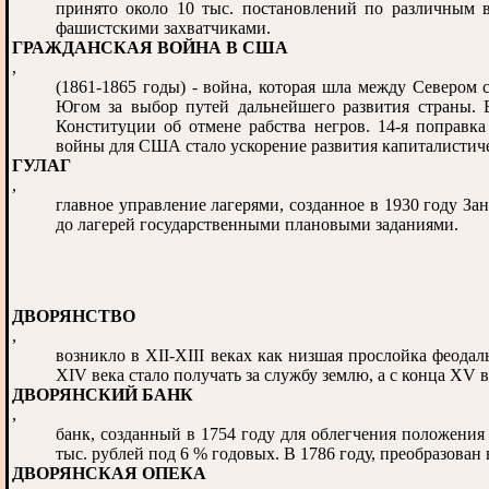
принято около 10 тыс. постановлений по различным 
фашистскими захватчиками.
ГРАЖДАНСКАЯ ВОЙНА В США
,
(1861-1865 годы) - война, которая шла между Севером
Югом за выбор путей дальнейшего развития страны. В
Конституции об отмене рабства негров. 14-я поправка
войны для США стало ускорение развития капиталистиче
ГУЛАГ
,
главное управление лагерями, созданное в 1930 году З
до лагерей государственными плановыми заданиями.
ДВОРЯНСТВО
,
возникло в ХII-ХIII веках как низшая прослойка феодал
XIV века стало получать за службу землю, а с конца XV в
ДВОРЯНСКИЙ БАНК
,
банк, созданный в 1754 году для облегчения положения
тыс. рублей под 6 % годовых. В 1786 году, преобразован
ДВОРЯНСКАЯ ОПЕКА