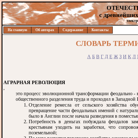
ОТЕЧЕСТ
с древнейших
электр
На главную
Об авторах
Содержание
Контакты
СЛОВАРЬ ТЕРМ
А
Б
В
Г
Д
Е
Ж
З
И
К
Л
АГРАРНАЯ РЕВОЛЮЦИЯ
,
это процесс эволюционной трансформации феодально - 
общественного разделения труда и проходил в Западной 
Отделение ремесла от сельского хозяйства об
превращение части феодальных имений с натураль
было в Англии после начала разведения в поместь
Потребность в деньгах побуждала феодалов за
крестьянам уходить на заработки, что сопров
поземельной;