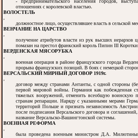
- предпринимательского населения городов, выступ
отношениях с королевской властью.
ВОЛОСТЕЛЬ
,
должностное лицо, осуществлявшее власть в сельской ме
ВЕНЧАНИЕ НА ЦАРСТВО
,
получение атрибутов власти из рук высших иерархов ц
помазан на престол франкский король Пипин III Коротки
ВЕРДЕНСКАЯ МЯСОРУБКА
,
военная операция в районе французского города Верден
прорыва французских позиций. В боях с немецкой стороны
ВЕРСАЛЬСКИЙ МИРНЫЙ ДОГОВОР 1919г.
,
договор между странами Антанты, с одной стороны (бе
первой мировой войны. Германия как побежденная ст
тяжелых вооружений, отменить всеобщую воинскую по
странам репарации. Наряду с указанными мерами Герма
территорий Польше и признать независимость Австрии
после подписания Версальского договора и соглашений
название Версальско-Вашингтонской системы.
ВОЕННАЯ РЕФОРМА
,
была проведена военным министром Д.А. Милютиным