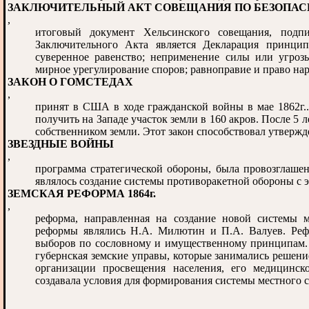
ЗАКЛЮЧИТЕЛЬНЫЙ АКТ СОВЕЩАНИЯ ПО БЕЗОПАСН
,
итоговый документ Хельсинского совещания, подпи
Заключительного Акта является Декларация принцип
суверенное равенство; неприменение силы или угрозы
мирное урегулирование споров; равноправие и право нар
ЗАКОН О ГОМСТЕДАХ
,
принят в США в ходе гражданской войны в мае 1862г.
получить на Западе участок земли в 160 акров. После 5 
собственником земли. Этот закон способствовал утвержд
ЗВЕЗДНЫЕ ВОЙНЫ
,
программа стратегической обороны, была провозглаше
являлось создание системы противоракетной обороны с 
ЗЕМСКАЯ РЕФОРМА 1864г.
,
реформа, направленная на создание новой системы м
реформы являлись Н.А. Милютин и П.А. Валуев. Рефо
выборов по сословному и имущественному принципам. 
губернская земские управы, которые занимались решени
организации просвещения населения, его медицинск
создавала условия для формирования системы местного 