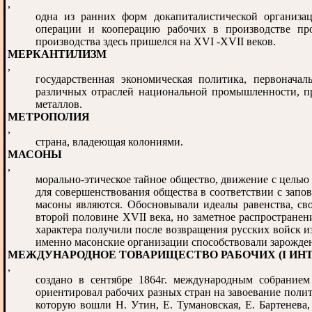
,
одна из ранних форм докапиталистической организа
операции и кооперацию рабочих в производстве про
производства здесь пришелся на XVI -XVII веков.
МЕРКАНТИЛИЗМ
,
государственная экономическая политика, первонач
различных отраслей национальной промышленности, пр
металлов.
МЕТРОПОЛИЯ
,
страна, владеющая колониями.
МАСОНЫ
,
морально-этическое тайное общество, движение с цель
для совершенствования общества в соответствии с запо
масоны являются. Обосновывали идеалы равенства, сво
второй половине XVII века, но заметное распростране
характера получили после возвращения русских войск и
именно масонские организации способствовали зарожде
МЕЖДУНАРОДНОЕ ТОВАРИЩЕСТВО РАБОЧИХ (I ИН
,
создано в сентябре 1864г. международным собрание
ориентировал рабочих разных стран на завоевание полит
которую вошли Н. Утин, Е. Тумановская, Е. Бартенева,