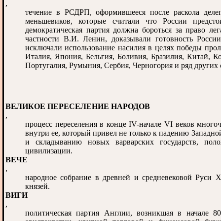
,
течение в РСДРП, оформившееся после раскола деле
меньшевиков, которые считали что России предсто
демократическая партия должна бороться за право ле
частности В.И. Ленин, доказывали готовность Росси
исключали использование насилия в целях победы про
Италия, Япония, Бельгия, Боливия, Бразилия, Китай, Ко
Португалия, Румыния, Сербия, Черногория и ряд других 
ВЕЛИКОЕ ПЕРЕСЕЛЕНИЕ НАРОДОВ
,
процесс переселения в конце IV-начале VI веков мног
внутри ее, который привел не только к падению Западн
и складыванию новых варварских государств, пол
цивилизации.
ВЕЧЕ
,
народное собрание в древней и средневековой Руси 
князей.
ВИГИ
,
политическая партия Англии, возникшая в начале 8