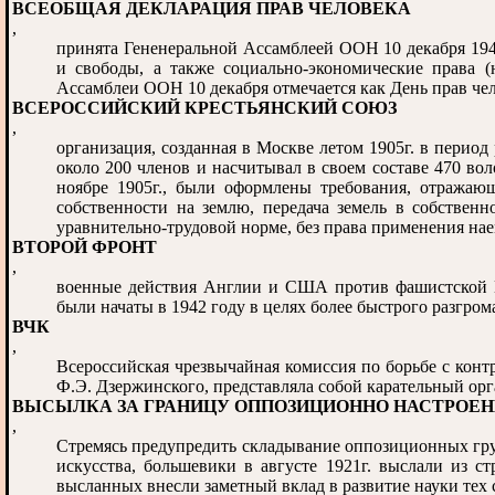
ВСЕОБЩАЯ ДЕКЛАРАЦИЯ ПРАВ ЧЕЛОВЕКА
,
принята Гененеральной Ассамблеей ООН 10 декабря 194
и свободы, а также социально-экономические права (
Ассамблеи ООН 10 декабря отмечается как День прав чел
ВСЕРОССИЙСКИЙ КРЕСТЬЯНСКИЙ СОЮЗ
,
организация, созданная в Москве летом 1905г. в период
около 200 членов и насчитывал в своем составе 470 вол
ноябре 1905г., были оформлены требования, отражающ
собственности на землю, передача земель в собственн
уравнительно-трудовой норме, без права применения нае
ВТОРОЙ ФРОНТ
,
военные действия Англии и США против фашистской Г
были начаты в 1942 году в целях более быстрого разгро
ВЧК
,
Всероссийская чрезвычайная комиссия по борьбе с контр
Ф.Э. Дзержинского, представляла собой карательный ор
ВЫСЫЛКА ЗА ГРАНИЦУ ОППОЗИЦИОННО НАСТРОЕ
,
Стремясь предупредить складывание оппозиционных гру
искусства, большевики в августе 1921г. выслали из с
высланных внесли заметный вклад в развитие науки тех с