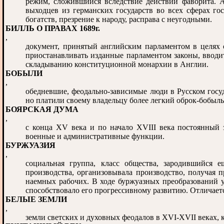
режим, сложившийся вследствие действий фаворита. 
выходцев из германских государств во всех сферах г
богатств, презрение к народу, расправа с неугодными.
БИЛЛЬ О ПРАВАХ 1689г.
,
документ, принятый английским парламентом в целях о
приостанавливать изданные парламентом законы, вводит
складыванию конституционной монархии в Англии.
БОБЫЛИ
,
обедневшие, феодально-зависимые люди в Русском госуда
но платили своему владельцу более легкий оброк-бобыл
БОЯРСКАЯ ДУМА
,
с конца XV века и по начало XVIII века постоянный 
военные и административные функции.
БУРЖУАЗИЯ
,
социальная группа, класс общества, зародившийся е
производства, организовывала производство, получая п
наемных рабочих. В ходе буржуазных преобразований у
способствовало его прогрессивному развитию. Отличае
БЕЛЫЕ ЗЕМЛИ
,
земли светских и духовных феодалов в XVI-XVII веках,