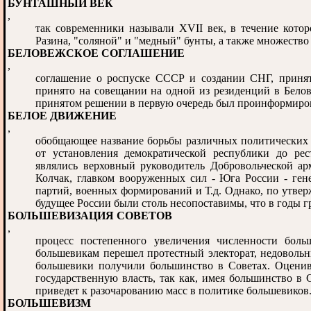
БУНТАШНЫЙ ВЕК
,
так современники называли XVII век, в течение кото
Разина, "соляной" и "медный" бунты, а также множество
БЕЛОВЕЖСКОЕ СОГЛАШЕНИЕ
,
соглашение о роспуске СССР и создании СНГ, принят
принято на совещании на одной из резиденций в Бело
принятом решении в первую очередь был проинформиров
БЕЛОЕ ДВИЖЕНИЕ
,
обобщающее название борьбы различных политических с
от установления демократической республики до ре
являлись верховный руководитель Добровольческой ар
Колчак, главком вооруженных сил - Юга России - ген
партий, военных формирований и Т.д. Однако, по утве
будущее России были столь несопоставимы, что в годы г
БОЛЬШЕВИЗАЦИЯ СОВЕТОВ
,
процесс постепенного увеличения численности боль
большевикам перешел протестный электорат, недовольн
большевики получили большинство в Советах. Оценива
государственную власть, так как, имея большинство в 
приведет к разочарованию масс в политике большевиков
БОЛЬШЕВИЗМ