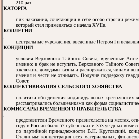
210 раз.
КАТОРГА
,
пик наказания, сочетающий в себе особо строгий режи
который стал применяться с начала XVIIв.
КОЛЛЕГИИ
,
центральные учреждения, введенные Петром I и ведавши
КОНДИЦИИ
,
условия Верховного Тайного Совета, врученные Анне
именно: в брак не вступать, Верховного Тайного Совета
заключать, доходами казны и распоряжаться, чинами выш
имения и чести не отнимать. Получив поддержку гвар
Совет.
КОЛЛЕКТИВИЗАЦИЯ СЕЛЬСКОГО ХОЗЯЙСТВА
,
политика объединения индивидуальных крестьянских хо
рассматривались большевиками как форма социалистичес
КОМИССАРЫ ВРЕМЕННОГО ПРАВИТЕЛЬСТВА
,
представители Временного правительства на местах, от
году в России было 57 губернских и 353 уездных комисс
по партийной принадлежности В.Н. Крутовский. конце
Сталиным; концентрация всех материальных, финансовы