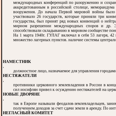
международных конференций по разоружению и сохран
аккредитованным в российской столице, меморандума
вооружения. До начала Первой мировой войны было 
участвовало 26 государств, которые приняли три конв
государства, был принят ряд новых конвенций о нейтр
мирном разрешении международных споров и др. Э
способствовали складыванию в мировом сообществе пон
На 1 марта 1940г. ГУЛАГ включал в себя 53 лагеря, 4
множество лагерных пунктов. наличие системы централ
НАМЕСТНИК
,
должностное лицо, назначаемое для управления городам
НЕСТЯЖАТЕЛИ
,
противники церковного землевладения в России в конц
сил иосифлян привел к осуждению нестяжателей на церко
НОВЫЕ ДВОРЯНЕ
,
так в Европе называли феодалов-землевладельцев, зан
получением доходов за счет сдачи земли в аренду. По ин
НЕГЛАСНЫЙ КОМИТЕТ