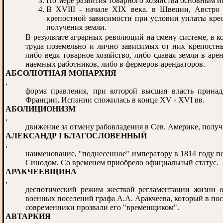
По мере развития товарного хозяйства основным ис
В XVIII - начале XIX века. в Швеции, Австро 
крепостной зависимости при условии уплаты крест
получения земли.
В результате аграрных революций на смену системе, в к
труда поземельно и лично зависимых от них крепостны
либо ведя товарное хозяйство, либо сдавая земли в аре
наемных работников, либо в фермеров-арендаторов.
АБСОЛЮТНАЯ МОНАРХИЯ
,
форма правления, при которой высшая власть прина
Франции, Испании сложилась в конце XV - XVI вв.
АБОЛИЦИОНИЗМ
,
движение за отмену рабовладения в Сев. Америке, получ
АЛЕКСАНДР I БЛАГОСЛОВЕННЫЙ
,
наименование, "поднесенное" императору в 1814 году п
Синодом. Со временем приобрело официальный статус.
АРАКЧЕЕВЩИНА
,
деспотический режим жесткой регламентации жизни об
военных поселений графа А.А. Аракчеева, который в пос
современники прозвали его "временщиком".
АВТАРКИЯ