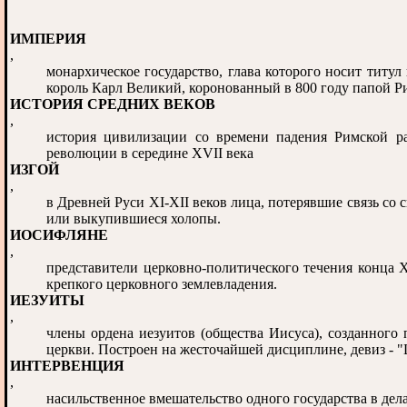
ИМПЕРИЯ
,
монархическое государство, глава которого носит тит
король Карл Великий, коронованный в 800 году папой Р
ИСТОРИЯ СРЕДНИХ ВЕКОВ
,
история цивилизации со времени падения Римской р
революции в середине XVII века
ИЗГОЙ
,
в Древней Руси XI-XII веков лица, потерявшие связь со
или выкупившиеся холопы.
ИОСИФЛЯНЕ
,
представители церковно-политического течения конца 
крепкого церковного землевладения.
ИЕЗУИТЫ
,
члены ордена иезуитов (общества Иисуса), созданного
церкви. Построен на жесточайшей дисциплине, девиз - "
ИНТЕРВЕНЦИЯ
,
насильственное вмешательство одного государства в дела