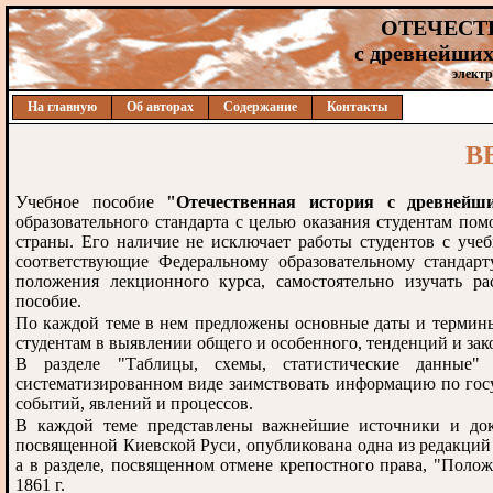
ОТЕЧЕСТ
с древнейших
электр
На главную
Об авторах
Содержание
Контакты
В
Учебное пособие
"Отечественная история с древней
образовательного стандарта с целью оказания студентам по
страны. Его наличие не исключает работы студентов с уче
соответствующие Федеральному образовательному стандарт
положения лекционного курса, самостоятельно изучать ра
пособие.
По каждой теме в нем предложены основные даты и термины,
студентам в выявлении общего и особенного, тенденций и зак
В разделе "Таблицы, схемы, статистические данные"
систематизированном виде заимствовать информацию по госу
событий, явлений и процессов.
В каждой теме представлены важнейшие источники и доку
посвященной Киевской Руси, опубликована одна из редакций
а в разделе, посвященном отмене крепостного права, "Поло
1861 г.