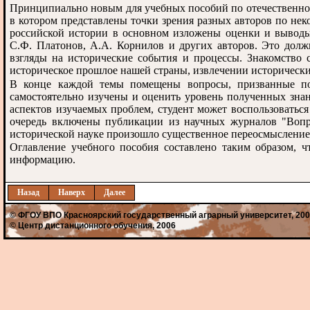
Принципиально новым для учебных пособий по отечественной
в котором представлены точки зрения разных авторов по не
российской истории в основном изложены оценки и выводы 
С.Ф. Платонов, А.А. Корнилов и других авторов. Это должн
взгляды на исторические события и процессы. Знакомство 
историческое прошлое нашей страны, извлечении исторически
В конце каждой темы помещены вопросы, призванные по
самостоятельно изучены и оценить уровень полученных знан
аспектов изучаемых проблем, студент может воспользоватьс
очередь включены публикации из научных журналов "Вопро
исторической науке произошло существенное переосмысление
Оглавление учебного пособия составлено таким образом, ч
информацию.
Назад
Наверх
Далее
© ФГОУ ВПО Красноярский государственный аграрный университет, 20
© Центр дистанционного обучения, 2006