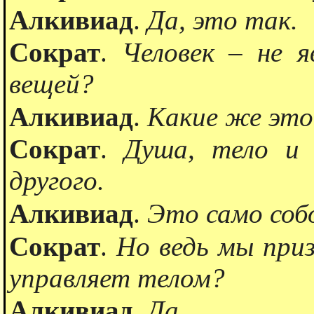
Алкивиад
.
Да, это так.
Сократ
.
Человек – не я
вещей?
Алкивиад
.
Какие же это
Сократ
.
Душа, тело и 
другого.
Алкивиад
.
Это само соб
Сократ
.
Но ведь мы приз
управляет телом?
Алкивиад
.
Да.