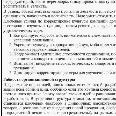
перед аудиторий, вести переговоры, стимулировать, выступат
воспитывать и увлекать.
В разных обстоятельствах надо проявлять жесткость или ис
единолично, наказывать и воспитывать. Надо уметь отходить н
Ключевые усилия по корректировке культуры компании долж
всесторонне изучить ситуацию, а потом решить, как лучше п
управленческих задач.
Контролирует ход событий, внимательно отслеживает их
успешной реализации.
Укрепляет культуру и корпоративный дух, мобилизуя чл
высоких трудовых показателей.
Поддерживает адаптивные способности организации, по
в развитии конкурентно ценных возможностей и компет
Возглавляет внедрение высоких этических стандартов и 
гражданин".
Инициирует корректирующие меры для улучшения реали
Гибкость организационной структуры
Предложение новых идей, поиск новых возможностей, разраб
задачи всей организации, особенно если это крупная корпора
постоянного притока "снизу вверх" свежих идей и рационал
и работников. Внутренняя структура компании, отличающаяс
становится ключевым фактором в динамичных высокотехно
товаров, а рост зависит от внедрения новой продукции, ос
подразделений неодинаковы и рассредоточены), на рынках 