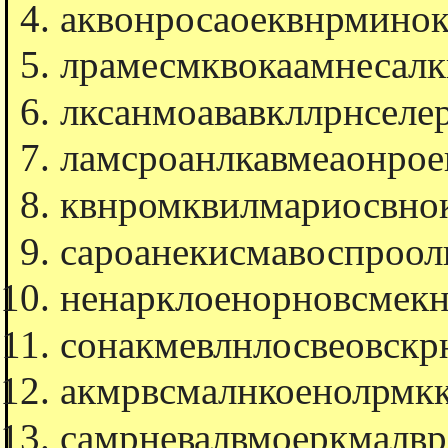
аквонросаоеквнрминок
лрамесмквокаамнесалк
лксанмоававкллрнселе
ламсроанлкавмеаонрое
квнромквилмариосвно
сароанекисмавоспроол
ненарклоенорновсмекн
сонакмевлнлосвеовскр
акмрвсмалнкоенолрмкк
самрневалвмоеркмалвр