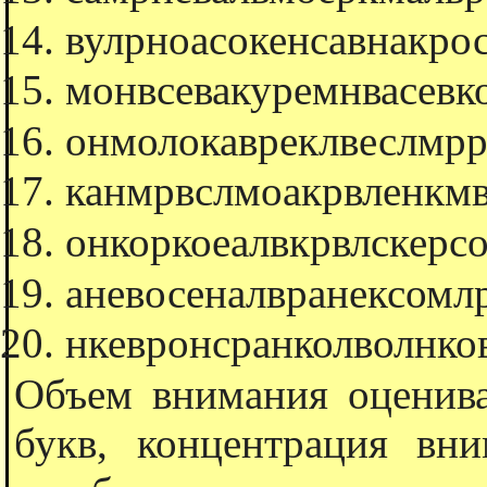
вулрноасокенсавнакро
монвсевакуремнвасевк
онмолокавреклвеслмрр
канмрвслмоакрвленкмв
онкоркоеалвкрвлскерс
аневосеналвранексомл
нкевронсранколволнко
Объем внимания оценива
букв, концентрация вн